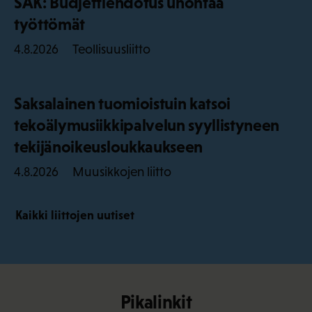
SAK: Budjettiehdotus unohtaa
työttömät
Teollisuusliitto
4.8.2026
Saksalainen tuomioistuin katsoi
tekoälymusiikkipalvelun syyllistyneen
tekijänoikeusloukkaukseen
Muusikkojen liitto
4.8.2026
Kaikki liittojen uutiset
Pikalinkit