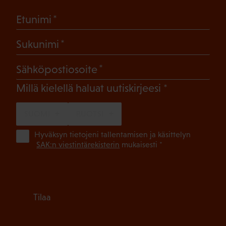
(Pakollinen)
Etunimi
(Pakollinen)
Sukunimi
(Pakollinen)
Sähköpostiosoite
(Pakollinen)
Millä kielellä haluat uutiskirjeesi
SUOMI
RUOTSI
(Pa
Hyväksyn tietojeni tallentamisen ja käsittelyn
SAK:n viestintärekisterin
mukaisesti *
Tilaa