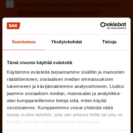
o
(
Hyväksyn tietojeni tallentamisen ja käsittelyn
P
l
SAK:n viestintärekisterin
mukaisesti *
a
l
k
i
o
n
Suostumus
Yksityiskohdat
Tietoja
l
e
l
i
n
Tämä sivusto käyttää evästeitä
n
)
Käytämme evästeitä tarjoamamme sisällön ja mainosten
e
räätälöimiseen, sosiaalisen median ominaisuuksien
n
tukemiseen ja kävijämäärämme analysoimiseen. Lisäksi
)
jaamme sosiaalisen median, mainosalan ja analytiikka-
alan kumppaneillemme tietoja siitä, miten käytät
sivustoamme. Kumppanimme voivat yhdistää näitä
tietoja muihin tietoihin, joita olet antanut heille tai joita on
kerätty, kun olet käyttänyt heidän palvelujaan.
Tilaa