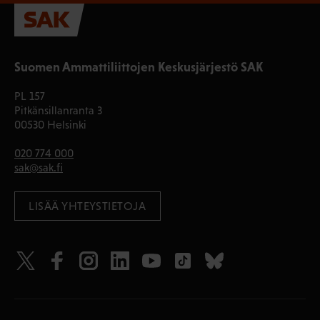
Suomen Ammattiliittojen Keskusjärjestö SAK
PL 157
Pitkänsillanranta 3
00530 Helsinki
020 774 000
sak@sak.fi
LISÄÄ YHTEYSTIETOJA