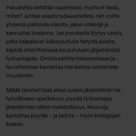
Haluaisitko kehittää osaamistasi, mutta et tiedä,
miten? Juttele asiasta työkavereillesi, niin voitte
yhdessä pallotella ideoita, jakaa vinkkejä ja
kannustaa toisianne. Jos porukasta löytyy useita,
jotka kaipaisivat lisäkoulutusta tietystä asiasta,
käykää ehdottamassa koulutuksen järjestämistä
työnantajalle. Omista kehittymistarpeistaan ja -
tavoitteistaan kannattaa toki kertoa esimiehelle
muutenkin.
Mikäli tarvitset lisää aikaa uuden järjestelmän tai
työvälineen opetteluun, pyydä työnantajaa
järjestämään siihen mahdollisuus. Neuvoja
kannattaa pyytää – ja tarjota – myös kollegojen
kesken.