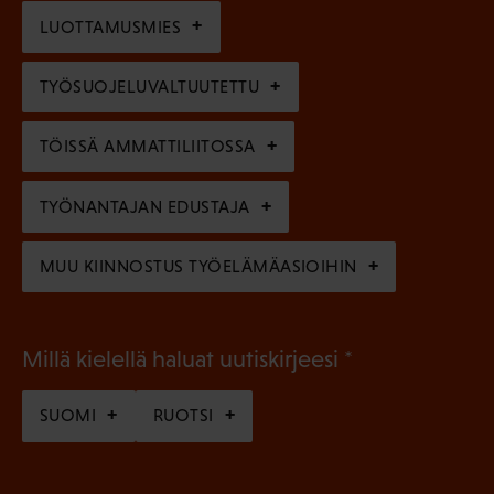
i
n
l
LUOTTAMUSMIES
n
)
l
e
TYÖSUOJELUVALTUUTETTU
i
n
n
)
TÖISSÄ AMMATTILIITOSSA
e
n
TYÖNANTAJAN EDUSTAJA
)
MUU KIINNOSTUS TYÖELÄMÄASIOIHIN
(
Millä kielellä haluat uutiskirjeesi
P
SUOMI
RUOTSI
a
k