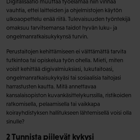
Digitalisaatio muuttaa työelämää niin vinhaa
vauhtia, ettei laitteiden ja ohjelmistojen käytön
ulkoaopettelu enää riitä. Tulevaisuuden työntekijä
omaksuu tarvitsemansa taidot hyvän luku- ja
ongelmanratkaisukykynsä turvin.
Perustaitojen kehittämiseen ei välttämättä tarvita
tutkintoa tai opiskelua työn ohella. Mieti, miten
voisit kehittää digivalmiuksiasi, lukutaitoasi,
ongelmanratkaisukykyäsi tai sosiaalisia taitojasi
harrastusten kautta. Mitä annettavaa
kansalaisopiston kuvankäsittelykurssilla, ristikoiden
ratkomisella, pelaamisella tai vaikkapa
koirayhdistyksen hallitukseen lähtemisellä voisi olla
sinulle?
2 Tunnista piilevät kykysi