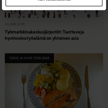
2.6.2026 11:00
Työmarkkinakeskusjärjestöt: Tuottava ja
hyvinvoiva työelämä on yhteinen asia
TERVE JA HYVÄ TYÖELÄMÄ