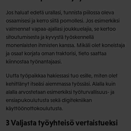
Jos haluat edetä urallasi, tunnista piilossa oleva
osaamisesi ja kerro siitä pomollesi. Jos esimerkiksi
valmennat vapaa-ajallasi joukkuelajia, se kertoo
sitoutumisesta ja kyvystä työskennellä
monenlaisten ihmisten kanssa. Mikäli olet koneistaja
ja osaat korjata oman traktorisi, tieto saattaa
kiinnostaa työnantajaasi.
Uutta työpaikkaa hakiessasi tuo esille, miten olet
kehittänyt itseäsi aiemmassa työssäsi. Alalla kuin
alalla arvostetaan esimerkiksi työturvallisuus- ja
ensiapukoulutusta sekä digitekniikan
käyttöönottokoulutusta.
3 Valjasta työyhteisö vertaistueksi