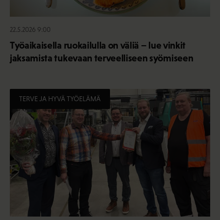
22.5.2026 9:00
Työaikaisella ruokailulla on väliä – lue vinkit
jaksamista tukevaan terveelliseen syömiseen
TERVE JA HYVÄ TYÖELÄMÄ