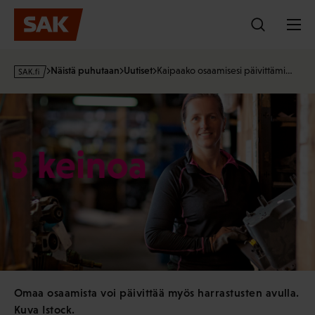
Hyppää
sisältöön
s
Näistä puhutaan
Uutiset
Kaipaako osaamisesi päivittämi…
a
k
·
f
i
Omaa osaamista voi päivittää myös harrastusten avulla.
Kuva Istock.