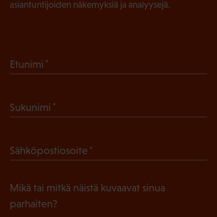
asiantuntijoiden näkemyksiä ja analyysejä.
(
Etunimi
P
a
(
Sukunimi
k
P
o
a
l
(
Sähköpostiosoite
k
l
P
o
i
a
l
Mikä tai mitkä näistä kuvaavat sinua
n
k
l
parhaiten?
e
o