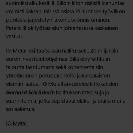
avoimiksi alkukesällä. Silloin liiton sisäistä kiehuntaa
voimisti Saksan itäisissä osissa 35-tuntisen työviikon
puolesta järjestetyn lakon epäonnistuminen.
Petersillä oli työtaistelun johtamisessa keskeinen
vastuu.
IG Metall esittää Saksan hallitukselle 20 miljardin
euron investointiohjelmaa. Sillä elvytettäisiin
taloutta taantumasta sekä kohennettaisiin
yhteiskunnan perusrakenteita ja kansalaisten
elämän laatua. IG Metall arvostelee liittokansleri
Gerhard Schröderin
hallituksen ratkaisuja ja
suunnitelmia, jotka supistavat eläke- ja eräitä muita
sosiaalietuja.
IG Metall