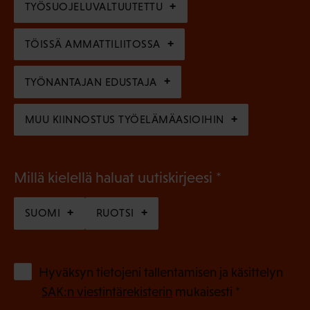
TYÖSUOJELUVALTUUTETTU
i
n
n
)
TÖISSÄ AMMATTILIITOSSA
e
n
TYÖNANTAJAN EDUSTAJA
)
MUU KIINNOSTUS TYÖELÄMÄASIOIHIN
(
Millä kielellä haluat uutiskirjeesi
P
SUOMI
RUOTSI
a
k
o
(
Hyväksyn tietojeni tallentamisen ja käsittelyn
P
l
SAK:n viestintärekisterin
mukaisesti *
a