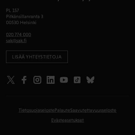
PL 157
Pitkänsillanranta 3
00530 Helsinki
020 774 000
sak@sak.fi
LISÄÄ YHTEYSTIETOJA
Tietosuojaseloste
Palaute
Saavutettavuusseloste
Evästeasetukset