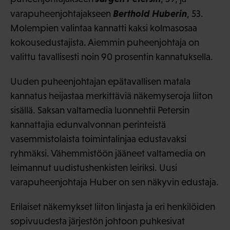
Berthold Huberin
varapuheenjohtajakseen
, 53.
Molempien valintaa kannatti kaksi kolmasosaa
kokousedustajista. Aiemmin puheenjohtaja on
valittu tavallisesti noin 90 prosentin kannatuksella.
Uuden puheenjohtajan epätavallisen matala
kannatus heijastaa merkittäviä näkemyseroja liiton
sisällä. Saksan valtamedia luonnehtii Petersin
kannattajia edunvalvonnan perinteistä
vasemmistolaista toimintalinjaa edustavaksi
ryhmäksi. Vähemmistöön jääneet valtamedia on
leimannut uudistushenkisten leiriksi. Uusi
varapuheenjohtaja Huber on sen näkyvin edustaja.
Erilaiset näkemykset liiton linjasta ja eri henkilöiden
sopivuudesta järjestön johtoon puhkesivat