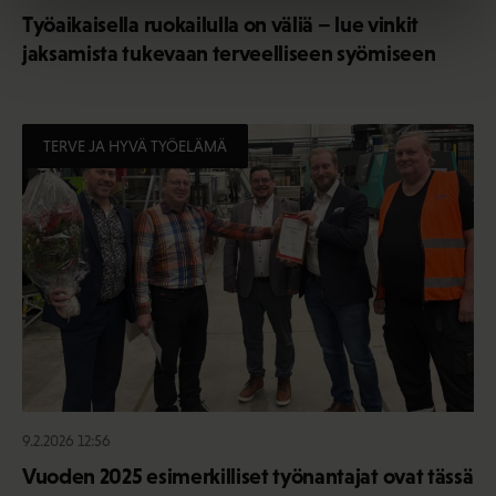
Työaikaisella ruokailulla on väliä – lue vinkit
jaksamista tukevaan terveelliseen syömiseen
TERVE JA HYVÄ TYÖELÄMÄ
9.2.2026 12:56
Vuoden 2025 esimerkilliset työnantajat ovat tässä