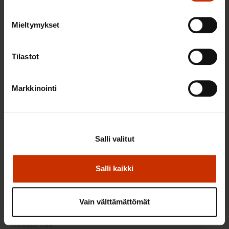
2.6.2026 11:00
Mieltymykset
Työmarkkinakeskusjärjestöt: Tuottava ja
hyvinvoiva työelämä on yhteinen asia
Tilastot
TERVE JA HYVÄ TYÖELÄMÄ
Markkinointi
Salli valitut
Salli kaikki
Vain välttämättömät
22.5.2026 9:00