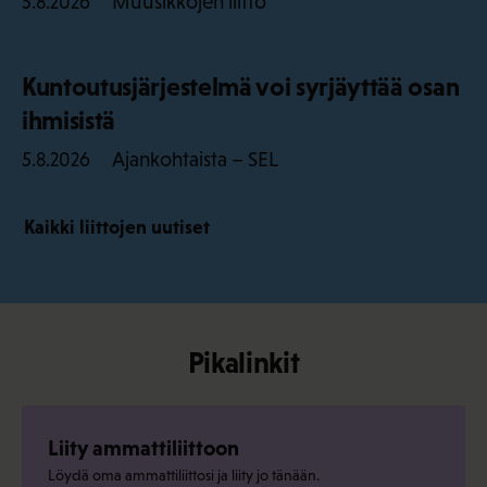
Muusikkojen liitto
5.8.2026
Kuntoutusjärjestelmä voi syrjäyttää osan
ihmisistä
Ajankohtaista – SEL
5.8.2026
Kaikki liittojen uutiset
Pikalinkit
Liity ammattiliittoon
Löydä oma ammattiliittosi ja liity jo tänään.