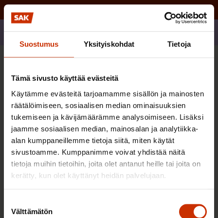
Jaa
Suostumus
Yksityiskohdat
Tietoja
Sinua saattaa myös kiinnostaa
Tämä sivusto käyttää evästeitä
Käytämme evästeitä tarjoamamme sisällön ja mainosten
TERVE JA HYVÄ TYÖELÄMÄ
räätälöimiseen, sosiaalisen median ominaisuuksien
tukemiseen ja kävijämäärämme analysoimiseen. Lisäksi
jaamme sosiaalisen median, mainosalan ja analytiikka-
alan kumppaneillemme tietoja siitä, miten käytät
sivustoamme. Kumppanimme voivat yhdistää näitä
tietoja muihin tietoihin, joita olet antanut heille tai joita on
kerätty, kun olet käyttänyt heidän palvelujaan.
Suostumuksen
Välttämätön
valinta