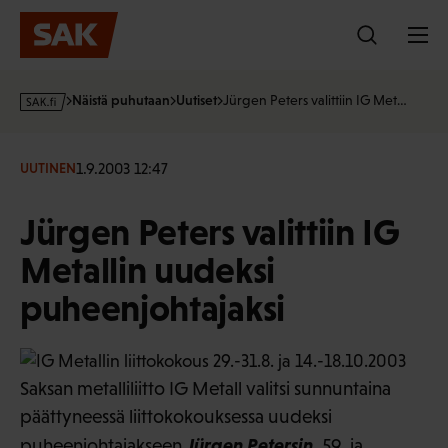
Hyppää
sisältöön
s
Näistä puhutaan
Uutiset
Jürgen Peters valittiin IG Met…
a
k
·
1.9.2003 12:47
UUTINEN
f
i
Jürgen Peters valittiin IG
Metallin uudeksi
puheenjohtajaksi
Saksan metalliliitto IG Metall valitsi sunnuntaina
päättyneessä liittokokouksessa uudeksi
Jürgen Petersin
puheenjohtajakseen
, 59, ja