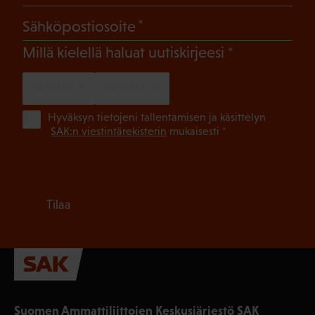
(Pakollinen)
Sähköpostiosoite
(Pakollinen)
Millä kielellä haluat uutiskirjeesi
SUOMI
RUOTSI
(Pa
Hyväksyn tietojeni tallentamisen ja käsittelyn
SAK:n viestintärekisterin
mukaisesti *
Tilaa
Suomen Ammattiliittojen Keskusjärjestö SAK