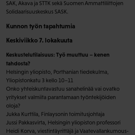
SAK, Akava ja STTK sekä Suomen Ammattiliittojen
Solidaarisuuskeskus SASK.
Kunnon työn tapahtumia
Keskiviikko 7. lokakuuta
Keskustelutilaisuus: Työ muuttuu – kenen
tahdosta?
Helsingin yliopisto, Porthanian tiedekulma,
Yliopistonkatu 3 kello 10–11
Onko yhteiskuntavastuu sanahelinää vai ovatko
yritykset valmiita parantamaan työntekijöiden
oloja?
Jukka Kurttila, Finlaysonin toimitusjohtaja
Jussi Pakkasvirta, Helsingin yliopiston professori
Heidi Korva, viestintäyrittäjä ja Vaatevallankumous-