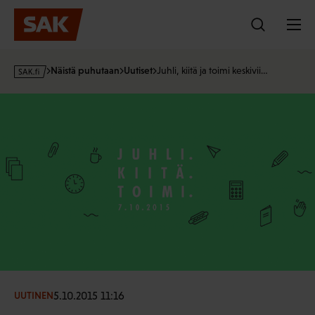
Hyppää
sisältöön
s
Näistä puhutaan
Uutiset
Juhli, kiitä ja toimi keskivii…
a
k
·
f
i
5.10.2015 11:16
UUTINEN