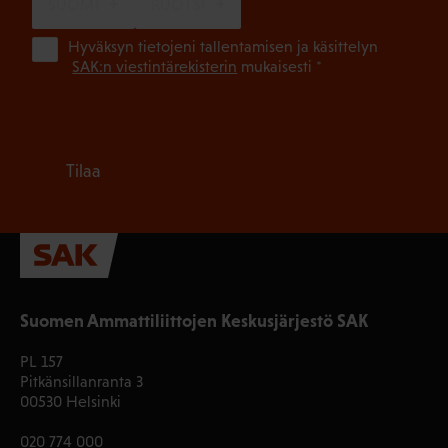
SUOMI
RUOTSI
(Pa
Hyväksyn tietojeni tallentamisen ja käsittelyn
SAK:n viestintärekisterin
mukaisesti *
Tilaa
Suomen Ammattiliittojen Keskusjärjestö SAK
PL 157
Pitkänsillanranta 3
00530 Helsinki
020 774 000