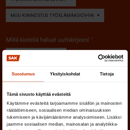
n
)
MUU KIINNOSTUS TYÖELÄMÄASIOIHIN
(
Millä kielellä haluat uutiskirjeesi
P
SUOMI
RUOTSI
a
k
Suostumus
Yksityiskohdat
Tietoja
o
(
Hyväksyn tietojeni tallentamisen ja käsittelyn
P
l
SAK:n viestintärekisterin
mukaisesti *
a
Tämä sivusto käyttää evästeitä
l
k
Käytämme evästeitä tarjoamamme sisällön ja mainosten
i
o
räätälöimiseen, sosiaalisen median ominaisuuksien
n
l
tukemiseen ja kävijämäärämme analysoimiseen. Lisäksi
jaamme sosiaalisen median, mainosalan ja analytiikka-
e
l