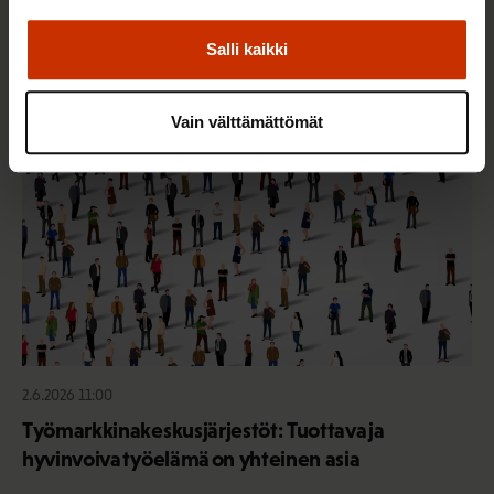
Sinua saattaa myös kiinnostaa
Salli kaikki
TERVE JA HYVÄ TYÖELÄMÄ
Vain välttämättömät
2.6.2026 11:00
Työmarkkinakeskusjärjestöt: Tuottava ja
hyvinvoiva työelämä on yhteinen asia