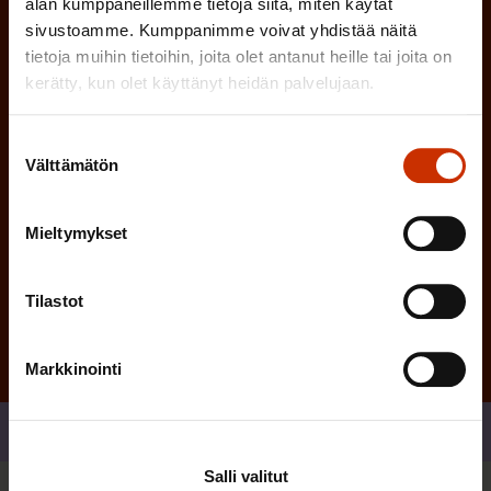
alan kumppaneillemme tietoja siitä, miten käytät
i
n
sivustoamme. Kumppanimme voivat yhdistää näitä
n
)
tietoja muihin tietoihin, joita olet antanut heille tai joita on
e
kerätty, kun olet käyttänyt heidän palvelujaan.
n
)
Suostumuksen
Välttämätön
valinta
Mieltymykset
Tilaa
Tilastot
Markkinointi
Jaa
Salli valitut