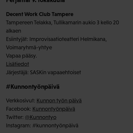
Decent Work Club Tampere
Tampereen Telakka, Tullikamarin aukio 3 kello 20
alkaen
Esiintyjät: Improvisaatioteatteri Helmikana,
Voimaryhmä-yhtye
Vapaa pääsy.
Lisätiedot
Järjestäjä: SASKin vapaaehtoiset
#Kunnontyönpäivä
Verkkosivut:
Kunnon työn päivä
Facebook:
Kunnontyönpäivä
Twitter:
@Kunnontyo
Instagram: #kunnontyönpäivä