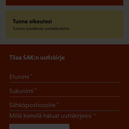
Tunne oikeutesi
Tutustu työelämän pelisääntöihin.
Tilaa SAK:n uutiskirje
(Pakollinen)
Etunimi
(Pakollinen)
Sukunimi
(Pakollinen)
Sähköpostiosoite
(Pakollinen)
Millä kielellä haluat uutiskirjeesi