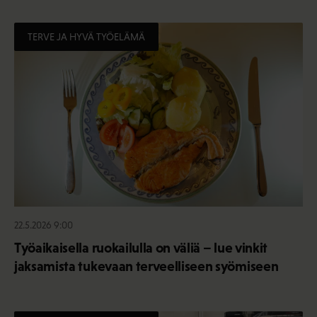
TERVE JA HYVÄ TYÖELÄMÄ
22.5.2026 9:00
Työaikaisella ruokailulla on väliä – lue vinkit
jaksamista tukevaan terveelliseen syömiseen