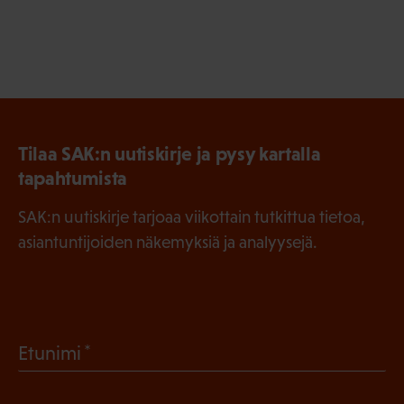
Tilaa SAK:n uutiskirje ja pysy kartalla
tapahtumista
SAK:n uutiskirje tarjoaa viikottain tutkittua tietoa,
asiantuntijoiden näkemyksiä ja analyysejä.
(
Etunimi
P