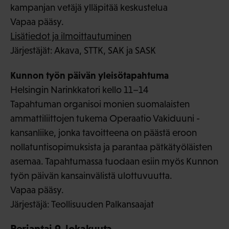
kampanjan vetäjä ylläpitää keskustelua
Vapaa pääsy.
Lisätiedot ja ilmoittautuminen
Järjestäjät: Akava, STTK, SAK ja SASK
Kunnon työn päivän yleisötapahtuma
Helsingin Narinkkatori kello 11–14
Tapahtuman organisoi monien suomalaisten
ammattiliittojen tukema Operaatio Vakiduuni -
kansanliike, jonka tavoitteena on päästä eroon
nollatuntisopimuksista ja parantaa pätkätyöläisten
asemaa. Tapahtumassa tuodaan esiin myös Kunnon
työn päivän kansainvälistä ulottuvuutta.
Vapaa pääsy.
Järjestäjä: Teollisuuden Palkansaajat
Perjantai 9. lokakuuta