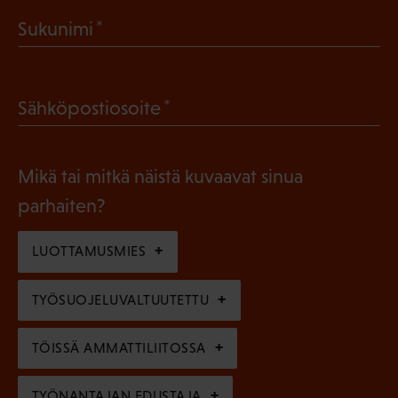
a
(
Sukunimi
k
P
o
a
l
(
Sähköpostiosoite
k
l
P
o
i
a
l
Mikä tai mitkä näistä kuvaavat sinua
n
k
l
parhaiten?
e
o
i
n
l
LUOTTAMUSMIES
n
)
l
e
TYÖSUOJELUVALTUUTETTU
i
n
n
)
TÖISSÄ AMMATTILIITOSSA
e
TYÖNANTAJAN EDUSTAJA