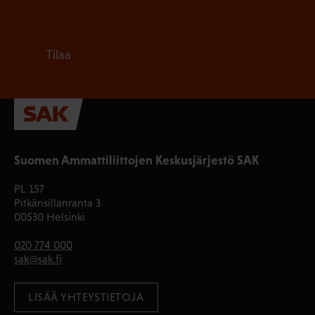
Tilaa
Suomen Ammattiliittojen Keskusjärjestö SAK
PL 157
Pitkänsillanranta 3
00530 Helsinki
020 774 000
sak@sak.fi
LISÄÄ YHTEYSTIETOJA