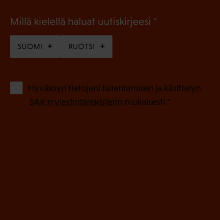
(
Millä kielellä haluat uutiskirjeesi
P
SUOMI
RUOTSI
a
k
o
(
Hyväksyn tietojeni tallentamisen ja käsittelyn
P
l
SAK:n viestintärekisterin
mukaisesti *
a
l
k
i
o
n
l
e
l
i
n
n
)
e