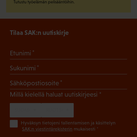
Tutustu työelämän pelisääntöihin.
Tilaa SAK:n uutiskirje
(Pakollinen)
Etunimi
(Pakollinen)
Sukunimi
(Pakollinen)
Sähköpostiosoite
(Pakollinen)
Millä kielellä haluat uutiskirjeesi
SUOMI
RUOTSI
(Pa
Hyväksyn tietojeni tallentamisen ja käsittelyn
SAK:n viestintärekisterin
mukaisesti *