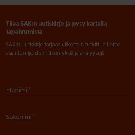
Tilaa SAK:n uutiskirje ja pysy kartalla
tapahtumista
SAK:n uutiskirje tarjoaa viikottain tutkittua tietoa,
asiantuntijoiden näkemyksiä ja analyysejä.
(
Etunimi
P
a
(
Sukunimi
k
P
o