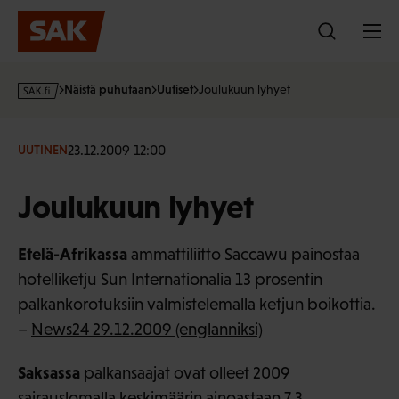
Hyppää
sisältöön
s
Näistä puhutaan
Uutiset
Joulukuun lyhyet
a
k
·
23.12.2009 12:00
UUTINEN
f
i
Joulukuun lyhyet
Etelä-Afrikassa
ammattiliitto Saccawu painostaa
hotelliketju Sun Internationalia 13 prosentin
palkankorotuksiin valmistelemalla ketjun boikottia.
–
News24 29.12.2009 (englanniksi)
Saksassa
palkansaajat ovat olleet 2009
sairauslomalla keskimäärin ainoastaan 7,3