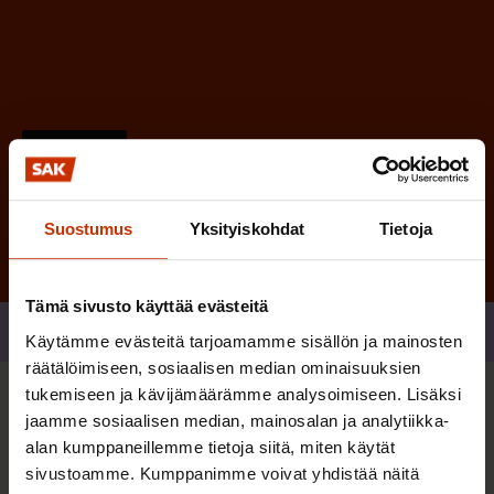
n
)
Tilaa
Suostumus
Yksityiskohdat
Tietoja
Tämä sivusto käyttää evästeitä
Jaa
Käytämme evästeitä tarjoamamme sisällön ja mainosten
räätälöimiseen, sosiaalisen median ominaisuuksien
tukemiseen ja kävijämäärämme analysoimiseen. Lisäksi
Sinua saattaa myös kiinnostaa
jaamme sosiaalisen median, mainosalan ja analytiikka-
alan kumppaneillemme tietoja siitä, miten käytät
sivustoamme. Kumppanimme voivat yhdistää näitä
TERVE JA HYVÄ TYÖELÄMÄ