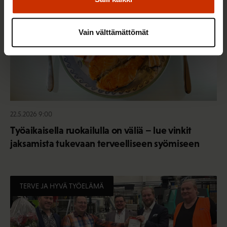
Vain välttämättömät
22.5.2026 9:00
Työaikaisella ruokailulla on väliä – lue vinkit
jaksamista tukevaan terveelliseen syömiseen
TERVE JA HYVÄ TYÖELÄMÄ