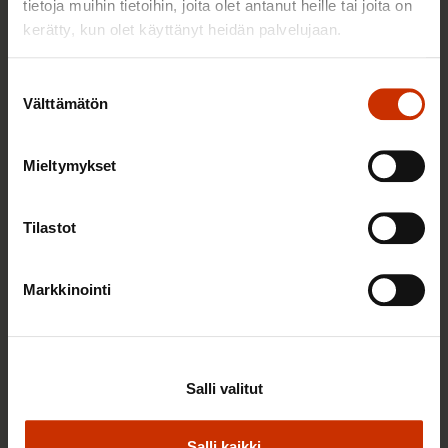
tietoja muihin tietoihin, joita olet antanut heille tai joita on
kerätty, kun olet käyttänyt heidän palvelujaan.
Suostumuksen
Välttämätön
valinta
Mieltymykset
Tilastot
2.6.2026 11:00
Markkinointi
Työmarkkinakeskusjärjestöt: Tuottava ja
hyvinvoiva työelämä on yhteinen asia
Salli valitut
TERVE JA HYVÄ TYÖELÄMÄ
Salli kaikki