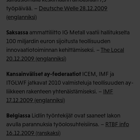
työpäivää. –
Deutsche Welle 28.12.2009
(englanniksi)
Saksassa
ammattiliitto IG Metall vaatii hallitukselta
100 miljardin euron sijoitusta teollisuuden
innovaatiotoiminnan kehittämiseksi. –
The Local
20.12.2009 (englanniksi)
Kansainväliset ay-federaatiot
ICEM, IMF ja
ITGLWF jatkavat 2010 valmisteluja teollisuuden ay-
liikkeen rakenteen yhtenäistämiseksi. –
IMF
17.12.2009 (englanniksi)
Belgiassa
Lidlin työntekijät ovat saaneet lakon
avulla parannuksia työolosuhteisiinsa. –
RTBF info
16.12.2009 (ranskaksi)