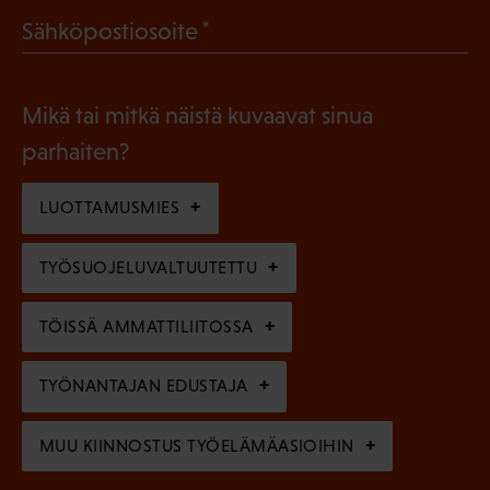
a
l
(
Sähköpostiosoite
k
l
P
o
i
a
l
Mikä tai mitkä näistä kuvaavat sinua
n
k
l
parhaiten?
e
o
i
n
l
LUOTTAMUSMIES
n
)
l
e
TYÖSUOJELUVALTUUTETTU
i
n
n
)
TÖISSÄ AMMATTILIITOSSA
e
n
TYÖNANTAJAN EDUSTAJA
)
MUU KIINNOSTUS TYÖELÄMÄASIOIHIN