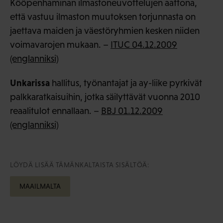
Kööpenhaminan ilmastoneuvottelujen aattona,
että vastuu ilmaston muutoksen torjunnasta on
jaettava maiden ja väestöryhmien kesken niiden
voimavarojen mukaan. –
ITUC 04.12.2009
(englanniksi)
Unkarissa
hallitus, työnantajat ja ay-liike pyrkivät
palkkaratkaisuihin, jotka säilyttävät vuonna 2010
reaalitulot ennallaan. –
BBJ 01.12.2009
(englanniksi)
LÖYDÄ LISÄÄ TÄMÄNKALTAISTA SISÄLTÖÄ:
MAAILMALTA