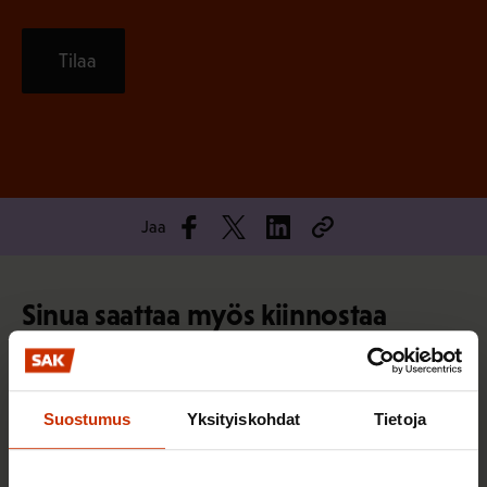
Tilaa
Jaa
Sinua saattaa myös kiinnostaa
TERVE JA HYVÄ TYÖELÄMÄ
Suostumus
Yksityiskohdat
Tietoja