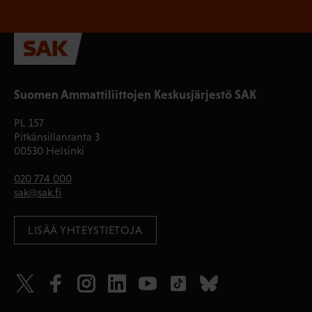
Suomen Ammattiliittojen Keskusjärjestö SAK
PL 157
Pitkänsillanranta 3
00530 Helsinki
020 774 000
sak@sak.fi
LISÄÄ YHTEYSTIETOJA