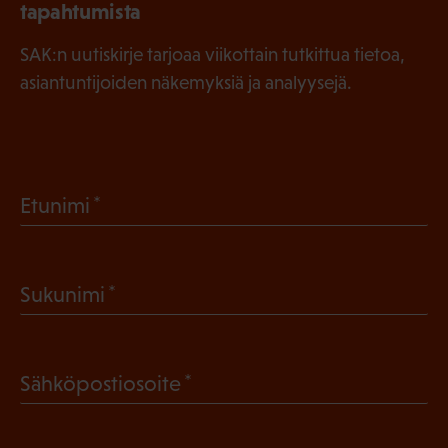
tapahtumista
SAK:n uutiskirje tarjoaa viikottain tutkittua tietoa,
asiantuntijoiden näkemyksiä ja analyysejä.
(
Etunimi
P
a
(
Sukunimi
k
P
o
a
l
(
Sähköpostiosoite
k
l
P
o
i
a