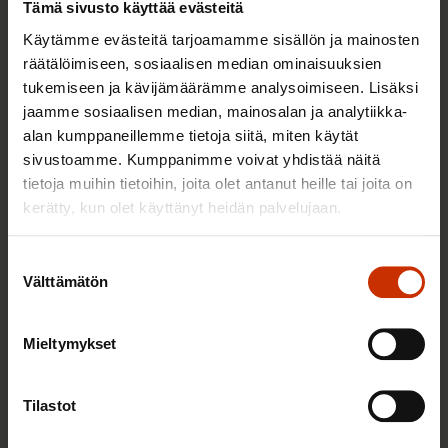
Tämä sivusto käyttää evästeitä
Käytämme evästeitä tarjoamamme sisällön ja mainosten
räätälöimiseen, sosiaalisen median ominaisuuksien
tukemiseen ja kävijämäärämme analysoimiseen. Lisäksi
jaamme sosiaalisen median, mainosalan ja analytiikka-
alan kumppaneillemme tietoja siitä, miten käytät
sivustoamme. Kumppanimme voivat yhdistää näitä
2.6.2026 11:00
tietoja muihin tietoihin, joita olet antanut heille tai joita on
Työmarkkinakeskusjärjestöt: Tuottava ja
kerätty, kun olet käyttänyt heidän palvelujaan.
hyvinvoiva työelämä on yhteinen asia
Suostumuksen
Välttämätön
valinta
TERVE JA HYVÄ TYÖELÄMÄ
Mieltymykset
Tilastot