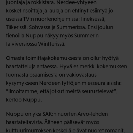
juontaja ja rokkistara. Nerdee-yhtyeen
kosketinsoittaja ja laulaja on ehtinyt esiintyä jo
useissa TV:n nuortenohjelmissa: Iineksessä,
Tiikerissä, Sohvassa ja Summerissa. Ensi joulun
tienoilla Nuppu näkyy myös Summerin
talviversiossa Wintterissä.
Omasta toimittajakokemuksesta on ollut hyötyä
haastatteluja antaessa. Hyvä esimerkki kokemuksen
tuomasta osaamisesta on vakiovastaus
kysymykseen Nerdeen tyttöjen miesseuralaisista:
”Ilmoitamme, että jotkut meistä seurustelevat”,
kertoo Nuppu.
Nuppu on yksi SAK:n nuorten Arvo-lehden
haastateltavista. Ääneen pääsevät myös
kulttuurimurroksen keskellä elävät nuoret romanit,