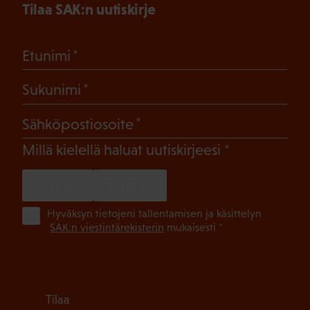
Tilaa SAK:n uutiskirje
(Pakollinen)
Etunimi
(Pakollinen)
Sukunimi
(Pakollinen)
Sähköpostiosoite
(Pakollinen)
Millä kielellä haluat uutiskirjeesi
SUOMI
RUOTSI
(Pa
Hyväksyn tietojeni tallentamisen ja käsittelyn
SAK:n viestintärekisterin
mukaisesti *
Tilaa