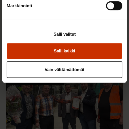
Markkinointi
Salli valitut
22.5.2026 9:00
Työaikaisella ruokailulla on väliä – lue vinkit
Salli kaikki
jaksamista tukevaan terveelliseen syömiseen
Vain välttämättömät
TERVE JA HYVÄ TYÖELÄMÄ