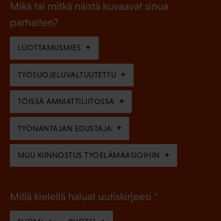
l
Mikä tai mitkä näistä kuvaavat sinua
n
k
l
parhaiten?
e
o
i
n
l
LUOTTAMUSMIES
n
)
l
e
TYÖSUOJELUVALTUUTETTU
i
n
n
)
TÖISSÄ AMMATTILIITOSSA
e
n
TYÖNANTAJAN EDUSTAJA
)
MUU KIINNOSTUS TYÖELÄMÄASIOIHIN
(
Millä kielellä haluat uutiskirjeesi
P