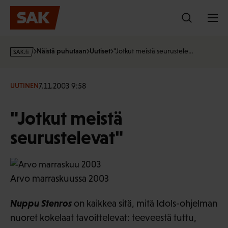
Hyppää
sisältöön
s
Näistä puhutaan
Uutiset
"Jotkut meistä seurustele…
a
k
·
7.11.2003 9:58
UUTINEN
f
i
"Jotkut meistä
seurustelevat"
Arvo marraskuussa 2003
Nuppu Stenros
on kaikkea sitä, mitä Idols-ohjelman
nuoret kokelaat tavoittelevat: teeveestä tuttu,