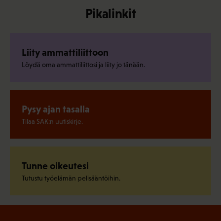
Pikalinkit
Liity ammattiliittoon
Löydä oma ammattiliittosi ja liity jo tänään.
Pysy ajan tasalla
Tilaa SAK:n uutiskirje.
Tunne oikeutesi
Tutustu työelämän pelisääntöihin.