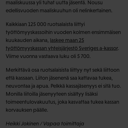
maaliskuussa yli tuhat uutta jäsentä. Nousu
edellisvuoden maaliskuuhun oli nelinkertainen.
Kaikkiaan 125 000 ruotsalaista liittyi
työttömyyskassoihin vuoden kolmen ensimmäisen
kuukauden aikana,
laskee maan 25
työttömyyskassan yhteisjärjestö Sveriges a-kassor
.
Viime vuonna vastaava luku oli 5 700.
Merkittävä osa ruotsalaisista liittyy nyt sekä liittoon
että kassaan. Liiton jäsenenä saa kattavaa tukea,
neuvontaa ja apua. Pelkkä kassajäsenyys ei sitä tuo.
Monilla liitoilla jäsenyyteen sisältyy lisäksi
toimeentulovakuutus, joka kasvattaa tukea kassan
korvauksen päälle.
Heikki Jokinen / Vapaa toimittaja