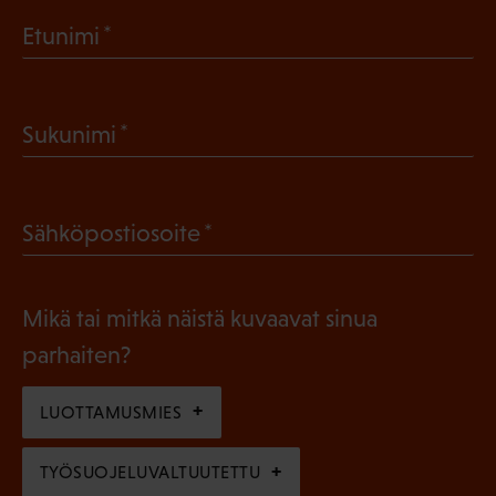
(
Etunimi
P
a
(
Sukunimi
k
P
o
a
l
(
Sähköpostiosoite
k
l
P
o
i
a
l
Mikä tai mitkä näistä kuvaavat sinua
n
k
l
parhaiten?
e
o
i
n
l
LUOTTAMUSMIES
n
)
l
e
TYÖSUOJELUVALTUUTETTU
i