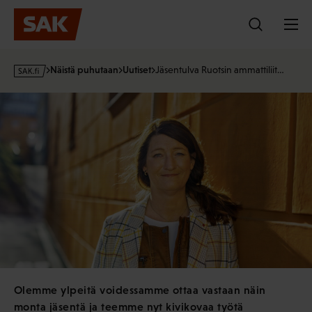
Hyppää
sisältöön
s
Näistä puhutaan
Uutiset
Jäsentulva Ruotsin ammattiliit…
a
k
·
f
i
Olemme ylpeitä voidessamme ottaa vastaan näin
monta jäsentä ja teemme nyt kivikovaa työtä