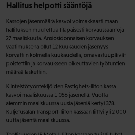
Hallitus helpotti sääntöjä
Kassojen jäsenmäärä kasvoi voimakkaasti maan
hallituksen muutettua tilapäisesti korvaussääntöjä
27 maaliskuuta. Ansiosidonnaisen korvauksen
vaatimuksena ollut 12 kuukauden jäsenyys
korvattiin kolmella kuukaudella, omavastuupäivät
poistettiin ja korvaukseen oikeuttavien työtuntien
määrää laskettiin.
Kiinteistötyöntekijöiden Fastighets-liiton kassa
kasvoi maaliskuussa 1 056 jäsenellä. Vuotta
aiemmin maaliskuussa uusia jäseniä kertyi 378.
Kuljetusalan Transport-liiton kassaan liittyi yli 2 000
uutta jäsentä maaliskuussa.
Teollisuuden IF Metall -liiton kassaan tuli yli tuhat