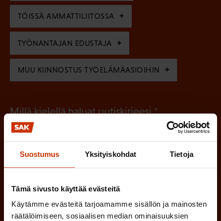
n
n
)
TÖISSÄ AMMATTILIITOSSA
e
n
TYÖNANTAJAN EDUSTAJA
)
MUU KIINNOSTUS TYÖELÄMÄASIOIHIN
(
Millä kielellä haluat uutiskirjeesi
P
SUOMI
RUOTSI
a
Suostumus
Yksityiskohdat
Tietoja
k
o
(
Hyväksyn tietojeni tallentamisen ja käsittelyn
Tämä sivusto käyttää evästeitä
P
l
SAK:n viestintärekisterin
mukaisesti *
a
Käytämme evästeitä tarjoamamme sisällön ja mainosten
l
räätälöimiseen, sosiaalisen median ominaisuuksien
k