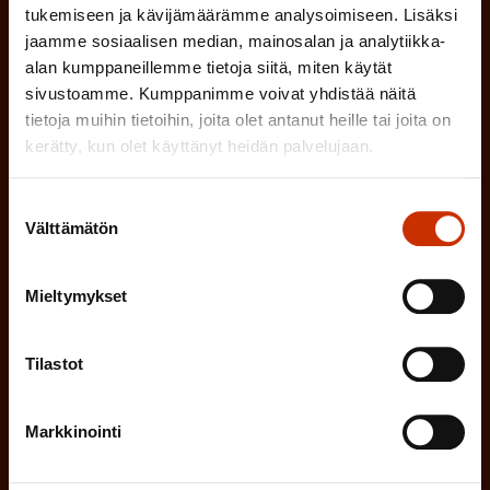
i
tukemiseen ja kävijämäärämme analysoimiseen. Lisäksi
o
n
jaamme sosiaalisen median, mainosalan ja analytiikka-
l
alan kumppaneillemme tietoja siitä, miten käytät
e
l
sivustoamme. Kumppanimme voivat yhdistää näitä
i
n
tietoja muihin tietoihin, joita olet antanut heille tai joita on
n
kerätty, kun olet käyttänyt heidän palvelujaan.
)
e
n
Suostumuksen
)
Välttämätön
valinta
Mieltymykset
Tilaa
Tilastot
Markkinointi