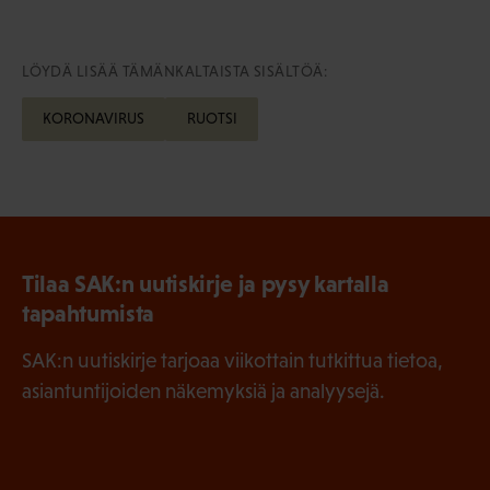
LÖYDÄ LISÄÄ TÄMÄNKALTAISTA SISÄLTÖÄ:
KORONAVIRUS
RUOTSI
Tilaa SAK:n uutiskirje ja pysy kartalla
tapahtumista
SAK:n uutiskirje tarjoaa viikottain tutkittua tietoa,
asiantuntijoiden näkemyksiä ja analyysejä.