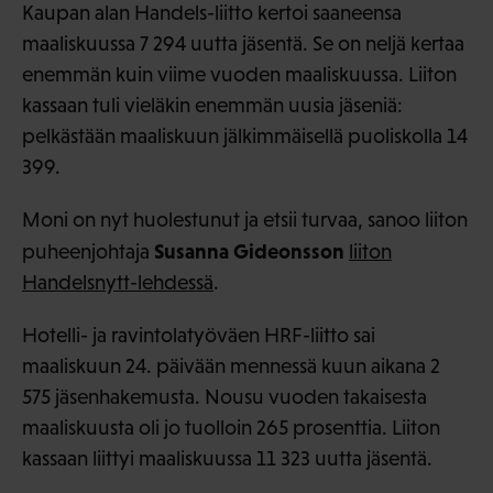
Kaupan alan Handels-liitto kertoi saaneensa
maaliskuussa 7 294 uutta jäsentä. Se on neljä kertaa
enemmän kuin viime vuoden maaliskuussa. Liiton
kassaan tuli vieläkin enemmän uusia jäseniä:
pelkästään maaliskuun jälkimmäisellä puoliskolla 14
399.
Moni on nyt huolestunut ja etsii turvaa, sanoo liiton
Susanna Gideonsson
puheenjohtaja
liiton
Handelsnytt-lehdessä
.
Hotelli- ja ravintolatyöväen HRF-liitto sai
maaliskuun 24. päivään mennessä kuun aikana 2
575 jäsenhakemusta. Nousu vuoden takaisesta
maaliskuusta oli jo tuolloin 265 prosenttia. Liiton
kassaan liittyi maaliskuussa 11 323 uutta jäsentä.