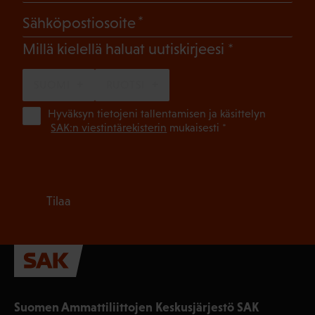
(Pakollinen)
Sähköpostiosoite
(Pakollinen)
Millä kielellä haluat uutiskirjeesi
SUOMI
RUOTSI
(Pa
Hyväksyn tietojeni tallentamisen ja käsittelyn
SAK:n viestintärekisterin
mukaisesti *
Tilaa
Suomen Ammattiliittojen Keskusjärjestö SAK