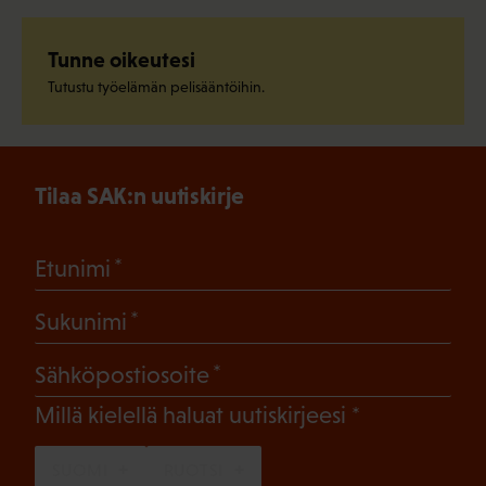
Tunne oikeutesi
Tutustu työelämän pelisääntöihin.
Tilaa SAK:n uutiskirje
(Pakollinen)
Etunimi
(Pakollinen)
Sukunimi
(Pakollinen)
Sähköpostiosoite
(Pakollinen)
Millä kielellä haluat uutiskirjeesi
SUOMI
RUOTSI