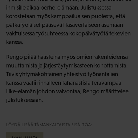
ihmisille aikaa perhe-elämään. Julistuksessa
korostetaan myös kamppailua sen puolesta, että
pätkätyöläiset pääsevät tasavertaiseen asemaan
vakituisessa työsuhteessa kokopäivätyötä tekevien
kanssa.
Rengo pitää haasteina myös omien rakenteidensa
muuttamista ja järjestäytymisasteen kohottamista.
Tiivis yhtymäkohtainen yhteistyö työnantajien
kanssa vaatii rinnalleen tähänastista terävämpää
liike-elämän johdon valvontaa, Rengo määrittelee
julistuksessaan.
LÖYDÄ LISÄÄ TÄMÄNKALTAISTA SISÄLTÖÄ:
MAAILMALTA