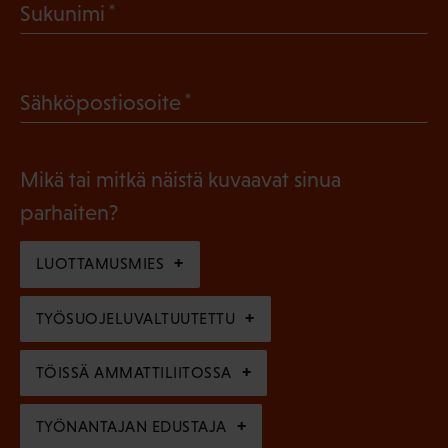
(
Sukunimi
k
P
o
a
l
(
Sähköpostiosoite
k
l
P
o
i
a
l
Mikä tai mitkä näistä kuvaavat sinua
n
k
l
parhaiten?
e
o
i
n
l
LUOTTAMUSMIES
n
)
l
e
TYÖSUOJELUVALTUUTETTU
i
n
n
)
TÖISSÄ AMMATTILIITOSSA
e
n
TYÖNANTAJAN EDUSTAJA