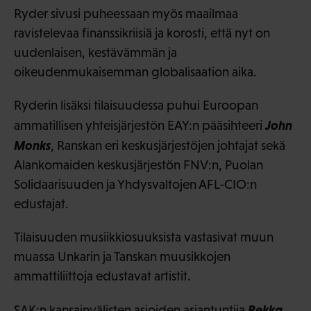
Ryder sivusi puheessaan myös maailmaa
ravistelevaa finanssikriisiä ja korosti, että nyt on
uudenlaisen, kestävämmän ja
oikeudenmukaisemman globalisaation aika.
Ryderin lisäksi tilaisuudessa puhui Euroopan
John
ammatillisen yhteisjärjestön EAY:n pääsihteeri
Monks
, Ranskan eri keskusjärjestöjen johtajat sekä
Alankomaiden keskusjärjestön FNV:n, Puolan
Solidaarisuuden ja Yhdysvaltojen AFL-CIO:n
edustajat.
Tilaisuuden musiikkiosuuksista vastasivat muun
muassa Unkarin ja Tanskan muusikkojen
ammattiliittoja edustavat artistit.
Pekka
SAK:n kansainvälisten asioiden asiantuntija