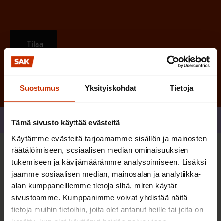
Tilaa
Suostumus
Yksityiskohdat
Tietoja
Jaa
Tämä sivusto käyttää evästeitä
Käytämme evästeitä tarjoamamme sisällön ja mainosten
räätälöimiseen, sosiaalisen median ominaisuuksien
Sinua saattaa myös kiinnostaa
tukemiseen ja kävijämäärämme analysoimiseen. Lisäksi
jaamme sosiaalisen median, mainosalan ja analytiikka-
alan kumppaneillemme tietoja siitä, miten käytät
TERVE JA HYVÄ TYÖELÄMÄ
sivustoamme. Kumppanimme voivat yhdistää näitä
tietoja muihin tietoihin, joita olet antanut heille tai joita on