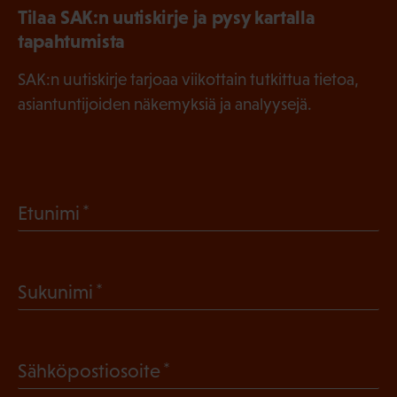
Tilaa SAK:n uutiskirje ja pysy kartalla
tapahtumista
SAK:n uutiskirje tarjoaa viikottain tutkittua tietoa,
asiantuntijoiden näkemyksiä ja analyysejä.
(
Etunimi
P
a
(
Sukunimi
k
P
o
a
l
(
Sähköpostiosoite
k
l