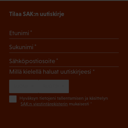
Tilaa SAK:n uutiskirje
(Pakollinen)
Etunimi
(Pakollinen)
Sukunimi
(Pakollinen)
Sähköpostiosoite
(Pakollinen)
Millä kielellä haluat uutiskirjeesi
SUOMI
RUOTSI
(Pa
Hyväksyn tietojeni tallentamisen ja käsittelyn
SAK:n viestintärekisterin
mukaisesti *