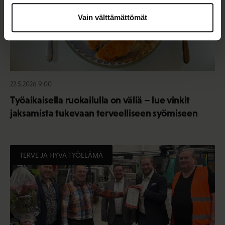
Vain välttämättömät
22.5.2026 9:00
Työaikaisella ruokailulla on väliä – lue vinkit
jaksamista tukevaan terveelliseen syömiseen
TERVE JA HYVÄ TYÖELÄMÄ