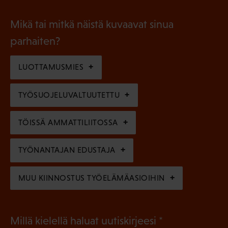
P
o
i
a
l
Mikä tai mitkä näistä kuvaavat sinua
n
k
l
parhaiten?
e
o
i
n
l
LUOTTAMUSMIES
n
)
l
e
TYÖSUOJELUVALTUUTETTU
i
n
n
)
TÖISSÄ AMMATTILIITOSSA
e
n
TYÖNANTAJAN EDUSTAJA
)
MUU KIINNOSTUS TYÖELÄMÄASIOIHIN
(
Millä kielellä haluat uutiskirjeesi