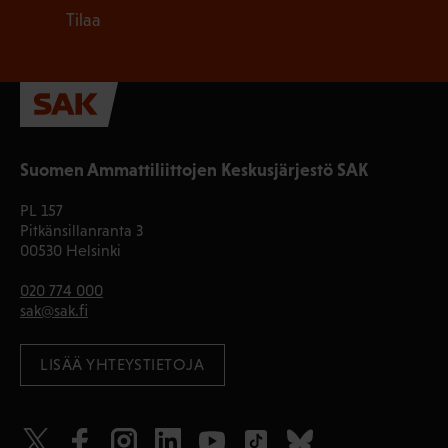
Tilaa
Suomen Ammattiliittojen Keskusjärjestö SAK
PL 157
Pitkänsillanranta 3
00530 Helsinki
020 774 000
sak@sak.fi
LISÄÄ YHTEYSTIETOJA