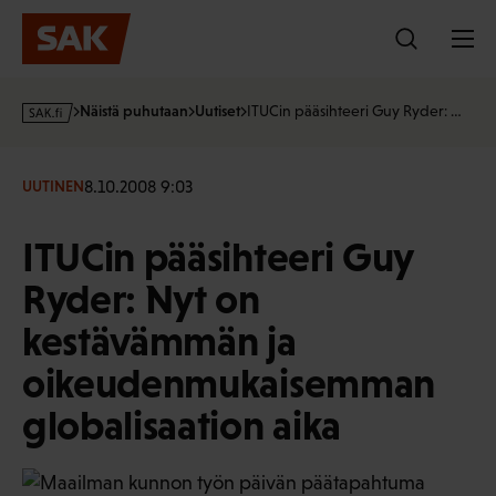
Hyppää
sisältöön
s
Näistä puhutaan
Uutiset
ITUCin pääsihteeri Guy Ryder: …
a
k
·
8.10.2008 9:03
UUTINEN
f
i
ITUCin pääsihteeri Guy
Ryder: Nyt on
kestävämmän ja
oikeudenmukaisemman
globalisaation aika