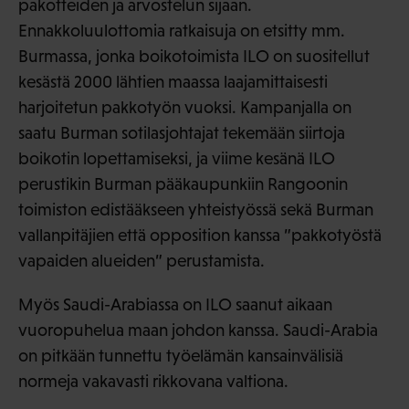
pakotteiden ja arvostelun sijaan.
Ennakkoluulottomia ratkaisuja on etsitty mm.
Burmassa, jonka boikotoimista ILO on suositellut
kesästä 2000 lähtien maassa laajamittaisesti
harjoitetun pakkotyön vuoksi. Kampanjalla on
saatu Burman sotilasjohtajat tekemään siirtoja
boikotin lopettamiseksi, ja viime kesänä ILO
perustikin Burman pääkaupunkiin Rangoonin
toimiston edistääkseen yhteistyössä sekä Burman
vallanpitäjien että opposition kanssa ”pakkotyöstä
vapaiden alueiden” perustamista.
Myös Saudi-Arabiassa on ILO saanut aikaan
vuoropuhelua maan johdon kanssa. Saudi-Arabia
on pitkään tunnettu työelämän kansainvälisiä
normeja vakavasti rikkovana valtiona.