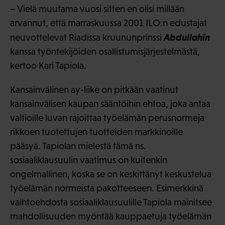
– Vielä muutama vuosi sitten en olisi millään
arvannut, että marraskuussa 2001 ILO:n edustajat
Abdullahin
neuvottelevat Riadissa kruununprinssi
kanssa työntekijöiden osallistumisjärjestelmästä,
kertoo Kari Tapiola.
Kansainvälinen ay-liike on pitkään vaatinut
kansainvälisen kaupan sääntöihin ehtoa, joka antaa
valtioille luvan rajoittaa työelämän perusnormeja
rikkoen tuotettujen tuotteiden markkinoille
pääsyä. Tapiolan mielestä tämä ns.
sosiaaliklausuulin vaatimus on kuitenkin
ongelmallinen, koska se on keskittänyt keskustelua
työelämän normeista pakotteeseen. Esimerkkinä
vaihtoehdosta sosiaaliklausuulille Tapiola mainitsee
mahdollisuuden myöntää kauppaetuja työelämän