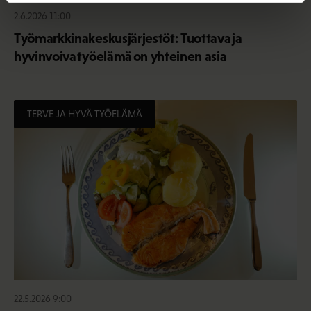
2.6.2026 11:00
Työmarkkinakeskusjärjestöt: Tuottava ja
hyvinvoiva työelämä on yhteinen asia
TERVE JA HYVÄ TYÖELÄMÄ
22.5.2026 9:00