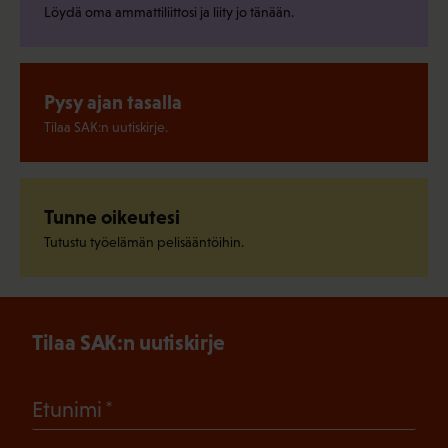
Löydä oma ammattiliittosi ja liity jo tänään.
Pysy ajan tasalla
Tilaa SAK:n uutiskirje.
Tunne oikeutesi
Tutustu työelämän pelisääntöihin.
Tilaa SAK:n uutiskirje
(Pakollinen)
Etunimi