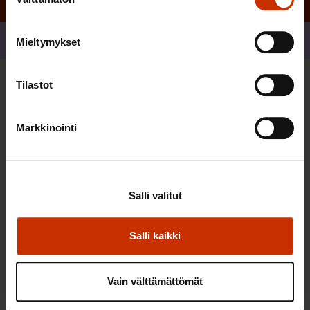
valinta
Jaa
Mieltymykset
Tilastot
Sinua saattaa myös kiinnostaa
Markkinointi
TERVE JA HYVÄ TYÖELÄMÄ
Salli valitut
Salli kaikki
Vain välttämättömät