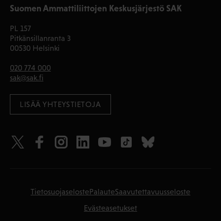
Suomen Ammattiliittojen Keskusjärjestö SAK
PL 157
Pitkänsillanranta 3
00530 Helsinki
020 774 000
sak@sak.fi
LISÄÄ YHTEYSTIETOJA
Tietosuojaseloste
Palaute
Saavutettavuusseloste
Evästeasetukset