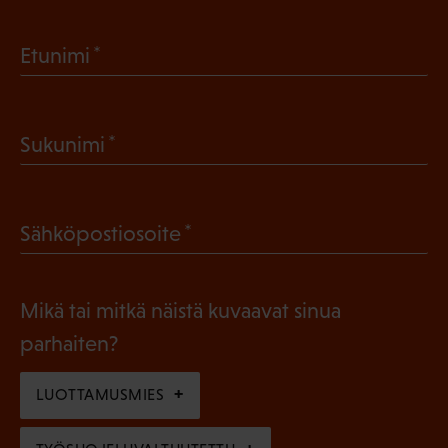
(
Etunimi
P
a
(
Sukunimi
k
P
o
a
l
(
Sähköpostiosoite
k
l
P
o
i
a
l
Mikä tai mitkä näistä kuvaavat sinua
n
k
l
parhaiten?
e
o
i
n
l
LUOTTAMUSMIES
n
)
l
e