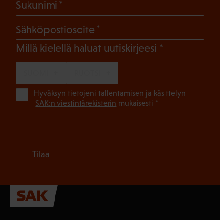
(Pakollinen)
Sukunimi
(Pakollinen)
Sähköpostiosoite
(Pakollinen)
Millä kielellä haluat uutiskirjeesi
SUOMI
RUOTSI
(Pa
Hyväksyn tietojeni tallentamisen ja käsittelyn
SAK:n viestintärekisterin
mukaisesti *
Tilaa