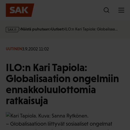
Hyppää
sisältöön
s
Näistä puhutaan
Uutiset
ILO:n Kari Tapiola: Globalisaa…
a
k
·
3.9.2002 11:02
UUTINEN
f
i
ILO:n Kari Tapiola:
Globalisaation ongelmiin
ennakkoluulottomia
ratkaisuja
– Globalisaatioon liittyvät sosiaaliset ongelmat