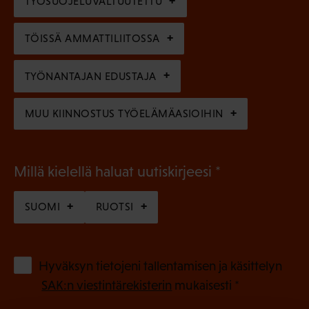
TYÖSUOJELUVALTUUTETTU
i
n
n
)
TÖISSÄ AMMATTILIITOSSA
e
n
TYÖNANTAJAN EDUSTAJA
)
MUU KIINNOSTUS TYÖELÄMÄASIOIHIN
(
Millä kielellä haluat uutiskirjeesi
P
SUOMI
RUOTSI
a
k
o
(
Hyväksyn tietojeni tallentamisen ja käsittelyn
P
l
SAK:n viestintärekisterin
mukaisesti *
a
l