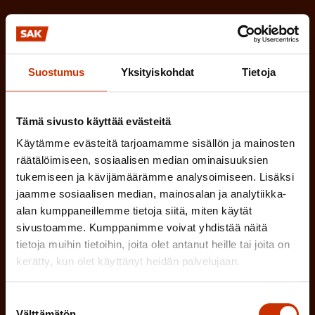
k
i
o
n
l
e
l
Suostumus
Yksityiskohdat
Tietoja
i
n
n
)
Tämä sivusto käyttää evästeitä
e
n
Käytämme evästeitä tarjoamamme sisällön ja mainosten
räätälöimiseen, sosiaalisen median ominaisuuksien
)
tukemiseen ja kävijämäärämme analysoimiseen. Lisäksi
jaamme sosiaalisen median, mainosalan ja analytiikka-
alan kumppaneillemme tietoja siitä, miten käytät
sivustoamme. Kumppanimme voivat yhdistää näitä
tietoja muihin tietoihin, joita olet antanut heille tai joita on
Tilaa
kerätty, kun olet käyttänyt heidän palvelujaan.
Suostumuksen
Välttämätön