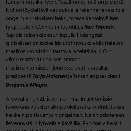
tunnemme aika hyvin. Tiedämme, mitä on pielessä.
Nyt on löydettävä vastauksia ja rakennettava siltoja
ongelmien ratkaisemiseksi, toteaa Kansainvälisen
Kari Tapiola
työjärjestön ILO:n toimitusjohtaja
.
Tapiola selosti elokuun lopulla Helsingissä
globalisaation sosiaalisia ulottuvuuksia käsittelevän
maailmankomission taustoja ja tehtäviä. ILO:n
viime marraskuussa perustaman
maailmankomission johdossa ovat tasavallan
Tarja Halonen
presidentti
ja Tansanian presidentti
Benjamin Mkapa
.
Arvovaltainen 21-jäseninen maailmankomissio
tekee ensi vuoden alkupuolella ratkaisuehdotuksia
kaikkein polttavimpiin ongelmiin. Niihin odotetaan
lievennystä jo lyhyellä aikavälillä. Ryhmän aihepiiri