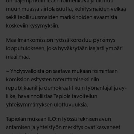
on laajempi kuin ILO:n toimenkuva ja ulottuu
muun muassa siirtolaisuutta, kehitysmaiden velkaa
sekä teollisuusmaiden markkinoiden avaamista
koskeviin kysymyksiin.
Maailmankomission työssä korostuu pyrkimys
lopputulokseen, joka hyväksytään laajasti ympäri
maailmaa.
– Yhdysvalloista on saatava mukaan toimintaan
komission esitysten toteuttamiseksi niin
republikaanit ja demokraatit kuin työnantajat ja ay-
liike, havainnollistaa Tapiola tavoitellun
yhteisymmärryksen ulottuvuuksia.
Tapiolan mukaan ILO:n työssä teknisen avun
antamisen ja yhteistyön merkitys ovat kasvaneet