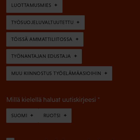
n
l
LUOTTAMUSMIES
n
)
l
e
TYÖSUOJELUVALTUUTETTU
i
n
n
)
TÖISSÄ AMMATTILIITOSSA
e
n
TYÖNANTAJAN EDUSTAJA
)
MUU KIINNOSTUS TYÖELÄMÄASIOIHIN
(
Millä kielellä haluat uutiskirjeesi
P
SUOMI
RUOTSI
a
k