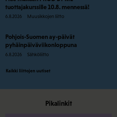
tuottajakurssille 10.8. mennessä!
Muusikkojen liitto
6.8.2026
Pohjois-Suomen ay-päivät
pyhäinpäiväviikonloppuna
Sähköliitto
6.8.2026
Kaikki liittojen uutiset
Pikalinkit