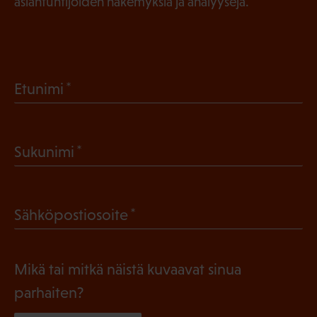
asiantuntijoiden näkemyksiä ja analyysejä.
(
Etunimi
P
a
(
Sukunimi
k
P
o
a
l
(
Sähköpostiosoite
k
l
P
o
i
a
l
Mikä tai mitkä näistä kuvaavat sinua
n
k
l
parhaiten?
e
o
i