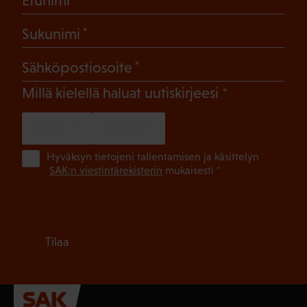
Etunimi
(Pakollinen)
Sukunimi
(Pakollinen)
Sähköpostiosoite
(Pakollinen)
Millä kielellä haluat uutiskirjeesi
SUOMI
RUOTSI
(Pa
Hyväksyn tietojeni tallentamisen ja käsittelyn
SAK:n viestintärekisterin
mukaisesti *
Tilaa