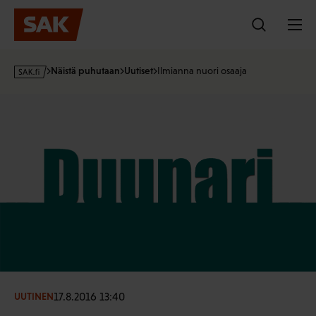
Hyppää
sisältöön
s
Näistä puhutaan
Uutiset
Ilmianna nuori osaaja
a
k
·
f
i
17.8.2016 13:40
UUTINEN