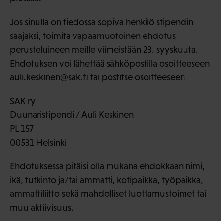
Jos sinulla on tiedossa sopiva henkilö stipendin
saajaksi, toimita vapaamuotoinen ehdotus
perusteluineen meille viimeistään 23. syyskuuta.
Ehdotuksen voi lähettää sähköpostilla osoitteeseen
auli.keskinen@sak.fi
tai postitse osoitteeseen
SAK ry
Duunaristipendi / Auli Keskinen
PL 157
00531 Helsinki
Ehdotuksessa pitäisi olla mukana ehdokkaan nimi,
ikä, tutkinto ja/tai ammatti, kotipaikka, työpaikka,
ammattiliitto sekä mahdolliset luottamustoimet tai
muu aktiivisuus.