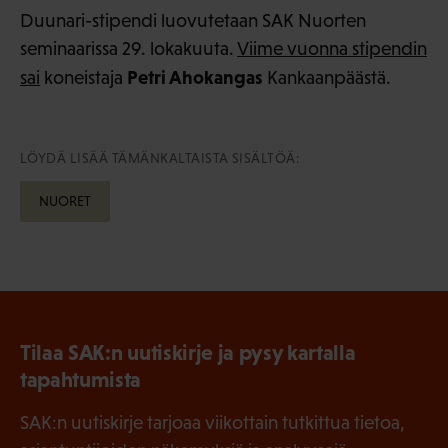
Duunari-stipendi luovutetaan SAK Nuorten
seminaarissa 29. lokakuuta.
Viime vuonna stipendin
Petri Ahokangas
sai
koneistaja
Kankaanpäästä.
LÖYDÄ LISÄÄ TÄMÄNKALTAISTA SISÄLTÖÄ:
NUORET
Tilaa SAK:n uutiskirje ja pysy kartalla
tapahtumista
SAK:n uutiskirje tarjoaa viikottain tutkittua tietoa,