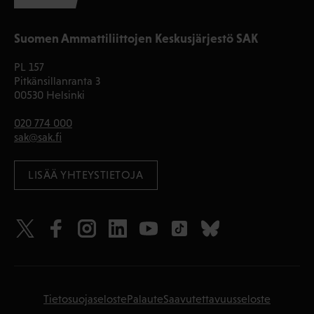
Suomen Ammattiliittojen Keskusjärjestö SAK
PL 157
Pitkänsillanranta 3
00530 Helsinki
020 774 000
sak@sak.fi
LISÄÄ YHTEYSTIETOJA
Tietosuojaseloste
Palaute
Saavutettavuusseloste