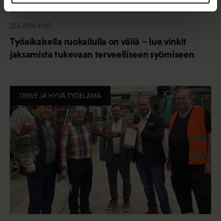
22.5.2026 9:00
Työaikaisella ruokailulla on väliä – lue vinkit
jaksamista tukevaan terveelliseen syömiseen
TERVE JA HYVÄ TYÖELÄMÄ