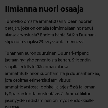
Ilmianna nuori osaaja
Tunnetko omasta ammatistaan ylpeän nuoren
osaajan, joka on omalla toiminnallaan nostanut
alansa arvostusta? Ehdota häntä SAK:n Duunari-
stipendin saajaksi 23. syyskuuta mennessä.
Tuhannen euron suuruinen Duunari-stipendi
jaetaan nyt yhdennentoista kerran. Stipendin
saajalta edellytetään oman alansa
ammattitutkinnon suorittamista ja duunarihenkeä,
jota osoittaa esimerkiksi aktiivisuus
ammattiosastossa, opiskelijajärjestössä tai oman
työpaikan luottamustehtävissä. Ammattiliiton
jäsenyyden edistäminen on myös ehdokkaalle
plussaa.