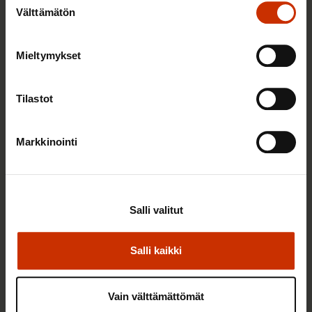
Välttämätön
valinta
Mieltymykset
2.6.2026 11:00
Työmarkkinakeskusjärjestöt: Tuottava ja
Tilastot
hyvinvoiva työelämä on yhteinen asia
Markkinointi
TERVE JA HYVÄ TYÖELÄMÄ
Salli valitut
Salli kaikki
Vain välttämättömät