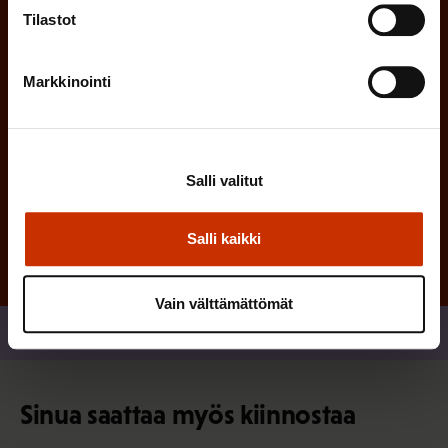
e
Tilastot
n
)
Markkinointi
Tilaa
Salli valitut
Salli kaikki
Vain välttämättömät
Jaa
Sinua saattaa myös kiinnostaa