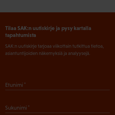
Tilaa SAK:n uutiskirje ja pysy kartalla
tapahtumista
SAK:n uutiskirje tarjoaa viikottain tutkittua tietoa,
asiantuntijoiden näkemyksiä ja analyysejä.
(
Etunimi
P
a
(
Sukunimi
k