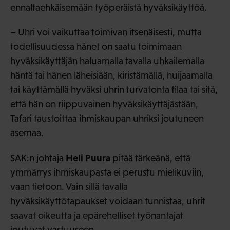
ennaltaehkäisemään työperäistä hyväksikäyttöä.
– Uhri voi vaikuttaa toimivan itsenäisesti, mutta
todellisuudessa hänet on saatu toimimaan
hyväksikäyttäjän haluamalla tavalla uhkailemalla
häntä tai hänen läheisiään, kiristämällä, huijaamalla
tai käyttämällä hyväksi uhrin turvatonta tilaa tai sitä,
että hän on riippuvainen hyväksikäyttäjästään,
Tafari taustoittaa ihmiskaupan uhriksi joutuneen
asemaa.
Heli Puura
SAK:n johtaja
pitää tärkeänä, että
ymmärrys ihmiskaupasta ei perustu mielikuviin,
vaan tietoon. Vain sillä tavalla
hyväksikäyttötapaukset voidaan tunnistaa, uhrit
saavat oikeutta ja epärehelliset työnantajat
joutuvat vastuuseen.