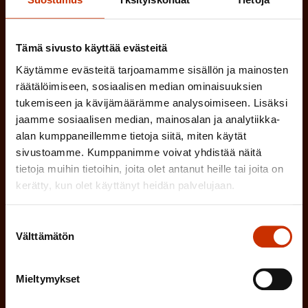
Tämä sivusto käyttää evästeitä
(
Millä kielellä haluat uutiskirjeesi
Käytämme evästeitä tarjoamamme sisällön ja mainosten
P
räätälöimiseen, sosiaalisen median ominaisuuksien
SUOMI
RUOTSI
a
tukemiseen ja kävijämäärämme analysoimiseen. Lisäksi
k
jaamme sosiaalisen median, mainosalan ja analytiikka-
alan kumppaneillemme tietoja siitä, miten käytät
o
(
Hyväksyn tietojeni tallentamisen ja käsittelyn
sivustoamme. Kumppanimme voivat yhdistää näitä
P
l
SAK:n viestintärekisterin
mukaisesti *
tietoja muihin tietoihin, joita olet antanut heille tai joita on
a
l
kerätty, kun olet käyttänyt heidän palvelujaan.
k
i
o
Suostumuksen
n
l
Välttämätön
valinta
e
l
i
n
Mieltymykset
n
)