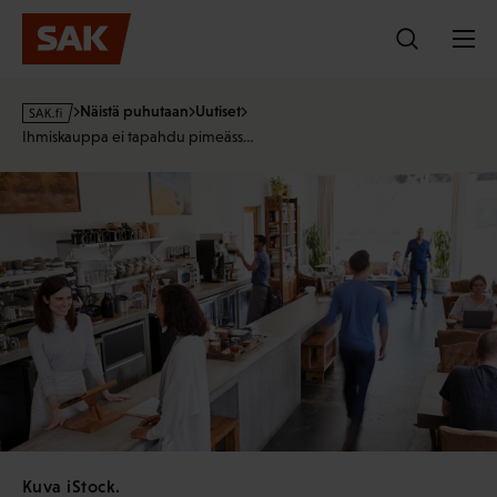
Hyppää
sisältöön
s
Näistä puhutaan
Uutiset
a
Ihmiskauppa ei tapahdu pimeäss…
k
·
f
i
Kuva iStock.