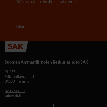
SAK:n viestintärekisterin
mukaisesti *
Tilaa
Suomen Ammattiliittojen Keskusjärjestö SAK
PL 157
Pitkänsillanranta 3
00530 Helsinki
020 774 000
sak@sak.fi