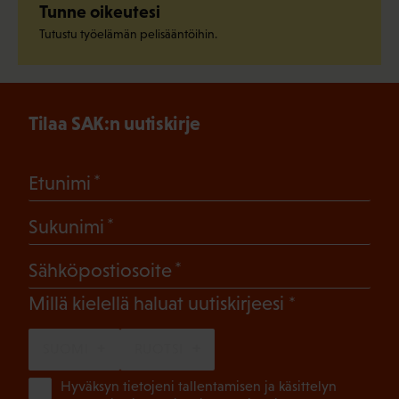
Tunne oikeutesi
Tutustu työelämän pelisääntöihin.
Tilaa SAK:n uutiskirje
(Pakollinen)
Etunimi
(Pakollinen)
Sukunimi
(Pakollinen)
Sähköpostiosoite
(Pakollinen)
Millä kielellä haluat uutiskirjeesi
SUOMI
RUOTSI
(Pa
Hyväksyn tietojeni tallentamisen ja käsittelyn