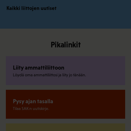
Kaikki liittojen uutiset
Pikalinkit
Liity ammattiliittoon
Löydä oma ammattiliittosi ja liity jo tänään.
Pysy ajan tasalla
Tilaa SAK:n uutiskirje.