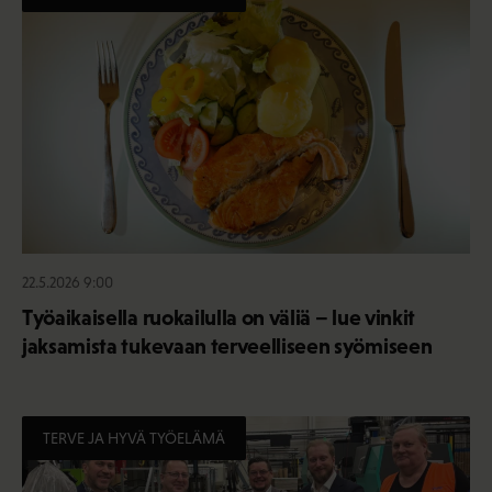
22.5.2026 9:00
Työaikaisella ruokailulla on väliä – lue vinkit
jaksamista tukevaan terveelliseen syömiseen
TERVE JA HYVÄ TYÖELÄMÄ