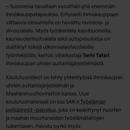
– Suomessa havaitaan vuosittain yhä enemmän
ihmiskauppatapauksia. Erityisesti ihmiskauppaan
viittaavia olosuhteita on havaittu ravintola- ja
siivousalalla. Myös työskentely kasvihuoneilla,
kauneudenhoitoalalla sekä autopesuloissa on
sisältänyt riskejä ulkomaalaistaustaisille
Terhi Tafari
työntekijöille, kertoo ylitarkastaja
Ihmiskaupan uhrien auttamisjärjestelmästä.
Koulutusvideot on tehty yhteistyössä Ihmiskaupan
uhrien auttamisjärjestelmän ja
Maahanmuuttoviraston kanssa. Uusi
koulutusmateriaali on osa SAK:n
Työelämän
pelisäännöt -palvelua
, joka on keskittynyt nuorten
ja maahan muuttaneiden työelämätaitojen
tukemiseen. Palvelu pyrkii myös