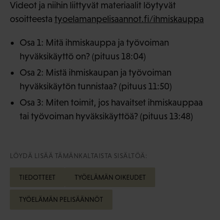
Videot ja niihin liittyvät materiaalit löytyvät
osoitteesta
tyoelamanpelisaannot.fi/ihmiskauppa
Osa 1: Mitä ihmiskauppa ja työvoiman
hyväksikäyttö on? (pituus 18:04)
Osa 2: Mistä ihmiskaupan ja työvoiman
hyväksikäytön tunnistaa? (pituus 11:50)
Osa 3: Miten toimit, jos havaitset ihmiskauppaa
tai työvoiman hyväksikäyttöä? (pituus 13:48)
LÖYDÄ LISÄÄ TÄMÄNKALTAISTA SISÄLTÖÄ:
TIEDOTTEET
TYÖELÄMÄN OIKEUDET
TYÖELÄMÄN PELISÄÄNNÖT