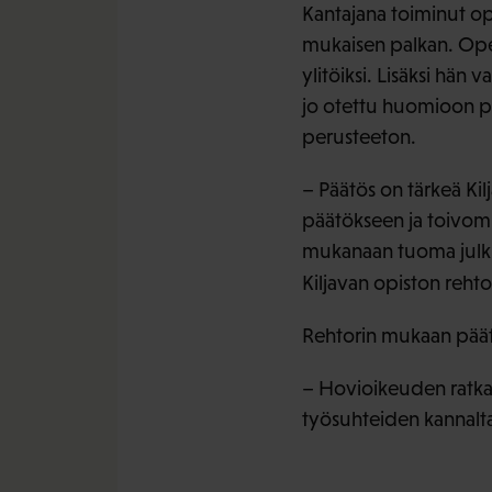
Kantajana toiminut o
mukaisen palkan. Opetta
ylitöiksi. Lisäksi hän 
jo otettu huomioon pa
perusteeton.
– Päätös on tärkeä Kil
päätökseen ja toivomm
mukanaan tuoma julkis
Kiljavan opiston rehto
Rehtorin mukaan päät
– Hovioikeuden ratka
työsuhteiden kannalt