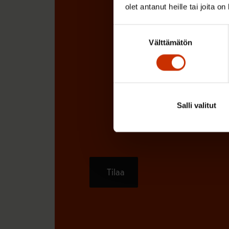
olet antanut heille tai joita o
Suostumuksen
Välttämätön
valinta
Salli valitut
Tilaa