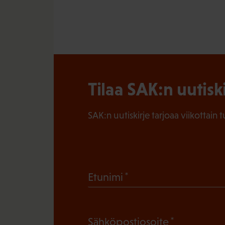
Tilaa SAK:n uutisk
SAK:n uutiskirje tarjoaa viikottain 
(
Etunimi
P
a
(
Sähköpostiosoite