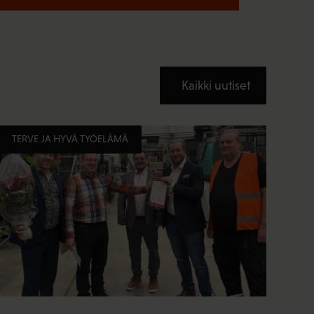
Kaikki uutiset
TERVE JA HYVÄ TYÖELÄMÄ