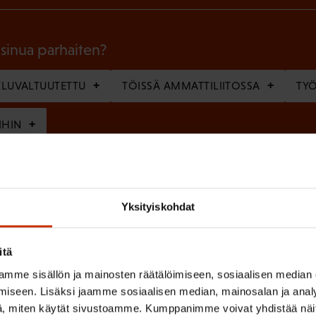
k
o
l
 sinua parhaiten?
l
LUVALTUUTETTU
TÖISSÄ AMMATTILIITOSSA
TY
i
n
IHIN
e
n
(
si
)
P
Yksityiskohdat
a
k
itä
o
mme sisällön ja mainosten räätälöimiseen, sosiaalisen median
(
en ja käsittelyn
SAK:n viestintärekisterin
mukaisesti *
iseen. Lisäksi jaamme sosiaalisen median, mainosalan ja analy
P
l
, miten käytät sivustoamme. Kumppanimme voivat yhdistää näitä t