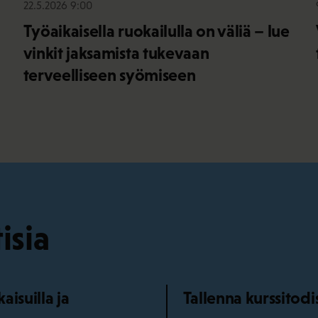
22.5.2026 9:00
Työaikaisella ruokailulla on väliä – lue
vinkit jaksamista tukevaan
terveelliseen syömiseen
isia
isuilla ja
Tallenna kurssitod