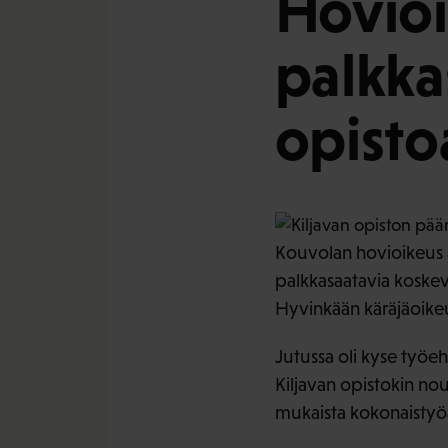
Hovioi
palkka
opisto
Kouvolan hovioikeus a
palkkasaatavia koske
Hyvinkään käräjäoikeu
Jutussa oli kyse työe
Kiljavan opistokin no
mukaista kokonaistyöa