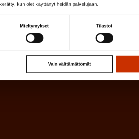
a
l
n kerätty, kun olet käyttänyt heidän palvelujaan.
k
i
o
n
l
Mieltymykset
Tilastot
e
l
i
n
n
)
e
Vain välttämättömät
n
)