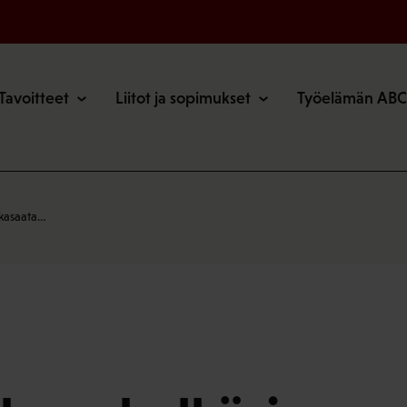
o
Tavoitteet
Liitot ja sopimukset
Työelämän ABC
kkasaata…