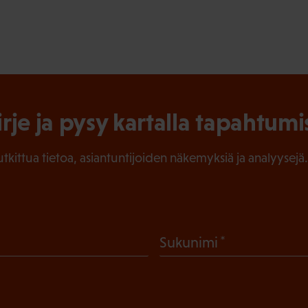
irje ja pysy kartalla tapahtumi
tutkittua tietoa, asiantuntijoiden näkemyksiä ja analyysejä.
(
Sukunimi
P
a