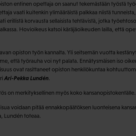
piston entinen opettaja on saanut tekemästään työstä t
ja vaati kuitenkin ylimääräistä palkkaa niistä tunneista, j
vaati erillistä korvausta sellaisista tehtävistä, jotka työ
lkassa. Hovioikeus katsoi käräjäoikeuden lailla, että ope
javan opiston työn kannalta. Yli seitsemän vuotta kestäny
e, että työrauha voi nyt palata. Ennätysmäisen iso oikeu
uus ovat rasittaneet opiston henkilökuntaa kohtuuttoma
Ari-Pekka Lundén
ri
.
ös on merkityksellinen myös koko kansanopistokentälle.
isua voidaan pitää ennakkopäätöksen luonteisena kansan
a, Lundén toteaa.