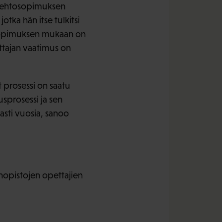
yöehtosopimuksen
otka hän itse tulkitsi
ehtosopimuksen mukaan on
ttajan vaatimus on
t prosessi on saatu
sprosessi ja sen
sti vuosia, sanoo
opistojen opettajien