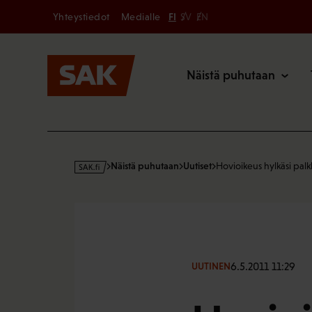
Secondary
Hyppää
Yhteystiedot
Medialle
FI
SV
EN
sisältöön
Päävalikk
Näistä puhutaan
s
Näistä puhutaan
Uutiset
Hovioikeus hylkäsi pal
a
k
·
f
i
6.5.2011 11:29
UUTINEN