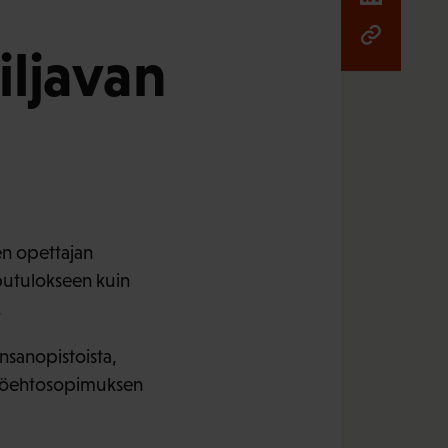
iljavan
en opettajan
putulokseen kuin
.
nsanopistoista,
 työehtosopimuksen