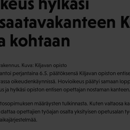
keus hylkäsi
saatavakanteen K
a kohtaan
ntoi perjantaina 6.5. päätöksensä Kiljavan opiston entis
vassa oikeudenkäynnissä. Hovioikeus päätyi samaan lop
s ja hylkäsi opiston entisen opettajan nostaman kanteen
htosopimuksen määräysten tulkinnasta. Kuten valtaosa ka
udattaa opettajien työajan osalta yksityisen opetusalan
ikajärjestelmää.