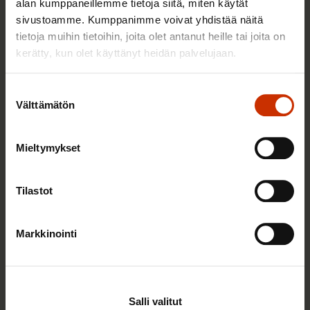
alan kumppaneillemme tietoja siitä, miten käytät
sivustoamme. Kumppanimme voivat yhdistää näitä
tietoja muihin tietoihin, joita olet antanut heille tai joita on
TERVE JA HYVÄ TYÖELÄMÄ
kerätty, kun olet käyttänyt heidän palvelujaan.
Suostumuksen
Välttämätön
valinta
Mieltymykset
Tilastot
2.6.2026 11:00
Markkinointi
Työmarkkinakeskusjärjestöt: Tuottava ja
hyvinvoiva työelämä on yhteinen asia
Salli valitut