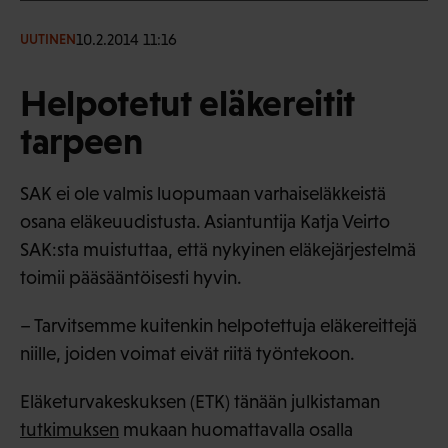
10.2.2014 11:16
UUTINEN
Helpotetut eläkereitit
tarpeen
SAK ei ole valmis luopumaan varhaiseläkkeistä
osana eläkeuudistusta. Asiantuntija Katja Veirto
SAK:sta muistuttaa, että nykyinen eläkejärjestelmä
toimii pääsääntöisesti hyvin.
– Tarvitsemme kuitenkin helpotettuja eläkereittejä
niille, joiden voimat eivät riitä työntekoon.
Eläketurvakeskuksen (ETK) tänään julkistaman
tutkimuksen
mukaan huomattavalla osalla