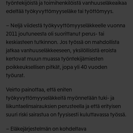
työntekijöistä ja toimihenkilöistä vanhuuseläkeaikaa
edeltää työkyvyttömyyseläke tai työttömyys.
– Neljä viidestä työkyvyttömyyseläkkeelle vuonna
2011 joutuneesta oli suorittanut perus- tai
keskiasteen tutkinnon. Jos työssä on mahdollista
jatkaa vanhuuseläkkeeseen, yksilöllisistä eroista
kertovat muun muassa työntekijämiesten
poikkeuksellisen pitkät, jopa yli 40 vuoden
työurat.
Veirto painottaa, että eniten
työkyvyttömyyseläkkeitä myönnetään tuki- ja
liikuntaelinsairauksien perusteella ja että erityisen
suuri riski sairastua on fyysisesti kuluttavassa työssä.
– Eläkejärjestelmän on kohdeltava