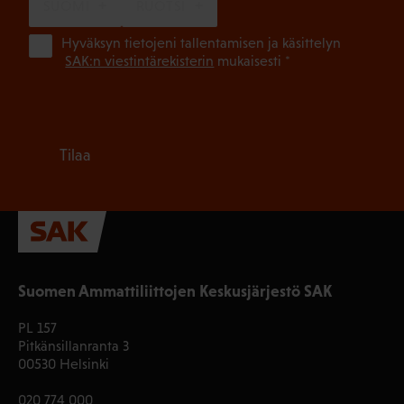
SUOMI
RUOTSI
(Pa
Hyväksyn tietojeni tallentamisen ja käsittelyn
SAK:n viestintärekisterin
mukaisesti *
Tilaa
Suomen Ammattiliittojen Keskusjärjestö SAK
PL 157
Pitkänsillanranta 3
00530 Helsinki
020 774 000