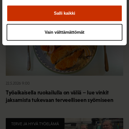
TERVE JA HYVÄ TYÖELÄMÄ
Salli kaikki
Vain välttämättömät
22.5.2026 9:00
Työaikaisella ruokailulla on väliä – lue vinkit
jaksamista tukevaan terveelliseen syömiseen
TERVE JA HYVÄ TYÖELÄMÄ