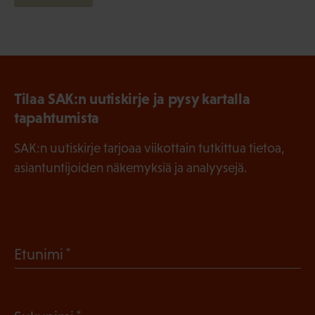
Tilaa SAK:n uutiskirje ja pysy kartalla
tapahtumista
SAK:n uutiskirje tarjoaa viikottain tutkittua tietoa,
asiantuntijoiden näkemyksiä ja analyysejä.
(
Etunimi
P
a
(