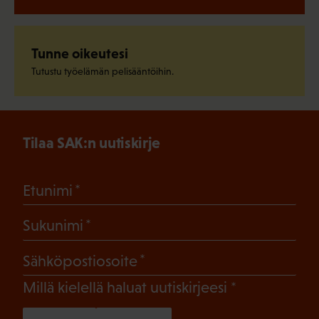
Tunne oikeutesi
Tutustu työelämän pelisääntöihin.
Tilaa SAK:n uutiskirje
(Pakollinen)
Etunimi
(Pakollinen)
Sukunimi
(Pakollinen)
Sähköpostiosoite
(Pakollinen)
Millä kielellä haluat uutiskirjeesi