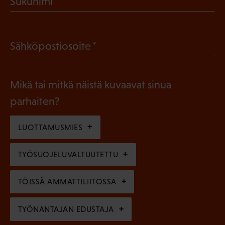
Sukunimi
k
P
o
a
l
(
Sähköpostiosoite
k
l
P
o
i
a
l
Mikä tai mitkä näistä kuvaavat sinua
n
k
l
parhaiten?
e
o
i
n
l
LUOTTAMUSMIES
n
)
l
e
TYÖSUOJELUVALTUUTETTU
i
n
n
)
TÖISSÄ AMMATTILIITOSSA
e
n
TYÖNANTAJAN EDUSTAJA