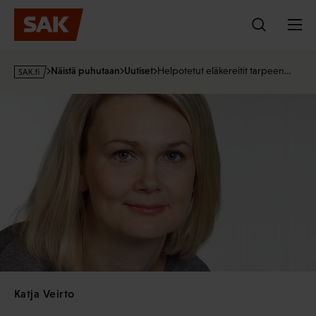
Hyppää
sisältöön
s
Näistä puhutaan
Uutiset
Helpotetut eläkereitit tarpeen…
a
k
·
f
i
Katja Veirto