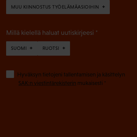
)
MUU KIINNOSTUS TYÖELÄMÄASIOIHIN
(
Millä kielellä haluat uutiskirjeesi
P
SUOMI
RUOTSI
a
k
o
(
Hyväksyn tietojeni tallentamisen ja käsittelyn
P
l
SAK:n viestintärekisterin
mukaisesti *
a
l
k
i
o
n
l
e
l
i
n