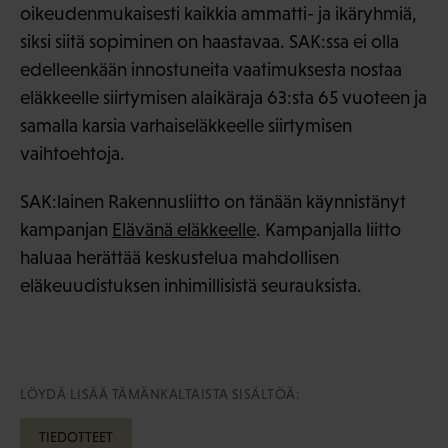
oikeudenmukaisesti kaikkia ammatti- ja ikäryhmiä,
siksi siitä sopiminen on haastavaa. SAK:ssa ei olla
edelleenkään innostuneita vaatimuksesta nostaa
eläkkeelle siirtymisen alaikäraja 63:sta 65 vuoteen ja
samalla karsia varhaiseläkkeelle siirtymisen
vaihtoehtoja.
SAK:lainen Rakennusliitto on tänään käynnistänyt
kampanjan
Elävänä eläkkeelle
. Kampanjalla liitto
haluaa herättää keskustelua mahdollisen
eläkeuudistuksen inhimillisistä seurauksista.
LÖYDÄ LISÄÄ TÄMÄNKALTAISTA SISÄLTÖÄ:
TIEDOTTEET