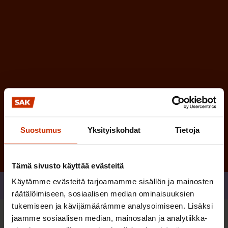
n
)
e
n
)
Tilaa
Suostumus
Yksityiskohdat
Tietoja
Tämä sivusto käyttää evästeitä
Käytämme evästeitä tarjoamamme sisällön ja mainosten
Jaa
räätälöimiseen, sosiaalisen median ominaisuuksien
tukemiseen ja kävijämäärämme analysoimiseen. Lisäksi
jaamme sosiaalisen median, mainosalan ja analytiikka-
Sinua saattaa myös kiinnostaa