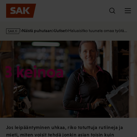
Hyppää
sisältöön
s
Näistä puhutaan
Uutiset
Haluaisitko tuunata omaa työtä…
a
k
·
f
i
Jos leipääntyminen uhkaa, riko totuttuja rutiineja ja
mieti, miten voisit tehdä jonkin asian toisin kuin