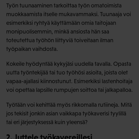
Työn tuunaaminen tarkoittaa työn omatoimista
muokkaamista itselle mukavammaksi. Tuunaaja voi
esimerkiksi ryhtyä käyttämään omia taitojaan
monipuolisemmin, minkä ansiosta hän saa
toteutettua työhön liittyviä toiveitaan ilman
työpaikan vaihdosta.
Kokeile hyödyntää kykyjäsi uudella tavalla. Opasta
uutta työntekijää tai tuo työhösi asioita, joista olet
vapaa-ajallasi kiinnostunut. Esimerkiksi lastenhoitaja
voi opettaa lapsille rumpujen soittoa tai jalkapalloa.
Työtään voi kehittää myös rikkomalla rutiineja. Mitä
jos tekisit jonkin asian vaikkapa työkaverisi tyylillä
tai eri järjestyksessä kuin yleensä?
2. Juttele työkavereillesi