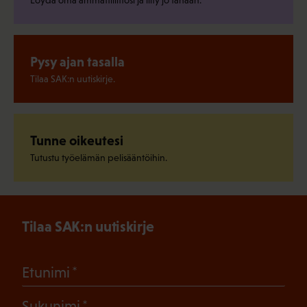
Pysy ajan tasalla
Tilaa SAK:n uutiskirje.
Tunne oikeutesi
Tutustu työelämän pelisääntöihin.
Tilaa SAK:n uutiskirje
(Pakollinen)
Etunimi
(Pakollinen)
Sukunimi