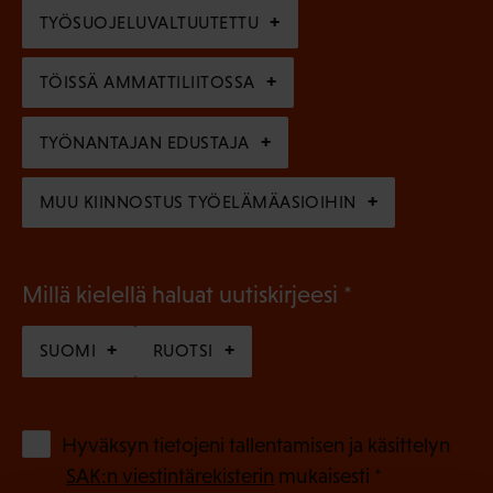
e
TYÖSUOJELUVALTUUTETTU
i
n
n
)
TÖISSÄ AMMATTILIITOSSA
e
n
TYÖNANTAJAN EDUSTAJA
)
MUU KIINNOSTUS TYÖELÄMÄASIOIHIN
(
Millä kielellä haluat uutiskirjeesi
P
SUOMI
RUOTSI
a
k
o
(
Hyväksyn tietojeni tallentamisen ja käsittelyn
P
l
SAK:n viestintärekisterin
mukaisesti *