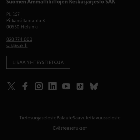
Suomen Ammattiliittojen Keskusjärjestö SAK
PL 157
Pitkänsillanranta 3
00530 Helsinki
020 774 000
sak@sak.fi
LISÄÄ YHTEYSTIETOJA
Tietosuojaseloste
Palaute
Saavutettavuusseloste
Evästeasetukset