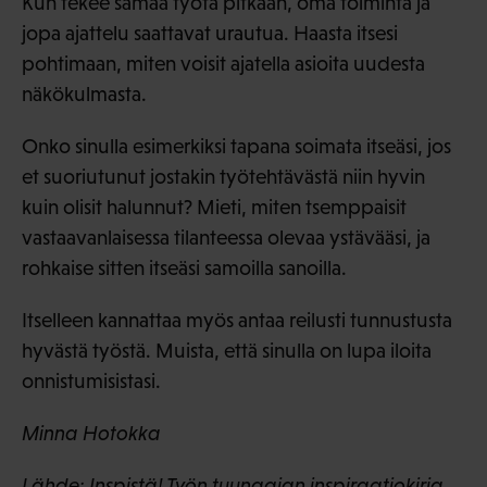
Kun tekee samaa työtä pitkään, oma toiminta ja
jopa ajattelu saattavat urautua. Haasta itsesi
pohtimaan, miten voisit ajatella asioita uudesta
näkökulmasta.
Onko sinulla esimerkiksi tapana soimata itseäsi, jos
et suoriutunut jostakin työtehtävästä niin hyvin
kuin olisit halunnut? Mieti, miten tsemppaisit
vastaavanlaisessa tilanteessa olevaa ystävääsi, ja
rohkaise sitten itseäsi samoilla sanoilla.
Itselleen kannattaa myös antaa reilusti tunnustusta
hyvästä työstä. Muista, että sinulla on lupa iloita
onnistumisistasi.
Minna Hotokka
Lähde:
Inspistä! Työn tuunaajan inspiraatiokirja