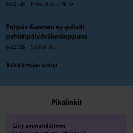
Muusikkojen liitto
6.8.2026
Pohjois-Suomen ay-päivät
pyhäinpäiväviikonloppuna
Sähköliitto
6.8.2026
Kaikki liittojen uutiset
Pikalinkit
Liity ammattiliittoon
Löydä oma ammattiliittosi ja liity jo tänään.