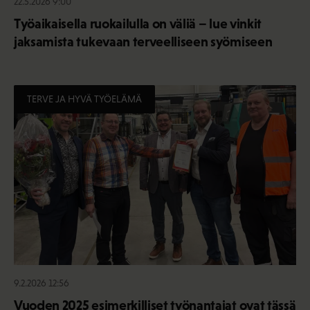
22.5.2026 9:00
Työaikaisella ruokailulla on väliä – lue vinkit
jaksamista tukevaan terveelliseen syömiseen
TERVE JA HYVÄ TYÖELÄMÄ
9.2.2026 12:56
Vuoden 2025 esimerkilliset työnantajat ovat tässä