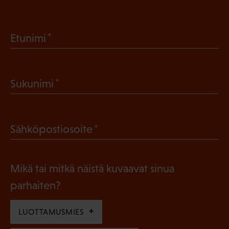
(
Etunimi
P
a
(
Sukunimi
k
P
o
a
l
(
Sähköpostiosoite
k
l
P
o
i
a
l
Mikä tai mitkä näistä kuvaavat sinua
n
k
l
parhaiten?
e
o
i
n
l
LUOTTAMUSMIES
n
)
l