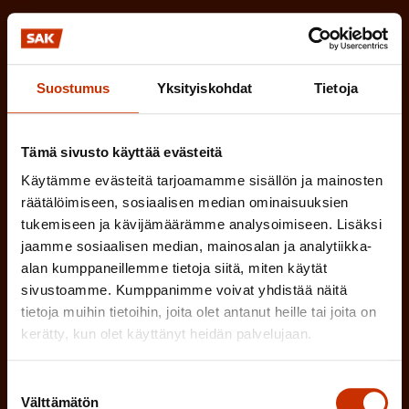
a
l
k
i
o
n
l
Suostumus
Yksityiskohdat
Tietoja
e
l
i
n
Tämä sivusto käyttää evästeitä
n
)
e
Käytämme evästeitä tarjoamamme sisällön ja mainosten
n
räätälöimiseen, sosiaalisen median ominaisuuksien
tukemiseen ja kävijämäärämme analysoimiseen. Lisäksi
)
jaamme sosiaalisen median, mainosalan ja analytiikka-
alan kumppaneillemme tietoja siitä, miten käytät
sivustoamme. Kumppanimme voivat yhdistää näitä
tietoja muihin tietoihin, joita olet antanut heille tai joita on
kerätty, kun olet käyttänyt heidän palvelujaan.
Tilaa
Suostumuksen
Välttämätön
valinta