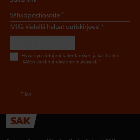
(Pakollinen)
Sähköpostiosoite
(Pakollinen)
Millä kielellä haluat uutiskirjeesi
SUOMI
RUOTSI
(Pa
Hyväksyn tietojeni tallentamisen ja käsittelyn
SAK:n viestintärekisterin
mukaisesti *
Tilaa