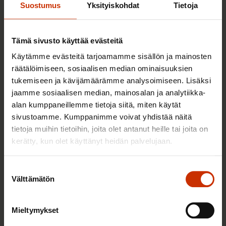
Suostumus
Yksityiskohdat
Tietoja
TERVE JA HYVÄ TYÖELÄMÄ
Tämä sivusto käyttää evästeitä
Käytämme evästeitä tarjoamamme sisällön ja mainosten
räätälöimiseen, sosiaalisen median ominaisuuksien
tukemiseen ja kävijämäärämme analysoimiseen. Lisäksi
jaamme sosiaalisen median, mainosalan ja analytiikka-
alan kumppaneillemme tietoja siitä, miten käytät
sivustoamme. Kumppanimme voivat yhdistää näitä
tietoja muihin tietoihin, joita olet antanut heille tai joita on
kerätty, kun olet käyttänyt heidän palvelujaan.
2.6.2026 11:00
Suostumuksen
Työmarkkinakeskusjärjestöt: Tuottava ja
Välttämätön
valinta
hyvinvoiva työelämä on yhteinen asia
Mieltymykset