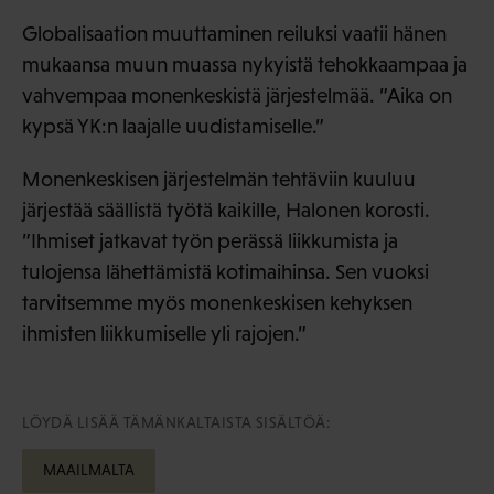
Globalisaation muuttaminen reiluksi vaatii hänen
mukaansa muun muassa nykyistä tehokkaampaa ja
vahvempaa monenkeskistä järjestelmää. ”Aika on
kypsä YK:n laajalle uudistamiselle.”
Monenkeskisen järjestelmän tehtäviin kuuluu
järjestää säällistä työtä kaikille, Halonen korosti.
”Ihmiset jatkavat työn perässä liikkumista ja
tulojensa lähettämistä kotimaihinsa. Sen vuoksi
tarvitsemme myös monenkeskisen kehyksen
ihmisten liikkumiselle yli rajojen.”
LÖYDÄ LISÄÄ TÄMÄNKALTAISTA SISÄLTÖÄ:
MAAILMALTA