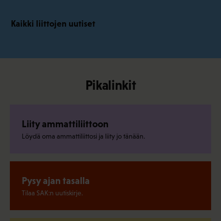
Kaikki liittojen uutiset
Pikalinkit
Liity ammattiliittoon
Löydä oma ammattiliittosi ja liity jo tänään.
Pysy ajan tasalla
Tilaa SAK:n uutiskirje.