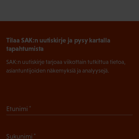
Tilaa SAK:n uutiskirje ja pysy kartalla
tapahtumista
SAK:n uutiskirje tarjoaa viikottain tutkittua tietoa,
asiantuntijoiden näkemyksiä ja analyysejä.
(
Etunimi
P
a
(
Sukunimi
k