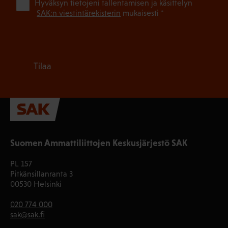
(Pa
Hyväksyn tietojeni tallentamisen ja käsittelyn
SAK:n viestintärekisterin
mukaisesti *
Tilaa
Suomen Ammattiliittojen Keskusjärjestö SAK
PL 157
Pitkänsillanranta 3
00530 Helsinki
020 774 000
sak@sak.fi