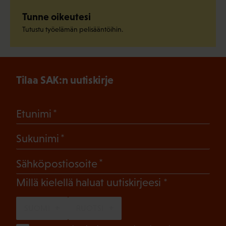
Tunne oikeutesi
Tutustu työelämän pelisääntöihin.
Tilaa SAK:n uutiskirje
(Pakollinen)
Etunimi
(Pakollinen)
Sukunimi
(Pakollinen)
Sähköpostiosoite
(Pakollinen)
Millä kielellä haluat uutiskirjeesi
SUOMI
RUOTSI