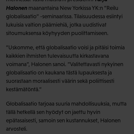
Halonen
maanantaina New Yorkissa YK:n ”Reilu
globalisaatio” -seminaarissa. Tilaisuudessa esiintyi
lukuisia valtion päämiehiä, jotka uudistivat
sitoumuksensa köyhyyden puolittamiseen.
”Uskomme, että globalisaatio voisi ja pitäisi toimia
kaikkien ihmisten tulevaisuutta kirkastavana
voimana”, Halonen sanoi. ”Valitettavasti nykyinen
globalisaatio on kaukana tästä lupauksesta ja
suorastaan moraalisesti väärin sekä poliittisesti
kestämätöntä.”
Globalisaatio tarjoaa suuria mahdollisuuksia, mutta
tällä hetkellä sen hyödyt on jaettu hyvin
epätasaisesti, samoin sen kustannukset, Halonen
arvosteli.