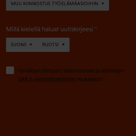
MUU KIINNOSTUS TYÖELÄMÄASIOIHIN
(
Millä kielellä haluat uutiskirjeesi
P
SUOMI
RUOTSI
a
k
o
(
Hyväksyn tietojeni tallentamisen ja käsittelyn
P
l
SAK:n viestintärekisterin
mukaisesti *
a
l
k
i
o
n
l
e
l
i
n
n