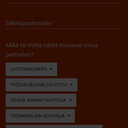
P
o
a
l
(
Sähköpostiosoite
k
l
P
o
i
a
l
Mikä tai mitkä näistä kuvaavat sinua
n
k
l
parhaiten?
e
o
i
n
l
LUOTTAMUSMIES
n
)
l
e
TYÖSUOJELUVALTUUTETTU
i
n
n
)
TÖISSÄ AMMATTILIITOSSA
e
n
TYÖNANTAJAN EDUSTAJA
)