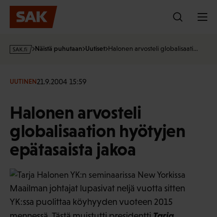
Hyppää
sisältöön
s
Näistä puhutaan
Uutiset
Halonen arvosteli globalisaati…
a
k
·
21.9.2004 15:59
UUTINEN
f
i
Halonen arvosteli
globalisaation hyötyjen
epätasaista jakoa
Maailman johtajat lupasivat neljä vuotta sitten
YK:ssa puolittaa köyhyyden vuoteen 2015
Tarja
mennessä. Tästä muistutti presidentti