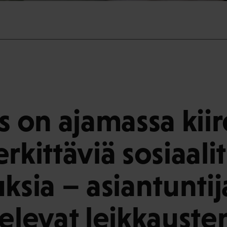
s on ajamassa kiir
erkittäviä sosiaali
ksia – asiantuntij
televat leikkauste