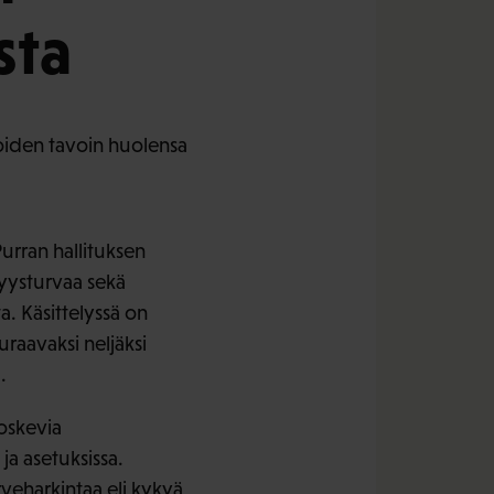
sta
joiden tavoin huolensa
urran hallituksen
myysturvaa sekä
ta. Käsittelyssä on
raavaksi neljäksi
a.
koskevia
ja asetuksissa.
rveharkintaa eli kykyä