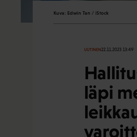
Kuva: Edwin Tan / iStock
22.11.2023 13:49
UUTINEN
Hallitu
läpi m
leikkau
varoit