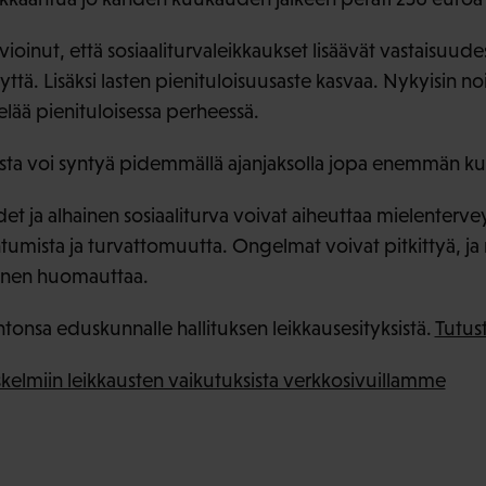
oinut, että sosiaaliturvaleikkaukset lisäävät vastaisuude
tä. Lisäksi lasten pienituloisuusaste kasvaa. Nykyisin no
 elää pienituloisessa perheessä.
sta voi syntyä pidemmällä ajanjaksolla jopa enemmän kul
t ja alhainen sosiaaliturva voivat aiheuttaa mielenterv
tumista ja turvattomuutta. Ongelmat voivat pitkittyä, ja ni
nänen huomauttaa.
tonsa eduskunnalle hallituksen leikkausesityksistä.
Tutust
skelmiin leikkausten vaikutuksista verkkosivuillamme