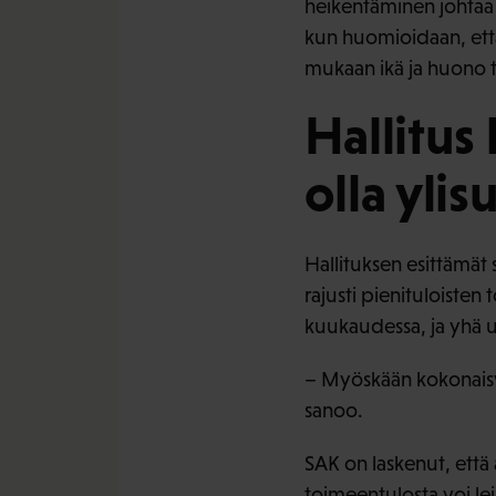
heikentäminen johtaa 
kun huomioidaan, että
mukaan ikä ja huono 
Hallitus 
olla yli
Hallituksen esittämät 
rajusti pienituloisten
kuukaudessa, ja yhä
– Myöskään kokonaisvai
sanoo.
SAK on laskenut, että
toimeentulosta voi l