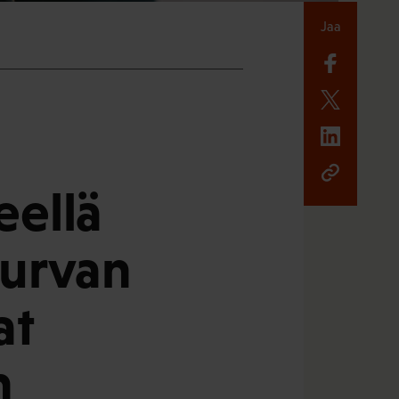
Jaa
eellä
turvan
at
n