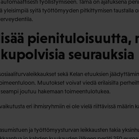
automaattisesti työllistymiseen. Tämä on ajatuksena per
 yleisimpiä syitä työttömyyden pitkittymisen taustalla 
terveydentila.
lisää pienituloisuutta, 
sukupolvisia seurauksia
sosiaaliturvaleikkaukset sekä Kelan etuuksien jäädyttämi
 toimeentuloon. Muutokset voivat viedä erilaisilta perheilt
 useampi joutuu hakemaan toimeentulotukea.
kutusta eri ihmisryhmiin ei ole vielä riittävissä määrin 
 asumistuen ja työttömyysturvan leikkausten takia yksinh
eikkaantua jo kahden kuukauden jälkeen peräti 250 euro