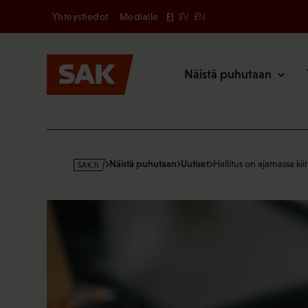
Secondary
Hyppää
Yhteystiedot
Medialle
FI
SV
EN
sisältöön
Päävalikk
Näistä puhutaan
s
Näistä puhutaan
Uutiset
Hallitus on ajamassa kii
a
k
·
f
i