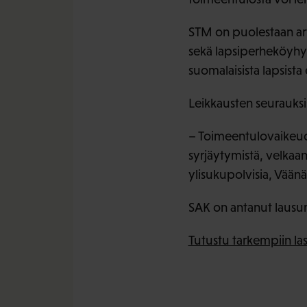
STM on puolestaan arvi
sekä lapsiperheköyhyyt
suomalaisista lapsista
Leikkausten seurauksi
– Toimeentulovaikeude
syrjäytymistä, velkaan
ylisukupolvisia, Vää
SAK on antanut lausun
Tutustu tarkempiin la