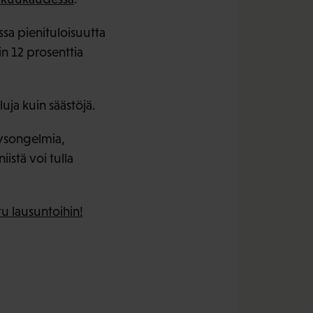
ssa pienituloisuutta
in 12 prosenttia
uja kuin säästöjä.
eysongelmia,
istä voi tulla
u lausuntoihin!