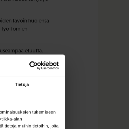
joiden tavoin huolensa
ät työttömien
ti useampaa etuutta.
oimeentulotuen
ei ole
Tietoja
 ominaisuuksien tukemiseen
aiheessa. Tämä näkyy
tiikka-alan
nisteriö (STM) teki
ietoja muihin tietoihin, joita