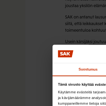
joustaa yksilön elämän
SAK on antanut lausunn
siitä, että leikkaukse
toimeentuloa kohtuut
Usein kärsijäksi joutu
Toteutuessaan leikkau
tarvetta.
Leikkaus
Suostumus
arvioitu 
Tämä sivusto käyttää eväste
Käytämme evästeitä tarjoama
Hallitus on valmistell
ja kävijämäärämme analysoim
esitysten yhteisvaikut
kumppaneillemme tietoja siitä