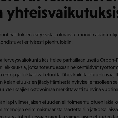
a yhteisvaikutuksi
ot hallituksen esityksistä ja ilmaissut monien asiantunti
kohdistuvat erityisesti pienituloisiin.
a terveysvaliokunta käsittelee parhaillaan useita Orpon-P
an leikkauksia, jotka toteutuessaan heikentäisivät työttö
n ehtoja ja leikkaisivat etuutta lähes kaikilta etuudensaajil
Kelan etuuksien jäädyttämisestä nykyiselle tasolleen seu
uuden saajien ostovoimaa merkittävästi tulevina vuosin
ään läpi viimesijaisen etuuden eli toimeentulotuen lakia 
smenojen enimmäismääristä säädettäisiin jatkossa laissa 
n esitys toteutuessaan rajoittaa viimesijaisen etuuden ta