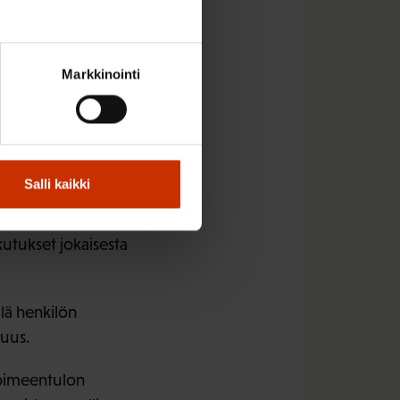
 toimitti esitykset
Markkinointi
värahan porrastusta
ten
Väänänen
sanoo.
Salli kaikki
 työllisyyden
ikutukset jokaisesta
lä henkilön
ruus.
toimeentulon