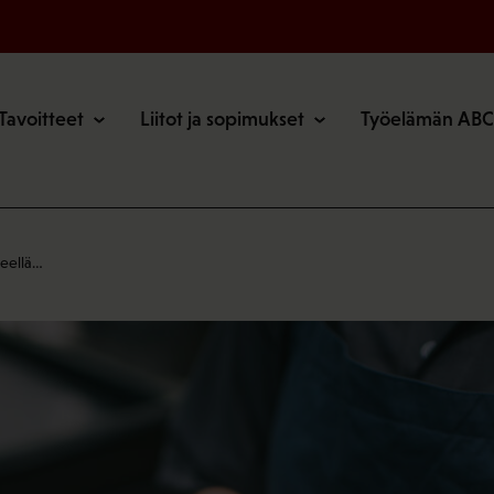
o
Tavoitteet
Liitot ja sopimukset
Työelämän ABC
reellä…