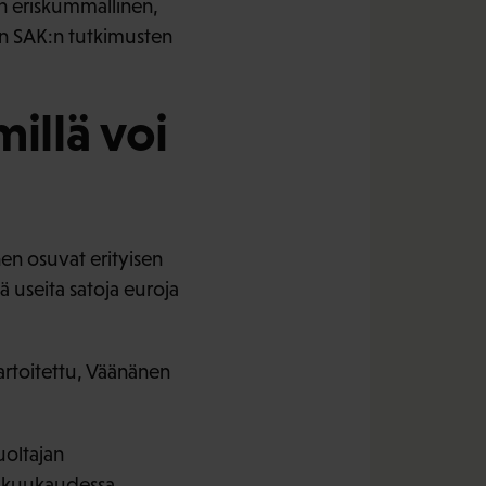
in eriskummallinen,
on SAK:n tutkimusten
millä voi
nen osuvat erityisen
ä useita satoja euroja
kartoitettu, Väänänen
uoltajan
a
kuukaudessa
.