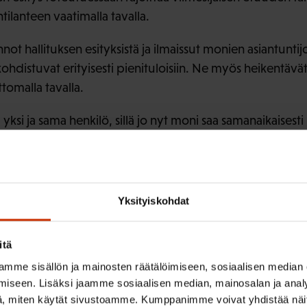
tilanteen vaatimalla tavalla.
ot hallituksen esityksistä ja ilmaissut monien asiantunti
t kohdistuvat erityisesti pienituloisiin. Ne myös heikentäv
tomalla tavalla.
u yksi ja sama henkilö, sillä jo nyt moni saa samanaikaises
kset lisäävät pienituloisuutta, lapsiperheköyhyyttä ja t
ten yhteisvaikutuksia 
Yksityiskohdat
riittävissä määrin
itä
mme sisällön ja mainosten räätälöimiseen, sosiaalisen median
ut sosiaaliturvaa koskevat leikkausesitykset useassa eri v
iseen. Lisäksi jaamme sosiaalisen median, mainosalan ja analy
usten arviointien puutteellisuutena. Sosiaali- ja terveysmi
, miten käytät sivustoamme. Kumppanimme voivat yhdistää näitä t