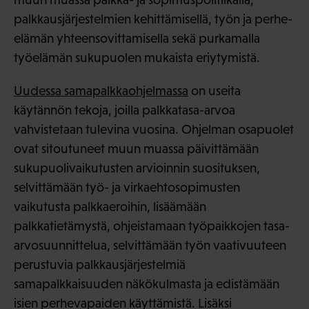
palkkausjärjestelmien kehittämisellä, työn ja perhe-
elämän yhteensovittamisella sekä purkamalla
työelämän sukupuolen mukaista eriytymistä.
Uudessa samapalkkaohjelmassa
on useita
käytännön tekoja, joilla palkkatasa-arvoa
vahvistetaan tulevina vuosina. Ohjelman osapuolet
ovat sitoutuneet muun muassa päivittämään
sukupuolivaikutusten arvioinnin suosituksen,
selvittämään työ- ja virkaehtosopimusten
vaikutusta palkkaeroihin, lisäämään
palkkatietämystä, ohjeistamaan työpaikkojen tasa-
arvosuunnittelua, selvittämään työn vaativuuteen
perustuvia palkkausjärjestelmiä
samapalkkaisuuden näkökulmasta ja edistämään
isien perhevapaiden käyttämistä. Lisäksi