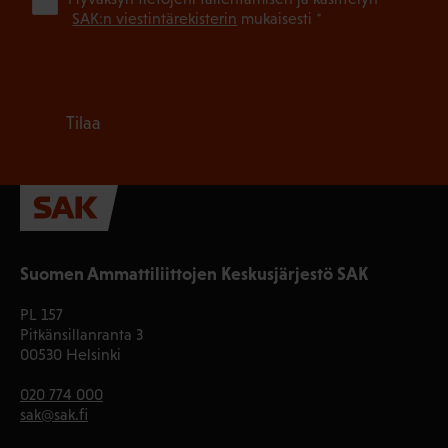
(Pa
SAK:n viestintärekisterin
mukaisesti *
Tilaa
Suomen Ammattiliittojen Keskusjärjestö SAK
PL 157
Pitkänsillanranta 3
00530 Helsinki
020 774 000
sak@sak.fi