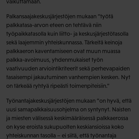
vaikuttamaan.
Palkansaajakeskusjärjestöjen mukaan ”työtä
palkkatasa-arvon eteen on tehtävä niin
työpaikkatasolla kuin liitto- ja keskusjärjestötasolla
sekä laajemmin yhteiskunnassa. Tärkeitä keinoja
palkkaeron kaventamiseen ovat muun muassa
palkka-avoimuus, yhdenmukaiset työn
vaativuuden arviointikriteerit sekä perhevapaiden
tasaisempi jakautuminen vanhempien kesken. Nyt
on tärkeää ryhtyä ripeästi toimenpiteisiin.”
Työnantajakeskusjärjestöjen mukaan ”on hyvä, että
uusi samapalkkaisuusohjelma on syntynyt. Naisten
ja miesten välisessä keskimääräisessä palkkaerossa
on kyse eroista sukupuolten keskiansioissa koko
yhteiskunnan tasolla – ei siitä, että työnantaja