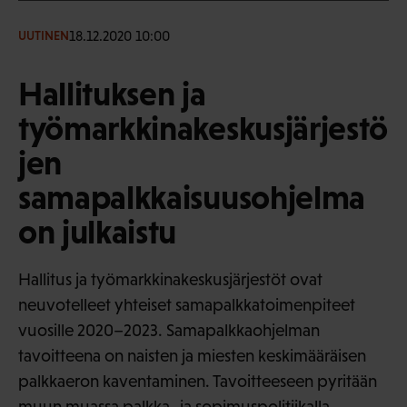
18.12.2020 10:00
UUTINEN
Hallituksen ja
työmarkkinakeskusjärjestö
jen
samapalkkaisuusohjelma
on julkaistu
Hallitus ja työmarkkinakeskusjärjestöt ovat
neuvotelleet yhteiset samapalkkatoimenpiteet
vuosille 2020–2023. Samapalkkaohjelman
tavoitteena on naisten ja miesten keskimääräisen
palkkaeron kaventaminen. Tavoitteeseen pyritään
muun muassa palkka- ja sopimuspolitiikalla,