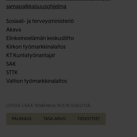
samapalkkaisuusohjelma
Sosiaali- ja terveysministeriö
Akava
Elinkeinoelämän keskusliitto
Kirkon työmarkkinalaitos
KT Kuntatyönantajat
SAK
STTK
Valtion työmarkkinalaitos
LÖYDÄ LISÄÄ TÄMÄNKALTAISTA SISÄLTÖÄ:
PALKKAUS
TASA-ARVO
TIEDOTTEET