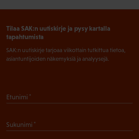
Tilaa SAK:n uutiskirje ja pysy kartalla
tapahtumista
SAK:n uutiskirje tarjoaa viikottain tutkittua tietoa,
asiantuntijoiden näkemyksiä ja analyysejä.
(
Etunimi
P
a
(
Sukunimi
k
P
o