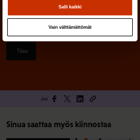
n
Salli kaikki
)
Vain välttämättömät
Tilaa
Jaa
Sinua saattaa myös kiinnostaa