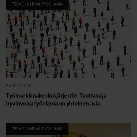
TERVE JA HYVÄ TYÖELÄMÄ
2.6.2026 11:00
Työmarkkinakeskusjärjestöt: Tuottava ja
hyvinvoiva työelämä on yhteinen asia
TERVE JA HYVÄ TYÖELÄMÄ