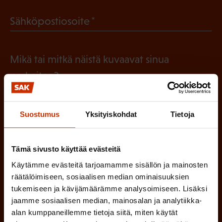
a
l
(
Sähköpostiosoite
k
l
P
o
i
a
l
Mikä tai mitkä näistä kuvaavat sinua
n
k
l
parhaiten?
e
o
i
n
l
LUOTTAMUSMIES
n
)
Suostumus
Yksityiskohdat
Tietoja
l
e
TYÖSUOJELUVALTUUTETTU
i
n
n
Tämä sivusto käyttää evästeitä
)
TÖISSÄ AMMATTILIITOSSA
Käytämme evästeitä tarjoamamme sisällön ja mainosten
e
räätälöimiseen, sosiaalisen median ominaisuuksien
n
TYÖNANTAJAN EDUSTAJA
tukemiseen ja kävijämäärämme analysoimiseen. Lisäksi
)
jaamme sosiaalisen median, mainosalan ja analytiikka-
MUU KIINNOSTUS TYÖELÄMÄASIOIHIN
alan kumppaneillemme tietoja siitä, miten käytät