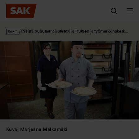
Hyppää
sisältöön
s
Näistä puhutaan
Uutiset
Hallituksen ja työmarkkinakesk…
a
k
·
f
i
Kuva: Marjaana Malkamäki