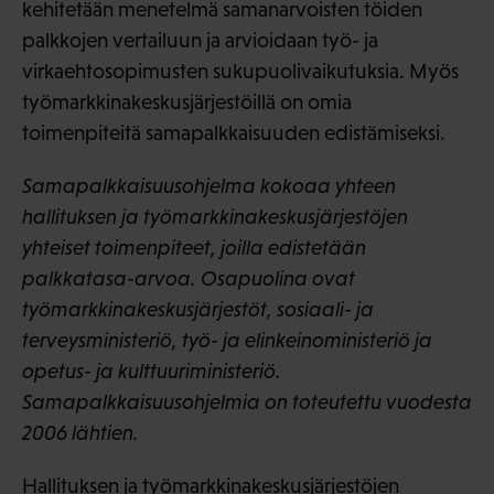
kehitetään menetelmä samanarvoisten töiden
palkkojen vertailuun ja arvioidaan työ- ja
virkaehtosopimusten sukupuolivaikutuksia. Myös
työmarkkinakeskusjärjestöillä on omia
toimenpiteitä samapalkkaisuuden edistämiseksi.
Samapalkkaisuusohjelma kokoaa yhteen
hallituksen ja työmarkkinakeskusjärjestöjen
yhteiset toimenpiteet, joilla edistetään
palkkatasa-arvoa. Osapuolina ovat
työmarkkinakeskusjärjestöt, sosiaali- ja
terveysministeriö, työ- ja elinkeinoministeriö ja
opetus- ja kulttuuriministeriö.
Samapalkkaisuusohjelmia on toteutettu vuodesta
2006 lähtien.
Hallituksen ja työmarkkinakeskusjärjestöjen