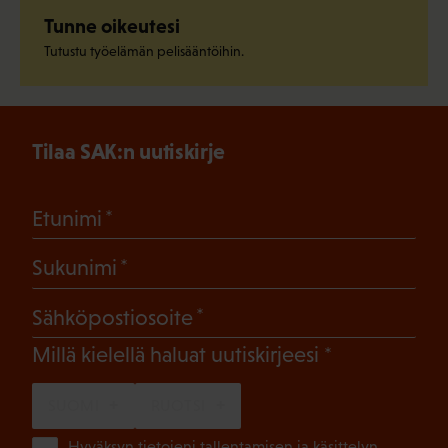
Tunne oikeutesi
Tutustu työelämän pelisääntöihin.
Tilaa SAK:n uutiskirje
(Pakollinen)
Etunimi
(Pakollinen)
Sukunimi
(Pakollinen)
Sähköpostiosoite
(Pakollinen)
Millä kielellä haluat uutiskirjeesi
SUOMI
RUOTSI
Hyväksyn tietojeni tallentamisen ja käsittelyn