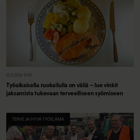
22.5.2026 9:00
Työaikaisella ruokailulla on väliä – lue vinkit
jaksamista tukevaan terveelliseen syömiseen
TERVE JA HYVÄ TYÖELÄMÄ