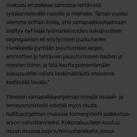
maksaisi eri palkkaa samoissa tehtävissä
työskentelevälle naiselle ja miehelle. Tämän vuoksi
olemme erittäin iloisia, että samapalkkaohjelmaan
sisältyy nyt laaja työmarkkinoiden sukupuolisen
segregaation eli eriytymisen purkuhanke.
Hankkeella pyritään puuttumaan alojen,
ammattien ja tehtävien jakautumiseen naisten ja
miesten töihin, ja tätä kautta pienentämään
sukupuolten välistä keskimääräistä ansioeroa
kestävällä tavalla.”
Yhteisen samapalkkaohjelman rinnalla sosiaali- ja
terveysministeriö edistää myös muita
hallitusohjelman mukaisia toimenpiteitä palkkatasa-
arvon vahvistamiseksi. Kokonaisuuteen kuuluu
muun muassa isoja tutkimushankkeita, joissa