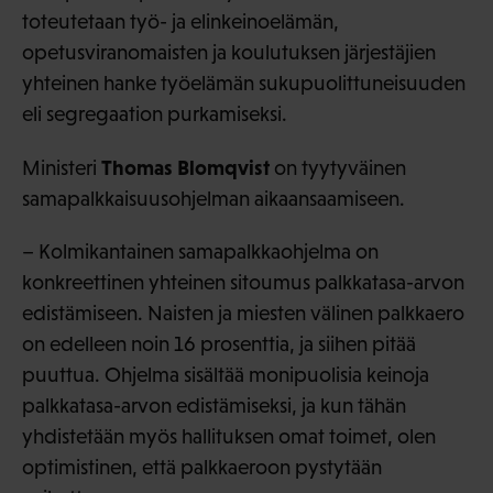
toteutetaan työ- ja elinkeinoelämän,
opetusviranomaisten ja koulutuksen järjestäjien
yhteinen hanke työelämän sukupuolittuneisuuden
eli segregaation purkamiseksi.
Thomas Blomqvist
Ministeri
on tyytyväinen
samapalkkaisuusohjelman aikaansaamiseen.
– Kolmikantainen samapalkkaohjelma on
konkreettinen yhteinen sitoumus palkkatasa-arvon
edistämiseen. Naisten ja miesten välinen palkkaero
on edelleen noin 16 prosenttia, ja siihen pitää
puuttua. Ohjelma sisältää monipuolisia keinoja
palkkatasa-arvon edistämiseksi, ja kun tähän
yhdistetään myös hallituksen omat toimet, olen
optimistinen, että palkkaeroon pystytään