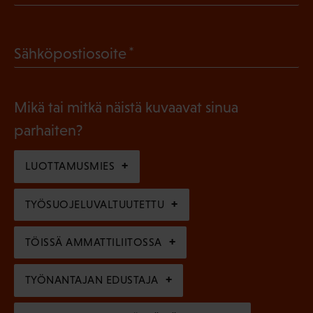
P
o
a
l
(
Sähköpostiosoite
k
l
P
o
i
a
l
Mikä tai mitkä näistä kuvaavat sinua
n
k
l
parhaiten?
e
o
i
n
l
LUOTTAMUSMIES
n
)
l
e
TYÖSUOJELUVALTUUTETTU
i
n
n
)
TÖISSÄ AMMATTILIITOSSA
e
n
TYÖNANTAJAN EDUSTAJA
)