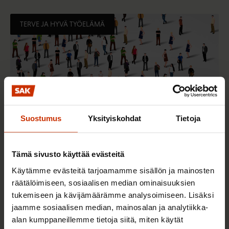
TERVE JA HYVÄ TYÖELÄMÄ
Suostumus
Yksityiskohdat
Tietoja
Tämä sivusto käyttää evästeitä
2.6.2026 11:00
Käytämme evästeitä tarjoamamme sisällön ja mainosten
Työmarkkinakeskusjärjestöt: Tuottava ja
räätälöimiseen, sosiaalisen median ominaisuuksien
hyvinvoiva työelämä on yhteinen asia
tukemiseen ja kävijämäärämme analysoimiseen. Lisäksi
jaamme sosiaalisen median, mainosalan ja analytiikka-
alan kumppaneillemme tietoja siitä, miten käytät