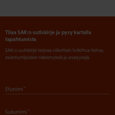
Tilaa SAK:n uutiskirje ja pysy kartalla
tapahtumista
SAK:n uutiskirje tarjoaa viikottain tutkittua tietoa,
asiantuntijoiden näkemyksiä ja analyysejä.
(
Etunimi
P
a
(
Sukunimi
k