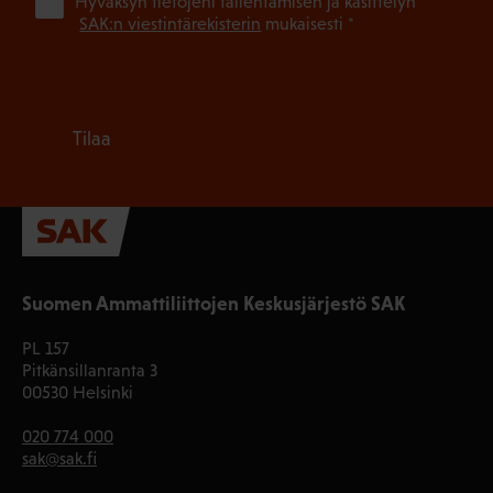
(Pa
Hyväksyn tietojeni tallentamisen ja käsittelyn
SAK:n viestintärekisterin
mukaisesti *
Tilaa
Suomen Ammattiliittojen Keskusjärjestö SAK
PL 157
Pitkänsillanranta 3
00530 Helsinki
020 774 000
sak@sak.fi