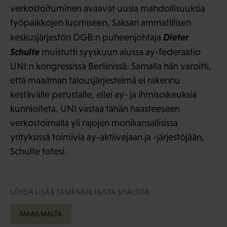
verkostoituminen avaavat uusia mahdollisuuksia
työpaikkojen luomiseen, Saksan ammatillisen
Dieter
keskusjärjestön DGB:n puheenjohtaja
Schulte
muistutti syyskuun alussa ay-federaatio
UNI:n kongressissa Berliinissä. Samalla hän varoitti,
että maailman talousjärjestelmä ei rakennu
kestävälle perustalle, ellei ay- ja ihmisoikeuksia
kunnioiteta. UNI vastaa tähän haasteeseen
verkostoimalla yli rajojen monikansallisissa
yrityksissä toimivia ay-aktiivejaan ja -järjestöjään,
Schulte totesi.
LÖYDÄ LISÄÄ TÄMÄNKALTAISTA SISÄLTÖÄ:
MAAILMALTA