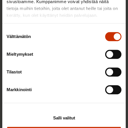
sivustoamme. Kumppanimme voivat yhdistää näitä
TERVE JA HYVÄ TYÖELÄMÄ
tietoja muihin tietoihin, joita olet antanut heille tai joita on
kerätty, kun olet käyttänyt heidän palvelujaan.
Suostumuksen
Välttämätön
valinta
Mieltymykset
Tilastot
22.5.2026 9:00
Työaikaisella ruokailulla on väliä – lue vinkit
Markkinointi
jaksamista tukevaan terveelliseen syömiseen
Salli valitut
TERVE JA HYVÄ TYÖELÄMÄ