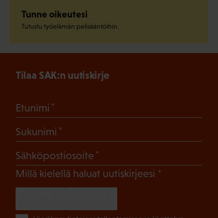
Tunne oikeutesi
Tutustu työelämän pelisääntöihin.
Tilaa SAK:n uutiskirje
(Pakollinen)
Etunimi
(Pakollinen)
Sukunimi
(Pakollinen)
Sähköpostiosoite
(Pakollinen)
Millä kielellä haluat uutiskirjeesi
SUOMI
RUOTSI