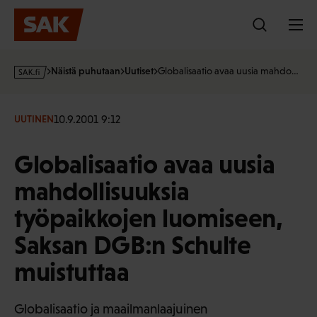
Hyppää
sisältöön
s
Näistä puhutaan
Uutiset
Globalisaatio avaa uusia mahdo…
a
k
·
10.9.2001 9:12
UUTINEN
f
i
Globalisaatio avaa uusia
mahdollisuuksia
työpaikkojen luomiseen,
Saksan DGB:n Schulte
muistuttaa
Globalisaatio ja maailmanlaajuinen