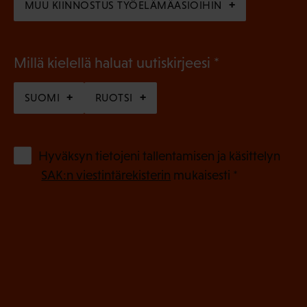
MUU KIINNOSTUS TYÖELÄMÄASIOIHIN
(
Millä kielellä haluat uutiskirjeesi
P
SUOMI
RUOTSI
a
k
o
(
Hyväksyn tietojeni tallentamisen ja käsittelyn
P
l
SAK:n viestintärekisterin
mukaisesti *
a
l
k
i
o
n
l
e
l
i
n
n