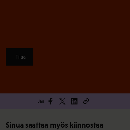
)
e
n
)
Tilaa
Jaa
Sinua saattaa myös kiinnostaa