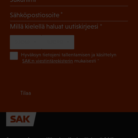
(Pakollinen)
Sähköpostiosoite
(Pakollinen)
Millä kielellä haluat uutiskirjeesi
SUOMI
RUOTSI
(Pa
Hyväksyn tietojeni tallentamisen ja käsittelyn
SAK:n viestintärekisterin
mukaisesti *
Tilaa