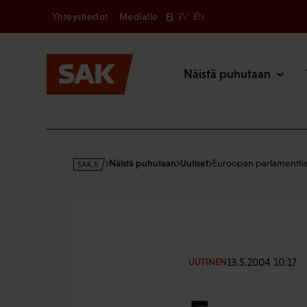
Secondary
Hyppää
Yhteystiedot
Medialle
FI
SV
EN
sisältöön
Päävalikk
Näistä puhutaan
s
Näistä puhutaan
Uutiset
Euroopan parlamentti
a
k
·
f
i
13.5.2004 10:17
UUTINEN