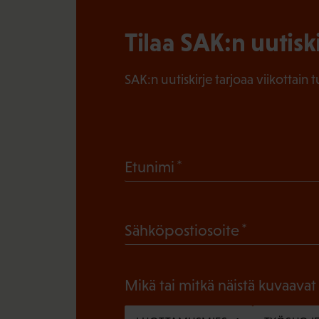
Tilaa SAK:n uutisk
SAK:n uutiskirje tarjoaa viikottain 
(
Etunimi
P
a
(
Sähköpostiosoite
k
P
o
a
l
Mikä tai mitkä näistä kuvaavat
k
l