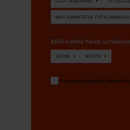
o
LUOTTAMUSMIES
TYÖSUOJE
i
l
n
MUU KIINNOSTUS TYÖELÄMÄASIO
l
e
i
n
n
Millä kielellä haluat uutiskirjee
)
e
SUOMI
RUOTSI
n
)
Hyväksyn tietojeni tallentamis