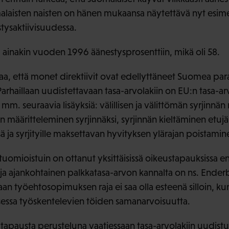
alaisten naisten on hänen mukaansa näytettävä nyt esime
stysaktiivisuudessa.
ä ainakin vuoden 1996 äänestysprosenttiin, mikä oli 58.
taa, että monet direktiivit ovat edellyttäneet Suomea pa
arhaillaan uudistettavaan tasa-arvolakiin on EU:n tasa-ar
m. seuraavia lisäyksiä: välillisen ja välittömän syrjinnän 
 määritteleminen syrjinnäksi, syrjinnän kieltäminen etujä
ä ja syrjityille maksettavan hyvityksen ylärajan poistamin
uomioistuin on ottanut yksittäisissä oikeustapauksissa 
ä ja ajankohtainen palkkatasa-arvon kannalta on ns. Ende
 työehtosopimuksen raja ei saa olla esteenä silloin, ku
essa työskentelevien töiden samanarvoisuutta.
 tapausta perusteluna vaatiessaan tasa-arvolakiin uudist