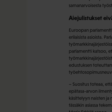
samanarvoisesta työst
Aiejulistukset eivä
Euroopan parlamentti 
erilaisista asioista. 
työmarkkinajärjestöis
parlamentti katsoo, et
työmarkkinajärjestöist
edustuksen toteuttami
työehtosopimusneuvotte
– Suositus toteaa, ett
epätasa-arvon ilmenty
käsittelyyn naisten j
tässäkin asiassa tekem