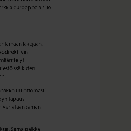
rkkiä eurooppalaisille
rantamaan lakejaan,
vodirektiivin
määrittelyt,
rjestöissä kuten
en.
ennakkoluulottomasti
rbyn tapaus.
n verrataan saman
uksia. Sama palkka