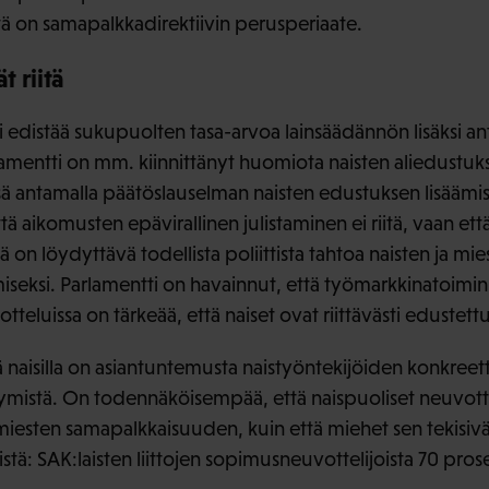
ä on samapalkkadirektiivin perusperiaate.
t riitä
edistää sukupuolten tasa-arvoa lainsäädännön lisäksi ant
Parlamentti on mm. kiinnittänyt huomiota naisten aliedustu
sä antamalla päätöslauselman naisten edustuksen lisäämis
tä aikomusten epävirallinen julistaminen ei riitä, vaan ett
ä on löydyttävä todellista poliittista tahtoa naisten ja mi
seksi. Parlamentti on havainnut, että työmarkkinatoimin
luissa on tärkeää, että naiset ovat riittävästi edustettu
ä naisilla on asiantuntemusta naistyöntekijöiden konkreetti
mistä. On todennäköisempää, että naispuoliset neuvottel
a miesten samapalkkaisuuden, kuin että miehet sen tekisiv
istä: SAK:laisten liittojen sopimusneuvottelijoista 70 pros