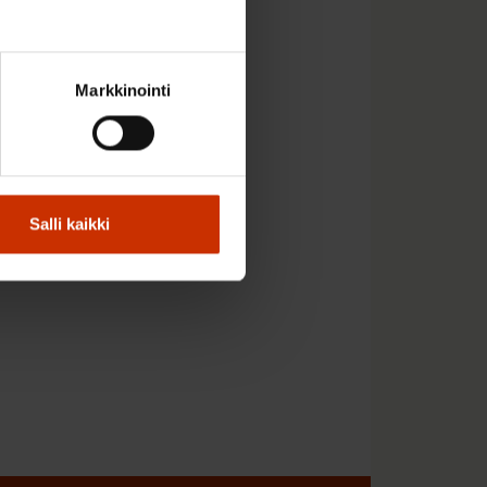
ta noudattamaan ja
Markkinointi
kuhiljaa paranee. EU:n
ämänlaadun
 tasa-arvo on otettava
Salli kaikki
avasti, Marja Erkkilä