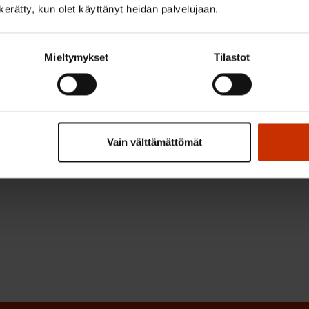
n kerätty, kun olet käyttänyt heidän palvelujaan.
a muodolliseksi, mutta jota aikaa myöten on pakko ruve
antamaan, Marja Erkkilä sanoo.
Mieltymykset
Tilastot
uusien jäsenmaidenkin naisten tasa-arvo työelämässä pik
lintasokuilu kapenee, mikä auttaa erityisesti naisten el
 ollut merkittävä vaikutus kansallisella tasolla siinä, että
Vain välttämättömät
än alueilla ja että sen edistämiseen on suhtauduttava vak