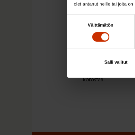
olet antanut heille tai joita o
saatetaan aluksi koke
kokemusten myötä par
Suostumuksen
Välttämätön
valinta
Hän uskoo, että näin 
laajentumisen myötä e
parantamista.
– EU:lla on YK:n ohella
Salli valitut
huomioon kaikilla eläm
korostaa.