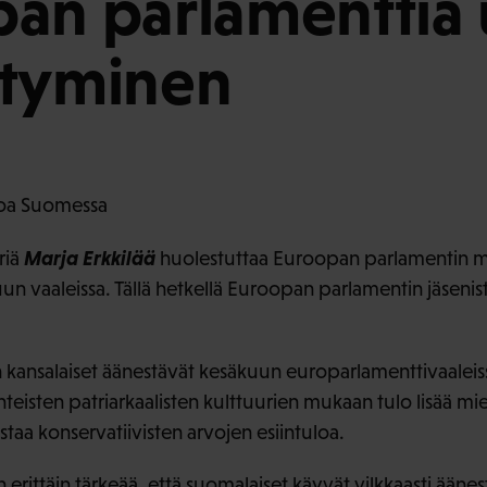
an parlamenttia
styminen
voa Suomessa
Marja Erkkilää
riä
huolestuttaa Euroopan parlamentin m
n vaaleissa. Tällä hetkellä Euroopan parlamentin jäsenis
kansalaiset äänestävät kesäkuun europarlamenttivaaleiss
inteisten patriarkaalisten kulttuurien mukaan tulo lisää mi
staa konservatiivisten arvojen esiintuloa.
n erittäin tärkeää, että suomalaiset käyvät vilkkaasti ään