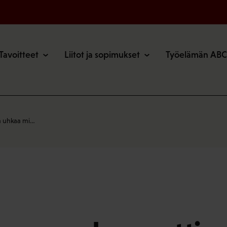
o
Tavoitteet
Liitot ja sopimukset
Työelämän ABC
a uhkaa mi…