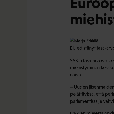
Euroop
miehi
EU edistänyt tasa-ar
SAK:n tasa-arvosihtee
miehistyminen kesäkuu
naisia.
– Uusien jäsenmaiden 
pelättävissä, että per
parlamentissa ja vahvi
Erkkilän mielestä onki