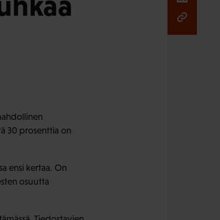
 uhkaa
ahdollinen
tä 30 prosenttia on
a ensi kertaa. On
esten osuutta
estämässä. Tiedostavien