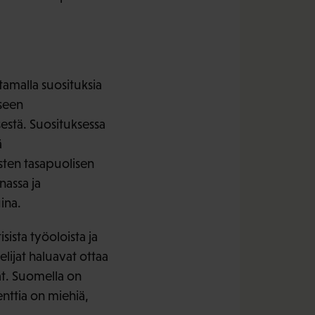
amalla suosituksia
kseen
estä. Suosituksessa
ä
esten tasapuolisen
nassa ja
ina.
sista työoloista ja
ijat haluavat ottaa
ät. Suomella on
enttia on miehiä,