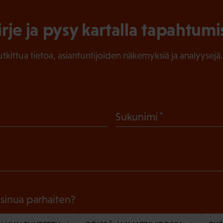
irje ja pysy kartalla tapahtumi
tutkittua tietoa, asiantuntijoiden näkemyksiä ja analyysejä.
(
Sukunimi
P
a
k
o
l
 sinua parhaiten?
l