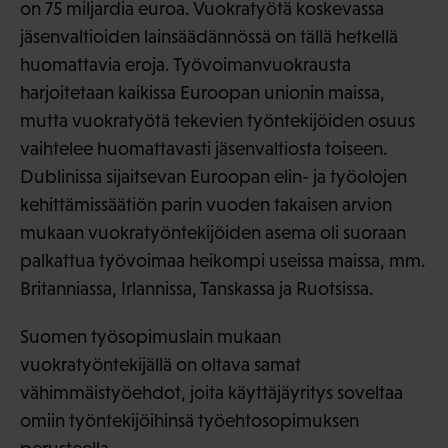
on 75 miljardia euroa. Vuokratyötä koskevassa
jäsenvaltioiden lainsäädännössä on tällä hetkellä
huomattavia eroja. Työvoimanvuokrausta
harjoitetaan kaikissa Euroopan unionin maissa,
mutta vuokratyötä tekevien työntekijöiden osuus
vaihtelee huomattavasti jäsenvaltiosta toiseen.
Dublinissa sijaitsevan Euroopan elin- ja työolojen
kehittämissäätiön parin vuoden takaisen arvion
mukaan vuokratyöntekijöiden asema oli suoraan
palkattua työvoimaa heikompi useissa maissa, mm.
Britanniassa, Irlannissa, Tanskassa ja Ruotsissa.
Suomen työsopimuslain mukaan
vuokratyöntekijällä on oltava samat
vähimmäistyöehdot, joita käyttäjäyritys soveltaa
omiin työntekijöihinsä työehtosopimuksen