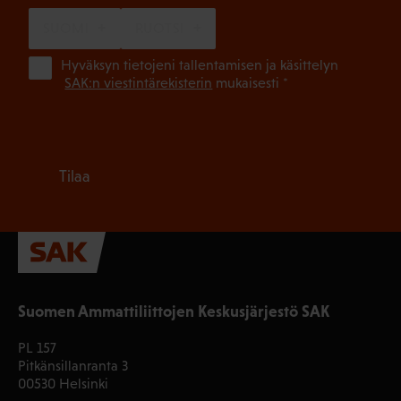
SUOMI
RUOTSI
(Pa
Hyväksyn tietojeni tallentamisen ja käsittelyn
SAK:n viestintärekisterin
mukaisesti *
Tilaa
Suomen Ammattiliittojen Keskusjärjestö SAK
PL 157
Pitkänsillanranta 3
00530 Helsinki