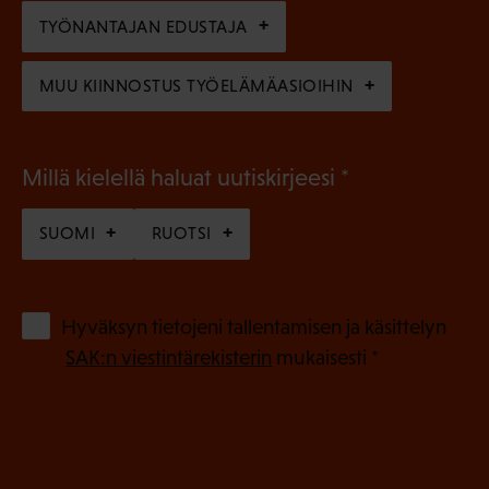
n
TYÖNANTAJAN EDUSTAJA
)
MUU KIINNOSTUS TYÖELÄMÄASIOIHIN
(
Millä kielellä haluat uutiskirjeesi
P
SUOMI
RUOTSI
a
k
o
(
Hyväksyn tietojeni tallentamisen ja käsittelyn
P
l
SAK:n viestintärekisterin
mukaisesti *
a
l
k
i
o
n
l