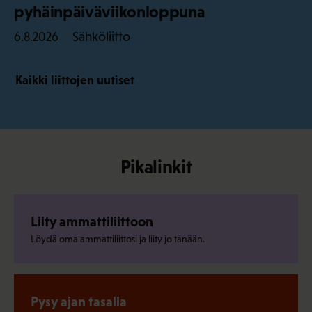
pyhäinpäiväviikonloppuna
Sähköliitto
6.8.2026
Kaikki liittojen uutiset
Pikalinkit
Liity ammattiliittoon
Löydä oma ammattiliittosi ja liity jo tänään.
Pysy ajan tasalla