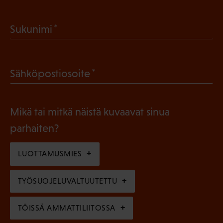
a
(
Sukunimi
k
P
o
a
l
(
Sähköpostiosoite
k
l
P
o
i
a
l
Mikä tai mitkä näistä kuvaavat sinua
n
k
l
parhaiten?
e
o
i
n
l
LUOTTAMUSMIES
n
)
l
e
TYÖSUOJELUVALTUUTETTU
i
n
n
)
TÖISSÄ AMMATTILIITOSSA
e