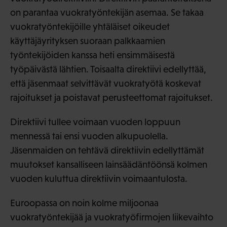
on parantaa vuokratyöntekijän asemaa. Se takaa
vuokratyöntekijöille yhtäläiset oikeudet
käyttäjäyrityksen suoraan palkkaamien
työntekijöiden kanssa heti ensimmäisestä
työpäivästä lähtien. Toisaalta direktiivi edellyttää,
että jäsenmaat selvittävät vuokratyötä koskevat
rajoitukset ja poistavat perusteettomat rajoitukset.
Direktiivi tullee voimaan vuoden loppuun
mennessä tai ensi vuoden alkupuolella.
Jäsenmaiden on tehtävä direktiivin edellyttämät
muutokset kansalliseen lainsäädäntöönsä kolmen
vuoden kuluttua direktiivin voimaantulosta.
Euroopassa on noin kolme miljoonaa
vuokratyöntekijää ja vuokratyöfirmojen liikevaihto