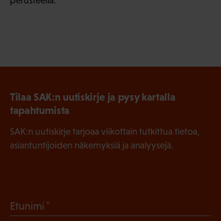
perusteella.
Tilaa SAK:n uutiskirje ja pysy kartalla
tapahtumista
SAK:n uutiskirje tarjoaa viikottain tutkittua tietoa,
asiantuntijoiden näkemyksiä ja analyysejä.
(
Etunimi
P