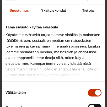
Suostumus
Yksityiskohdat
Tietoja
Sinua saattaa myös kiinnostaa
Tämä sivusto käyttää evästeitä
TERVE JA HYVÄ TYÖELÄMÄ
Käytämme evästeitä tarjoamamme sisällön ja mainosten
räätälöimiseen, sosiaalisen median ominaisuuksien
tukemiseen ja kävijämäärämme analysoimiseen. Lisäksi
jaamme sosiaalisen median, mainosalan ja analytiikka-
alan kumppaneillemme tietoja siitä, miten käytät
sivustoamme. Kumppanimme voivat yhdistää näitä
tietoja muihin tietoihin, joita olet antanut heille tai joita on
kerätty, kun olet käyttänyt heidän palvelujaan.
Suostumuksen
2.6.2026 11:00
Välttämätön
valinta
Työmarkkinakeskusjärjestöt: Tuottava ja
hyvinvoiva työelämä on yhteinen asia