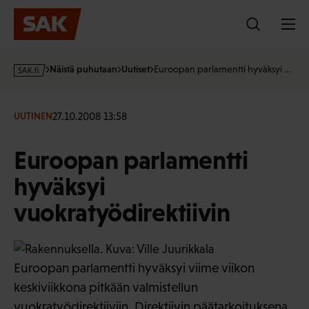
Hyppää
sisältöön
s
Näistä puhutaan
Uutiset
Euroopan parlamentti hyväksyi …
a
k
·
27.10.2008 13:58
UUTINEN
f
i
Euroopan parlamentti
hyväksyi
vuokratyödirektiivin
Euroopan parlamentti hyväksyi viime viikon
keskiviikkona pitkään valmistellun
vuokratyödirektiiviin. Direktiivin päätarkoituksena