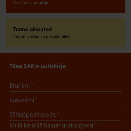
Tilaa SAK:n uutiskirje.
Tunne oikeutesi
Tutustu työelämän pelisääntöihin.
Tilaa SAK:n uutiskirje
(Pakollinen)
Etunimi
(Pakollinen)
Sukunimi
(Pakollinen)
Sähköpostiosoite
(Pakollinen)
Millä kielellä haluat uutiskirjeesi