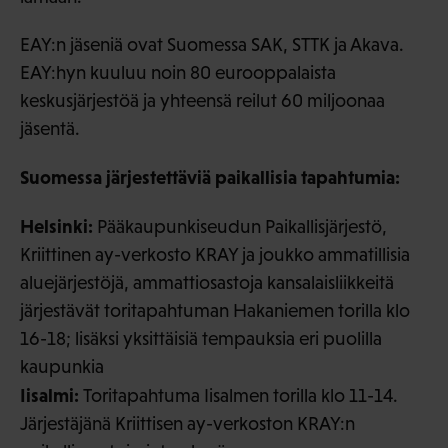
EAY:n jäseniä ovat Suomessa SAK, STTK ja Akava.
EAY:hyn kuuluu noin 80 eurooppalaista
keskusjärjestöä ja yhteensä reilut 60 miljoonaa
jäsentä.
Suomessa järjestettäviä paikallisia tapahtumia:
Helsinki:
Pääkaupunkiseudun Paikallisjärjestö,
Kriittinen ay-verkosto KRAY ja joukko ammatillisia
aluejärjestöjä, ammattiosastoja kansalaisliikkeitä
järjestävät toritapahtuman Hakaniemen torilla klo
16-18; lisäksi yksittäisiä tempauksia eri puolilla
kaupunkia
Iisalmi:
Toritapahtuma Iisalmen torilla klo 11-14.
Järjestäjänä Kriittisen ay-verkoston KRAY:n