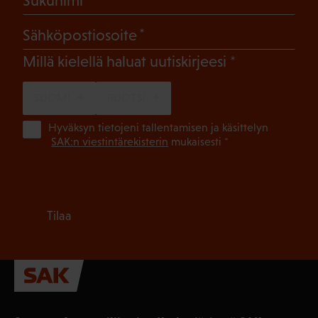
Sukunimi
(Pakollinen)
Sähköpostiosoite
(Pakollinen)
Millä kielellä haluat uutiskirjeesi
SUOMI
RUOTSI
(Pa
Hyväksyn tietojeni tallentamisen ja käsittelyn
SAK:n viestintärekisterin
mukaisesti *
Tilaa