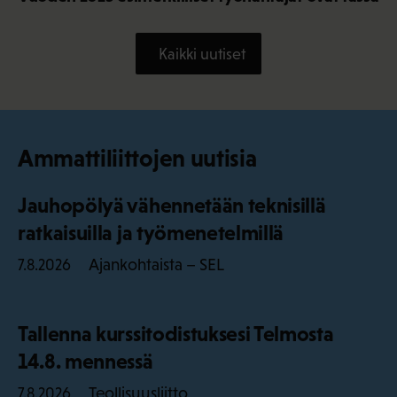
Kaikki uutiset
Ammattiliittojen uutisia
Jauhopölyä vähennetään teknisillä
ratkaisuilla ja työmenetelmillä
Ajankohtaista – SEL
7.8.2026
Tallenna kurssitodistuksesi Telmosta
14.8. mennessä
Teollisuusliitto
7.8.2026