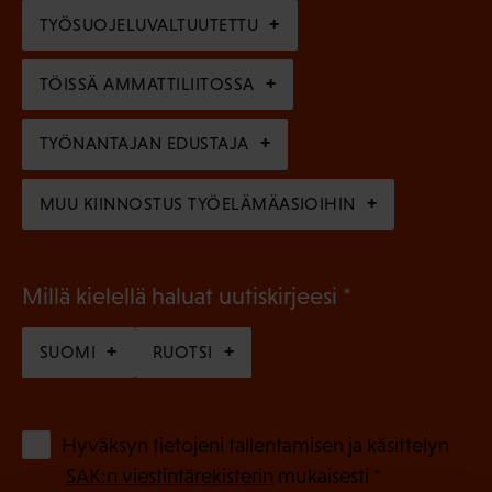
l
e
TYÖSUOJELUVALTUUTETTU
i
n
n
)
TÖISSÄ AMMATTILIITOSSA
e
n
TYÖNANTAJAN EDUSTAJA
)
MUU KIINNOSTUS TYÖELÄMÄASIOIHIN
(
Millä kielellä haluat uutiskirjeesi
P
SUOMI
RUOTSI
a
k
o
(
Hyväksyn tietojeni tallentamisen ja käsittelyn
P
l
SAK:n viestintärekisterin
mukaisesti *