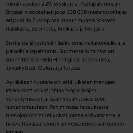
toimintapäivänä 29. syyskuuta. Päätapahtumaan
Brysseliin odotetaan jopa 100 000 mielenosoittajaa
eri puolilta Eurooppaa, muun muassa Saksasta,
Ranskasta, Suomesta, Kreikasta ja Norjasta.
Eri maissa järjestetään lisäksi omia valtakunnallisia ja
paikallisia tapahtumia. Suomessa toimintaa on
suunnitteilla ainakin Helsingissä, Joensuussa,
Jyväskylässä, Oulussa ja Turussa.
Ay-liikkeen huolena on, että julkisten menojen
leikkaukset voivat johtaa työpaikkojen
vähentymiseen ja lisääntyvään sosiaaliseen
turvattomuuteen. Pahimmassa tapauksessa
menojen karsimiset voivat johtaa epävarmassa ja
haavoittuvassa taloustilanteessa Euroopan uuteen
lamaan.