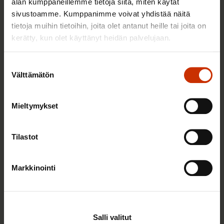
alan kumppaneillemme tietoja siitä, miten käytät
sivustoamme. Kumppanimme voivat yhdistää näitä
tietoja muihin tietoihin, joita olet antanut heille tai joita on
TERVE JA HYVÄ TYÖELÄMÄ
kerätty, kun olet käyttänyt heidän palvelujaan.
Suostumuksen
Välttämätön
valinta
Mieltymykset
Tilastot
22.5.2026 9:00
Markkinointi
Työaikaisella ruokailulla on väliä – lue vinkit
jaksamista tukevaan terveelliseen syömiseen
Salli valitut