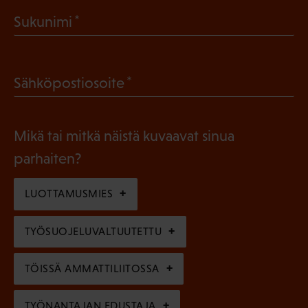
a
(
Sukunimi
k
P
o
a
l
(
Sähköpostiosoite
k
l
P
o
i
a
l
Mikä tai mitkä näistä kuvaavat sinua
n
k
l
parhaiten?
e
o
i
n
l
LUOTTAMUSMIES
n
)
l
e
TYÖSUOJELUVALTUUTETTU
i
n
n
)
TÖISSÄ AMMATTILIITOSSA
e
n
TYÖNANTAJAN EDUSTAJA