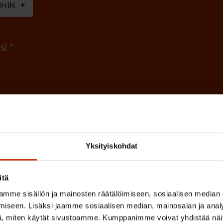
IHIN
e
n
(
si
)
P
a
k
o
(
en ja käsittelyn
SAK:n viestintärekisterin
mukaisesti *
P
l
a
l
Yksityiskohdat
k
i
o
n
itä
l
e
l
mme sisällön ja mainosten räätälöimiseen, sosiaalisen median
iseen. Lisäksi jaamme sosiaalisen median, mainosalan ja analy
i
n
, miten käytät sivustoamme. Kumppanimme voivat yhdistää näitä t
n