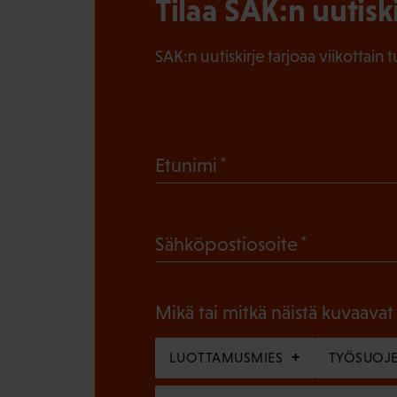
Tilaa SAK:n uutisk
SAK:n uutiskirje tarjoaa viikottain 
(
Etunimi
P
a
(
Sähköpostiosoite
k
P
o
a
l
Mikä tai mitkä näistä kuvaavat
k
l
o
LUOTTAMUSMIES
TYÖSUOJE
i
l
n