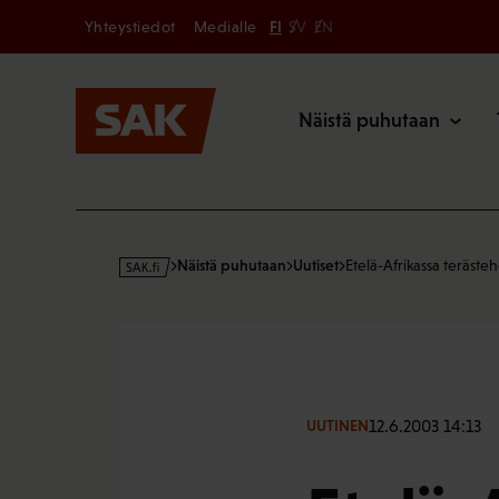
Secondary
Hyppää
Yhteystiedot
Medialle
FI
SV
EN
sisältöön
Päävalikk
Näistä puhutaan
s
Näistä puhutaan
Uutiset
Etelä-Afrikassa teräste
a
k
·
f
i
12.6.2003 14:13
UUTINEN