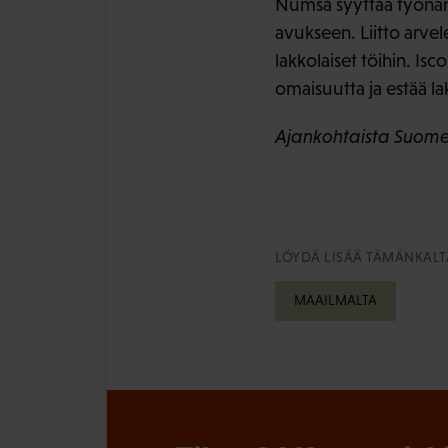
Numsa syyttää työnanta
avukseen. Liitto arve
lakkolaiset töihin. Is
omaisuutta ja estää la
Ajankohtaista Suomen
LÖYDÄ LISÄÄ TÄMÄNKALTA
MAAILMALTA