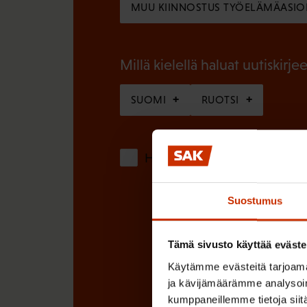
MUU KIINNOSTUS TYÖELÄMÄASIO
l
e
i
n
n
Millä kielellä haluat uutiskirjee
)
e
SUOMI
RUOTSI
n
)
Hyväksyn tietojeni tallentamis
Suostumus
Tämä sivusto käyttää eväste
Käytämme evästeitä tarjoama
ja kävijämäärämme analysoim
kumppaneillemme tietoja siitä