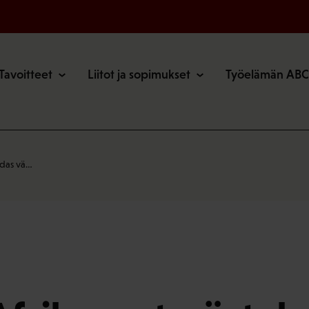
o
Tavoitteet
Liitot ja sopimukset
Työelämän ABC
hdas vä…