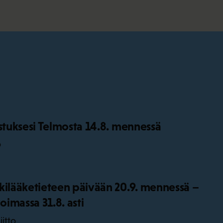
istuksesi Telmosta 14.8. mennessä
o
kilääketieteen päivään 20.9. mennessä –
oimassa 31.8. asti
iitto