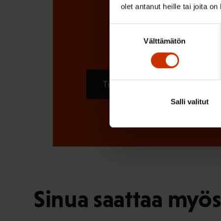
olet antanut heille tai joita o
Suostumuksen
Välttämätön
valinta
Tilaa
Salli valitut
Sinua saattaa myös