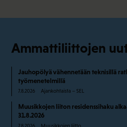
Ammattiliittojen uut
Jauhopölyä vähennetään teknisillä ratka
työmenetelmillä
Ajankohtaista – SEL
7.8.2026
Muusikkojen liiton residenssihaku alk
31.8.2026
Muusikkojen liitto
7.8.2026