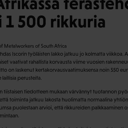
Afrikassa terästeh
 1 500 rikkuria
ehdas Iscorin työläisten lakko jatkuu jo kolmatta viikkoa
aiset vaativat rahallista korvausta viime vuosien rakenneuu
itto on laskenut kertakorvausvaatimuksensa noin 550 eur
laillisia perusteita.
 tiistaisen tiedotteen mukaan värvännyt tuotannon pyör
, että toiminta jatkuu lakosta huolimatta normaalina yhtiön
Numsa puolestaan arvioi, että rikkureiden palkkaaminen os
imintaan.