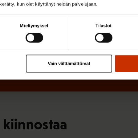
)
n kerätty, kun olet käyttänyt heidän palvelujaan.
e
n
)
Mieltymykset
Tilastot
Vain välttämättömät
 kiinnostaa