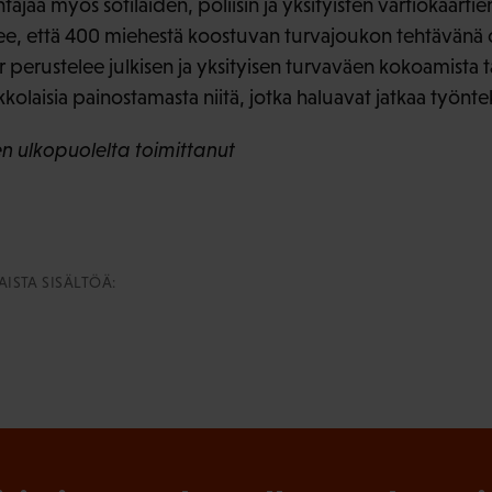
jaa myös sotilaiden, poliisin ja yksityisten vartiokaarti
lee, että 400 miehestä koostuvan turvajoukon tehtävänä
cor perustelee julkisen ja yksityisen turvaväen kokoamista 
kkolaisia painostamasta niitä, jotka haluavat jatkaa työnt
 ulkopuolelta toimittanut
ISTA SISÄLTÖÄ: