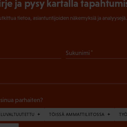
irje ja pysy kartalla tapahtumi
tutkittua tietoa, asiantuntijoiden näkemyksiä ja analyysejä.
(
Sukunimi
P
a
k
o
l
 sinua parhaiten?
l
LUVALTUUTETTU
TÖISSÄ AMMATTILIITOSSA
TY
i
n