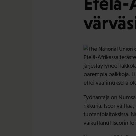
Etelä-
värväsi
Etelä-Afrikassa teräst
järjestäytyneet lakkol
parempia palkkoja. Li
ettei vaatimuksella ole 
Työnantaja on Numsan
rikkuria. Iscor väittää
tuotantolaitoksissa. 
vaikuttanut Iscorin to