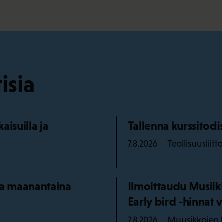
isia
isuilla ja
Tallenna kurssitod
Teollisuusliitt
7.8.2026
aa maanantaina
Ilmoittaudu Musiik
Early bird -hinnat v
Muusikkojen l
7.8.2026