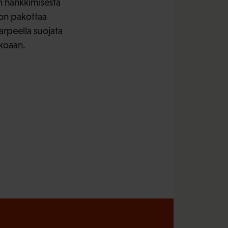
en hankkimisesta
 on pakottaa
tarpeella suojata
ekoaan.