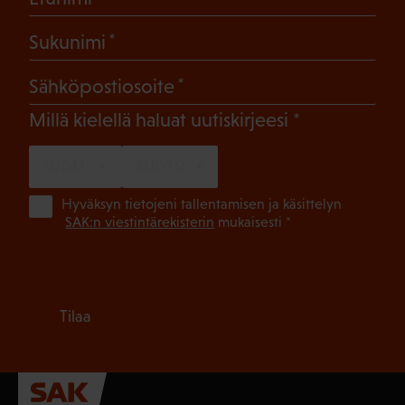
(Pakollinen)
Sukunimi
(Pakollinen)
Sähköpostiosoite
(Pakollinen)
Millä kielellä haluat uutiskirjeesi
SUOMI
RUOTSI
(Pa
Hyväksyn tietojeni tallentamisen ja käsittelyn
SAK:n viestintärekisterin
mukaisesti *
Tilaa