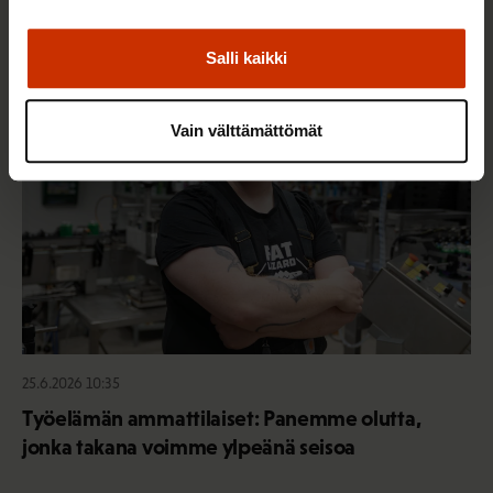
Sinua saattaa myös kiinnostaa
Salli kaikki
AY-LIIKE SUOMESSA JA MAAILMALLA
Vain välttämättömät
25.6.2026 10:35
Työelämän ammattilaiset: Panemme olutta,
jonka takana voimme ylpeänä seisoa