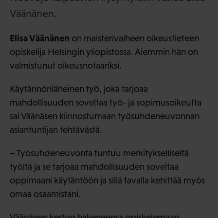
Väänänen.
Elisa Väänänen
on maisterivaiheen oikeustieteen
opiskelija Helsingin yliopistossa. Aiemmin hän on
valmistunut oikeusnotaariksi.
Käytännönläheinen työ, joka tarjoaa
mahdollisuuden soveltaa työ- ja sopimusoikeutta
sai Väänäsen kiinnostumaan työsuhdeneuvonnan
asiantuntijan tehtävästä.
– Työsuhdeneuvonta tuntuu merkitykselliseltä
työltä ja se tarjoaa mahdollisuuden soveltaa
oppimaani käytäntöön ja sillä tavalla kehittää myös
omaa osaamistani.
Väänänen kertoo hakeneensa opiskelemaan