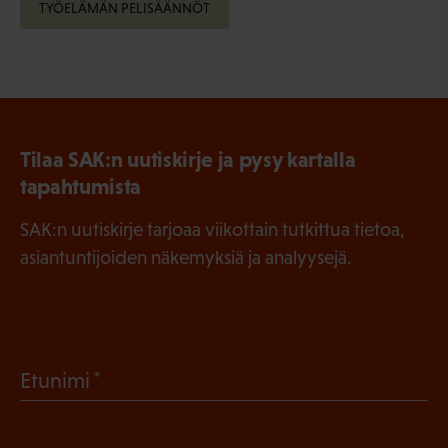
TYÖELÄMÄN PELISÄÄNNÖT
Tilaa SAK:n uutiskirje ja pysy kartalla
tapahtumista
SAK:n uutiskirje tarjoaa viikottain tutkittua tietoa,
asiantuntijoiden näkemyksiä ja analyysejä.
(
Etunimi
P
a