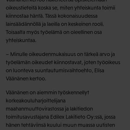
oikeustieteitä koska se, miten yhteiskunta toimii
kiinnostaa häntä. Tässä kokonaisuudessa
lainsäädännöllä ja laeilla on keskeinen rooli.
Toisaalta myös työelämä on oleellinen osa
yhteiskuntaa.
– Minulle oikeudenmukaisuus on tärkeä arvo ja
työelämän oikeudet kiinnostavat, joten työoikeus
on luonteva suuntautumisvaihtoehto, Elisa
Väänänen kertoo.
Väänänen on aiemmin työskennellyt
korkeakouluharjoittelijana
maahanmuuttovirastossa ja lakitiedon
toimitusavustajana Edilex Lakitieto Oy:ssä, jossa
hänen tehtäviinsä kuului muun muassa uutisten