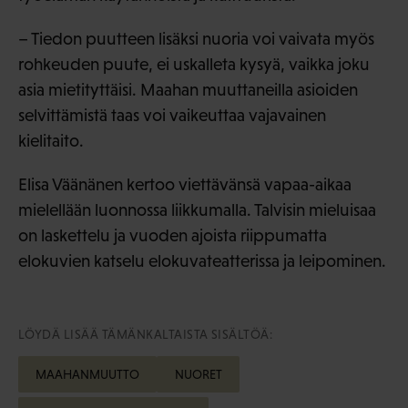
– Tiedon puutteen lisäksi nuoria voi vaivata myös
rohkeuden puute, ei uskalleta kysyä, vaikka joku
asia mietityttäisi. Maahan muuttaneilla asioiden
selvittämistä taas voi vaikeuttaa vajavainen
kielitaito.
Elisa Väänänen kertoo viettävänsä vapaa-aikaa
mielellään luonnossa liikkumalla. Talvisin mieluisaa
on laskettelu ja vuoden ajoista riippumatta
elokuvien katselu elokuvateatterissa ja leipominen.
LÖYDÄ LISÄÄ TÄMÄNKALTAISTA SISÄLTÖÄ:
MAAHANMUUTTO
NUORET