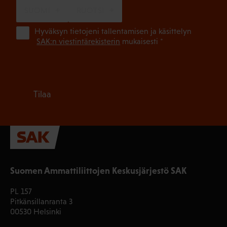
SUOMI
RUOTSI
(Pa
Hyväksyn tietojeni tallentamisen ja käsittelyn
SAK:n viestintärekisterin
mukaisesti *
Tilaa
Suomen Ammattiliittojen Keskusjärjestö SAK
PL 157
Pitkänsillanranta 3
00530 Helsinki