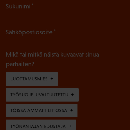
(
Sukunimi
k
P
o
a
l
(
Sähköpostiosoite
k
l
P
o
i
a
l
Mikä tai mitkä näistä kuvaavat sinua
n
k
l
parhaiten?
e
o
i
n
l
LUOTTAMUSMIES
n
)
l
e
TYÖSUOJELUVALTUUTETTU
i
n
n
)
TÖISSÄ AMMATTILIITOSSA
e
n
TYÖNANTAJAN EDUSTAJA