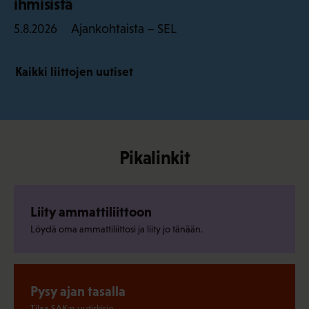
ihmisistä
Ajankohtaista – SEL
5.8.2026
Kaikki liittojen uutiset
Pikalinkit
Liity ammattiliittoon
Löydä oma ammattiliittosi ja liity jo tänään.
Pysy ajan tasalla
Tilaa SAK:n uutiskirje.