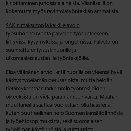
kirjoittaminen juridisista aiheista. Väänäsellä on
kokemusta myös ravintolatyöntekijän ammatista.
SAK:n maksuton ja kaikille avoin
työsuhdeneuvonta
palvelee työsuhteeseen
liittyvissä kysymyksissä ja ongelmissa. Palvelu on
suunnattu erityisesti nuorille ja
ulkomaalaistaustaisille työntekijöille.
Elisa Väänänen arvioi, että nuorilla on yleensä hyvä
käsitys työelämän perusasioista, mutta heidän
tietämyksessään tarkemmin työntekijöiden
oikeuksista on vielä parantamisen varaa. Maahan
muuttaneilla saattaa puolestaan olla haasteita,
kuten puutteellinen tieto Suomen lainsäädännöstä
ja työehtosopimuksista, sekä suomalaisen
työelämän käytännöistä ja kulttuurista.