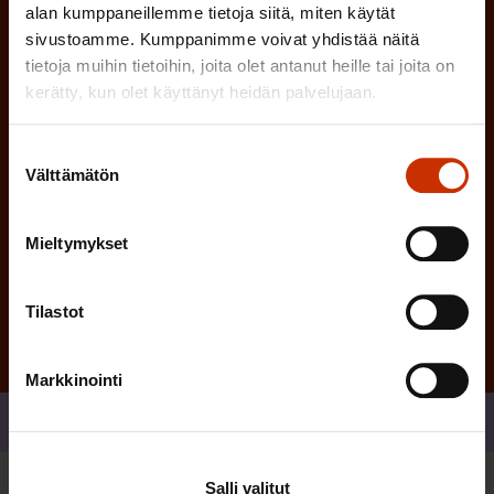
i
n
alan kumppaneillemme tietoja siitä, miten käytät
n
)
sivustoamme. Kumppanimme voivat yhdistää näitä
e
tietoja muihin tietoihin, joita olet antanut heille tai joita on
n
kerätty, kun olet käyttänyt heidän palvelujaan.
)
Suostumuksen
Välttämätön
valinta
Mieltymykset
Tilaa
Tilastot
Markkinointi
Jaa
Salli valitut