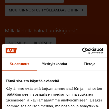
)
MUU KIINNOSTUS TYÖELÄMÄASIOIHIN
(
Millä kielellä haluat uutiskirjeesi
P
SUOMI
RUOTSI
a
k
o
(
Hyväksyn tietojeni tallentamisen ja käsittelyn
Suostumus
Yksityiskohdat
Tietoja
P
l
SAK:n viestintärekisterin
mukaisesti *
a
l
Tämä sivusto käyttää evästeitä
k
i
Käytämme evästeitä tarjoamamme sisällön ja mainosten
o
n
räätälöimiseen, sosiaalisen median ominaisuuksien
l
tukemiseen ja kävijämäärämme analysoimiseen. Lisäksi
e
l
jaamme sosiaalisen median, mainosalan ja analytiikka-