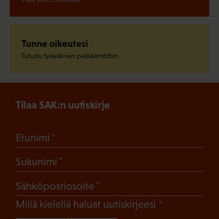
Tunne oikeutesi
Tutustu työelämän pelisääntöihin.
Tilaa SAK:n uutiskirje
(Pakollinen)
Etunimi
(Pakollinen)
Sukunimi
(Pakollinen)
Sähköpostiosoite
(Pakollinen)
Millä kielellä haluat uutiskirjeesi