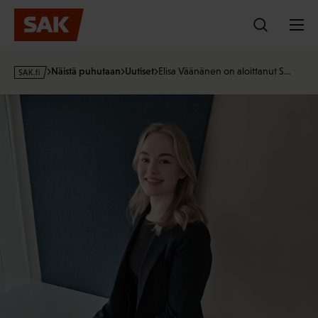
Hyppää
sisältöön
s
Näistä puhutaan
Uutiset
Elisa Väänänen on aloittanut S…
a
k
Työsuhdeneuvonnan asiantuntija Elisa Väänänen. Kuva SAK.
·
f
i