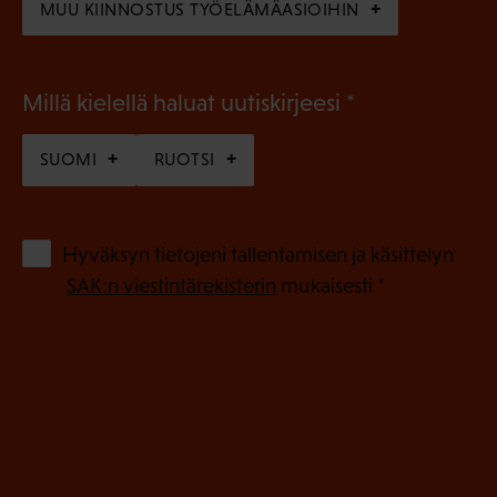
MUU KIINNOSTUS TYÖELÄMÄASIOIHIN
(
Millä kielellä haluat uutiskirjeesi
P
SUOMI
RUOTSI
a
k
o
(
Hyväksyn tietojeni tallentamisen ja käsittelyn
P
l
SAK:n viestintärekisterin
mukaisesti *
a
l
k
i
o
n
l
e
l
i
n
n