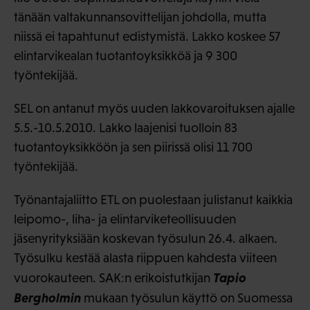
tänään valtakunnansovittelijan johdolla, mutta
niissä ei tapahtunut edistymistä. Lakko koskee 57
elintarvikealan tuotantoyksikköä ja 9 300
työntekijää.
SEL on antanut myös uuden lakkovaroituksen ajalle
5.5.-10.5.2010. Lakko laajenisi tuolloin 83
tuotantoyksikköön ja sen piirissä olisi 11 700
työntekijää.
Työnantajaliitto ETL on puolestaan julistanut kaikkia
leipomo-, liha- ja elintarviketeollisuuden
jäsenyrityksiään koskevan työsulun 26.4. alkaen.
Työsulku kestää alasta riippuen kahdesta viiteen
Tapio
vuorokauteen. SAK:n erikoistutkijan
Bergholmin
mukaan työsulun käyttö on Suomessa