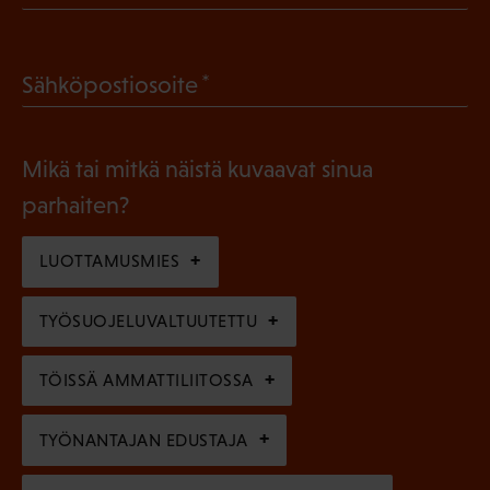
P
o
a
l
(
Sähköpostiosoite
k
l
P
o
i
a
l
Mikä tai mitkä näistä kuvaavat sinua
n
k
l
parhaiten?
e
o
i
n
l
LUOTTAMUSMIES
n
)
l
e
TYÖSUOJELUVALTUUTETTU
i
n
n
)
TÖISSÄ AMMATTILIITOSSA
e
n
TYÖNANTAJAN EDUSTAJA
)