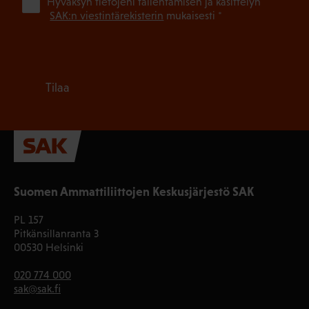
(Pa
Hyväksyn tietojeni tallentamisen ja käsittelyn
SAK:n viestintärekisterin
mukaisesti *
Tilaa
Suomen Ammattiliittojen Keskusjärjestö SAK
PL 157
Pitkänsillanranta 3
00530 Helsinki
020 774 000
sak@sak.fi