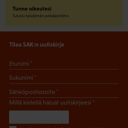
Tunne oikeutesi
Tutustu työelämän pelisääntöihin.
Tilaa SAK:n uutiskirje
(Pakollinen)
Etunimi
(Pakollinen)
Sukunimi
(Pakollinen)
Sähköpostiosoite
(Pakollinen)
Millä kielellä haluat uutiskirjeesi
SUOMI
RUOTSI