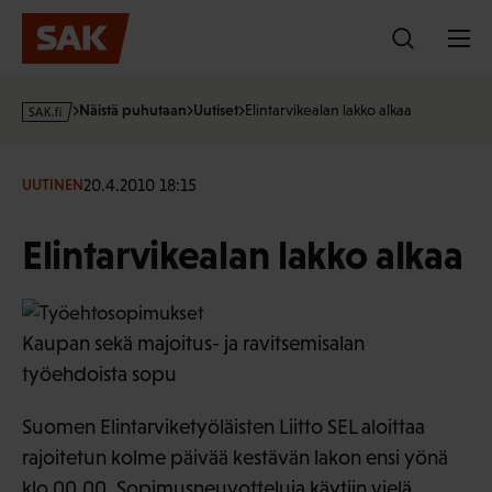
Hyppää
sisältöön
s
Näistä puhutaan
Uutiset
Elintarvikealan lakko alkaa
a
k
·
20.4.2010 18:15
UUTINEN
f
i
Elintarvikealan lakko alkaa
Kaupan sekä majoitus- ja ravitsemisalan
työehdoista sopu
Suomen Elintarviketyöläisten Liitto SEL aloittaa
rajoitetun kolme päivää kestävän lakon ensi yönä
klo 00.00. Sopimusneuvotteluja käytiin vielä