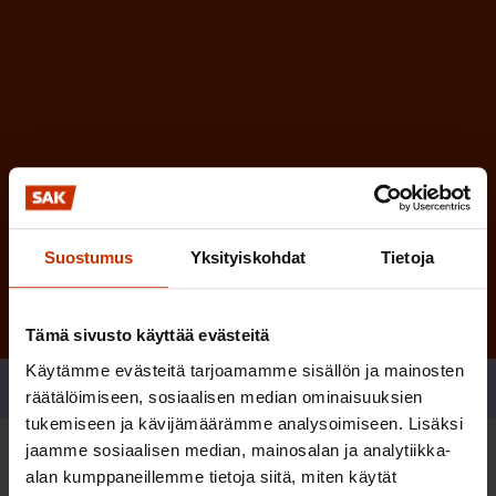
)
e
n
)
Tilaa
Suostumus
Yksityiskohdat
Tietoja
Tämä sivusto käyttää evästeitä
Käytämme evästeitä tarjoamamme sisällön ja mainosten
Jaa
räätälöimiseen, sosiaalisen median ominaisuuksien
tukemiseen ja kävijämäärämme analysoimiseen. Lisäksi
jaamme sosiaalisen median, mainosalan ja analytiikka-
Sinua saattaa myös kiinnostaa
alan kumppaneillemme tietoja siitä, miten käytät