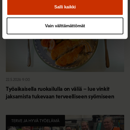
TERVE JA HYVÄ TYÖELÄMÄ
Salli kaikki
Vain välttämättömät
22.5.2026 9:00
Työaikaisella ruokailulla on väliä – lue vinkit
jaksamista tukevaan terveelliseen syömiseen
TERVE JA HYVÄ TYÖELÄMÄ