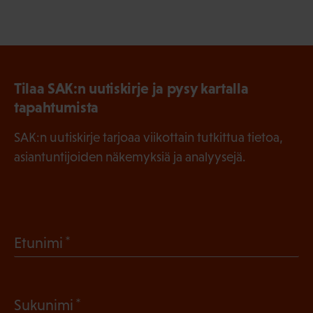
Tilaa SAK:n uutiskirje ja pysy kartalla
tapahtumista
SAK:n uutiskirje tarjoaa viikottain tutkittua tietoa,
asiantuntijoiden näkemyksiä ja analyysejä.
(
Etunimi
P
a
(
Sukunimi
k