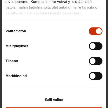
sivustoamme. Kumppanimme voivat yhdistää näitä
tietoja muihin tietoihin, joita olet antanut heille tai joita on
TERVE JA HYVÄ TYÖELÄMÄ
kerätty, kun olet käyttänyt heidän palvelujaan.
Suostumuksen
Välttämätön
valinta
Mieltymykset
Tilastot
Markkinointi
2.6.2026 11:00
Työmarkkinakeskusjärjestöt: Tuottava ja
hyvinvoiva työelämä on yhteinen asia
Salli valitut