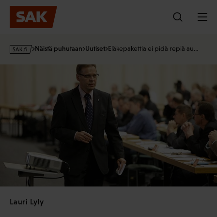
Hyppää
sisältöön
s
Näistä puhutaan
Uutiset
Eläkepakettia ei pidä repiä au…
a
k
·
f
i
Lauri Lyly