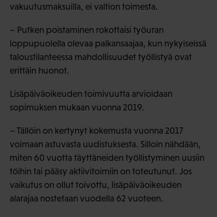
vakuutusmaksuilla, ei valtion toimesta.
– Putken poistaminen rokottaisi työuran
loppupuolella olevaa palkansaajaa, kun nykyiseissä
taloustilanteessa mahdollisuudet työllistyä ovat
erittäin huonot.
Lisäpäiväoikeuden toimivuutta arvioidaan
sopimuksen mukaan vuonna 2019.
– Tällöin on kertynyt kokemusta vuonna 2017
voimaan astuvasta uudistuksesta. Silloin nähdään,
miten 60 vuotta täyttäneiden työllistyminen uusiin
töihin tai pääsy aktiivitoimiin on toteutunut. Jos
vaikutus on ollut toivottu, lisäpäiväoikeuden
alarajaa nostetaan vuodella 62 vuoteen.