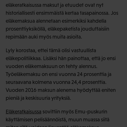
eläkeratkaisussa maksut ja etuudet ovat nyt
historiallisesti ensimmäistä kertaa tasapainossa. Jos
eläkemaksua alennetaan esimerkiksi kahdella
prosenttiyksiköllä, eläkepaketista jouduttaisiin
repimään auki myös muita asioita.
Lyly korostaa, ettei tämä olisi vastuullista
eläkepolitiikkaa. Lisäksi hän painottaa, että jo ensi
vuoden eläkemaksuun on tehty alennus.
Työeläkemaksu on ensi vuonna 24 prosenttia ja
seuraavana kolmena vuonna 24,4 prosenttia.
Vuoden 2016 maksun alenema hyödyttää eniten
pieniä ja keskisuuria yrityksiä.
Eläkeratkaisussa
sovittiin myös Emu-puskurin
käyttämisen pelisäännöistä, muun muassa siitä