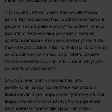
miten sillä voidaan lieventää eläkemaksua.
– On sovittu, että taloustilanteen edellyttäessä
puskurista voidaan käyttää vuosittain enintään 0,8
prosentin osuus palkkasummasta. Kuitenkin myös
palauttamisesta eli maksujen nostamisesta on
sovittava samassa yhteydessä. Näillä nyt sovituilla
maksutasoilla puskuri sulaa kuitenkin jo 2020-luvun
alkuvuosina eli maksutaso on jo laitettu oikealle
tasolle. Oleellista myös on, että puskurin käytöstä
on sovittava yksimielisesti.
SAK:n puheenjohtaja huomauttaa, että
poliitikkojen hampaissa näyttää eläkeratkaisun
lisäksi olevan myös luopuminen työttömyysturvan
lisäpäivistä eli niin sanotusta työttömyysputkesta.
Se rahoitetaan työnantajien ja palkansaajien