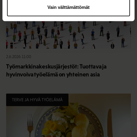
Vain välttämättömät
2.6.2026 11:00
Työmarkkinakeskusjärjestöt: Tuottava ja
hyvinvoiva työelämä on yhteinen asia
TERVE JA HYVÄ TYÖELÄMÄ