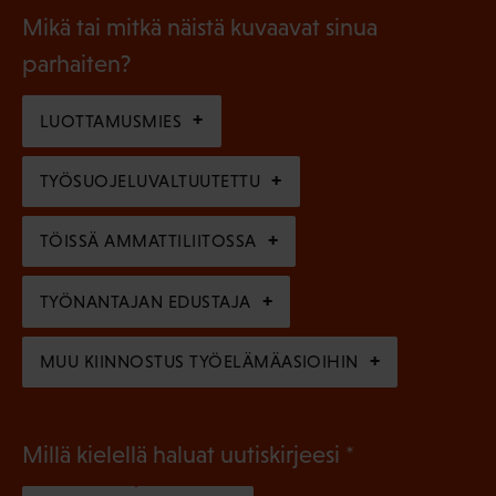
a
l
Mikä tai mitkä näistä kuvaavat sinua
n
k
l
parhaiten?
e
o
i
n
l
LUOTTAMUSMIES
n
)
l
e
TYÖSUOJELUVALTUUTETTU
i
n
n
)
TÖISSÄ AMMATTILIITOSSA
e
n
TYÖNANTAJAN EDUSTAJA
)
MUU KIINNOSTUS TYÖELÄMÄASIOIHIN
(
Millä kielellä haluat uutiskirjeesi
P