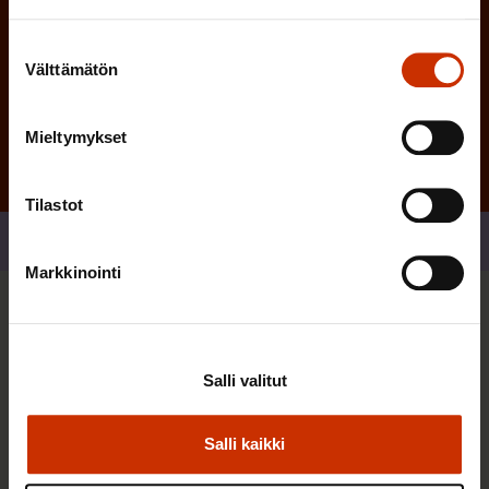
Suostumuksen
Välttämätön
Tilaa
valinta
Mieltymykset
Tilastot
Jaa
Markkinointi
Sinua saattaa myös kiinnostaa
Salli valitut
TERVE JA HYVÄ TYÖELÄMÄ
Salli kaikki