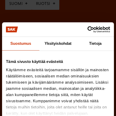
SUOMI
RUOTSI
a
k
o
(
Hyväksyn tietojeni tallentamisen ja käsittelyn
P
l
SAK:n viestintärekisterin
mukaisesti *
a
l
Suostumus
Yksityiskohdat
Tietoja
k
i
o
n
l
Tämä sivusto käyttää evästeitä
e
l
Käytämme evästeitä tarjoamamme sisällön ja mainosten
i
n
räätälöimiseen, sosiaalisen median ominaisuuksien
n
tukemiseen ja kävijämäärämme analysoimiseen. Lisäksi
)
e
jaamme sosiaalisen median, mainosalan ja analytiikka-
n
alan kumppaneillemme tietoja siitä, miten käytät
sivustoamme. Kumppanimme voivat yhdistää näitä
)
tietoja muihin tietoihin, joita olet antanut heille tai joita on
kerätty, kun olet käyttänyt heidän palvelujaan.