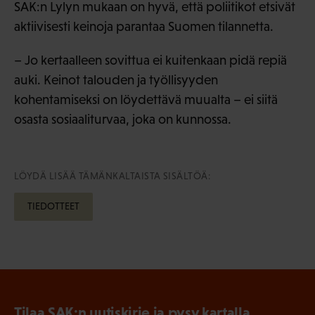
SAK:n Lylyn mukaan on hyvä, että poliitikot etsivät
aktiivisesti keinoja parantaa Suomen tilannetta.
– Jo kertaalleen sovittua ei kuitenkaan pidä repiä
auki. Keinot talouden ja työllisyyden
kohentamiseksi on löydettävä muualta – ei siitä
osasta sosiaaliturvaa, joka on kunnossa.
LÖYDÄ LISÄÄ TÄMÄNKALTAISTA SISÄLTÖÄ:
TIEDOTTEET
Tilaa SAK:n uutiskirje ja pysy kartalla