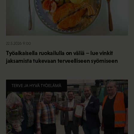
22.5.2026 9:00
Työaikaisella ruokailulla on väliä – lue vinkit
jaksamista tukevaan terveelliseen syömiseen
TERVE JA HYVÄ TYÖELÄMÄ