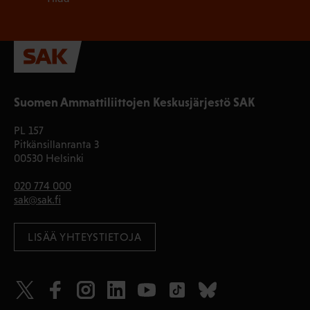
Suomen Ammattiliittojen Keskusjärjestö SAK
PL 157
Pitkänsillanranta 3
00530 Helsinki
020 774 000
sak@sak.fi
LISÄÄ YHTEYSTIETOJA