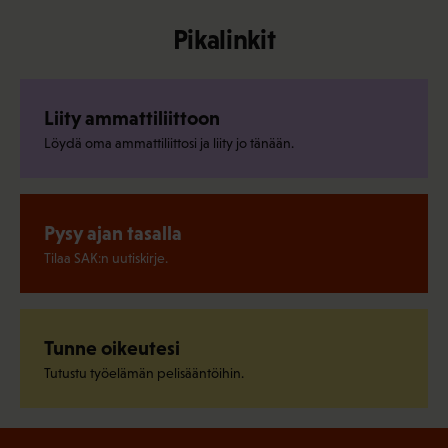
Pikalinkit
Liity ammattiliittoon
Löydä oma ammattiliittosi ja liity jo tänään.
Pysy ajan tasalla
Tilaa SAK:n uutiskirje.
Tunne oikeutesi
Tutustu työelämän pelisääntöihin.