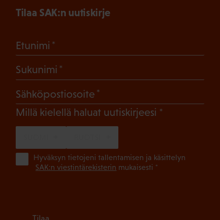
Tilaa SAK:n uutiskirje
(Pakollinen)
Etunimi
(Pakollinen)
Sukunimi
(Pakollinen)
Sähköpostiosoite
(Pakollinen)
Millä kielellä haluat uutiskirjeesi
SUOMI
RUOTSI
(Pa
Hyväksyn tietojeni tallentamisen ja käsittelyn
SAK:n viestintärekisterin
mukaisesti *
Tilaa