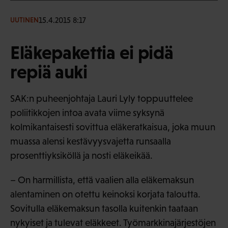
15.4.2015 8:17
UUTINEN
Eläkepakettia ei pidä
repiä auki
SAK:n puheenjohtaja Lauri Lyly toppuuttelee
poliitikkojen intoa avata viime syksynä
kolmikantaisesti sovittua eläkeratkaisua, joka muun
muassa alensi kestävyysvajetta runsaalla
prosenttiyksiköllä ja nosti eläkeikää.
– On harmillista, että vaalien alla eläkemaksun
alentaminen on otettu keinoksi korjata taloutta.
Sovitulla eläkemaksun tasolla kuitenkin taataan
nykyiset ja tulevat eläkkeet. Työmarkkinajärjestöjen