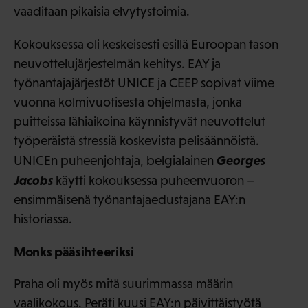
vaaditaan pikaisia elvytystoimia.
Kokouksessa oli keskeisesti esillä Euroopan tason
neuvottelujärjestelmän kehitys. EAY ja
työnantajajärjestöt UNICE ja CEEP sopivat viime
vuonna kolmivuotisesta ohjelmasta, jonka
puitteissa lähiaikoina käynnistyvät neuvottelut
työperäistä stressiä koskevista pelisäännöistä.
Georges
UNICEn puheenjohtaja, belgialainen
Jacobs
käytti kokouksessa puheenvuoron –
ensimmäisenä työnantajaedustajana EAY:n
historiassa.
Monks pääsihteeriksi
Praha oli myös mitä suurimmassa määrin
vaalikokous. Peräti kuusi EAY:n päivittäistyötä