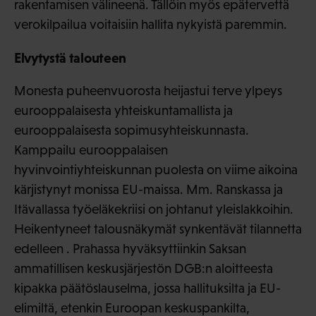
rakentamisen välineenä. Tällöin myös epätervettä
verokilpailua voitaisiin hallita nykyistä paremmin.
Elvytystä talouteen
Monesta puheenvuorosta heijastui terve ylpeys
eurooppalaisesta yhteiskuntamallista ja
eurooppalaisesta sopimusyhteiskunnasta.
Kamppailu eurooppalaisen
hyvinvointiyhteiskunnan puolesta on viime aikoina
kärjistynyt monissa EU-maissa. Mm. Ranskassa ja
Itävallassa työeläkekriisi on johtanut yleislakkoihin.
Heikentyneet talousnäkymät synkentävät tilannetta
edelleen . Prahassa hyväksyttiinkin Saksan
ammatillisen keskusjärjestön DGB:n aloitteesta
kipakka päätöslauselma, jossa hallituksilta ja EU-
elimiltä, etenkin Euroopan keskuspankilta,