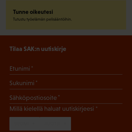
Tunne oikeutesi
Tutustu työelämän pelisääntöihin.
Tilaa SAK:n uutiskirje
(Pakollinen)
Etunimi
(Pakollinen)
Sukunimi
(Pakollinen)
Sähköpostiosoite
(Pakollinen)
Millä kielellä haluat uutiskirjeesi
SUOMI
RUOTSI