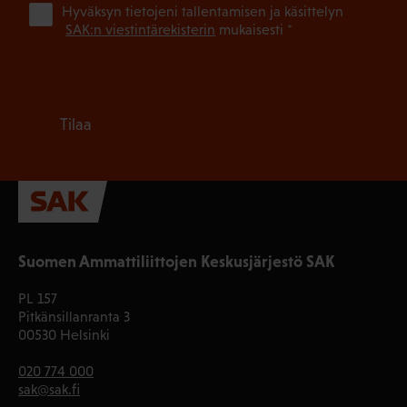
(Pa
Hyväksyn tietojeni tallentamisen ja käsittelyn
SAK:n viestintärekisterin
mukaisesti *
Tilaa
Suomen Ammattiliittojen Keskusjärjestö SAK
PL 157
Pitkänsillanranta 3
00530 Helsinki
020 774 000
sak@sak.fi