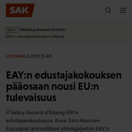
Hyppää
sisältöön
s
Näistä puhutaan
Uutiset
a
EAY:n edustajakokouksen pääosa…
k
·
f
4.6.2003 15:48
UUTINEN
i
EAY:n edustajakokouksen
pääosaan nousi EU:n
tulevaisuus
Euroopan ammatillisen yhteisjärjestön EAY:n