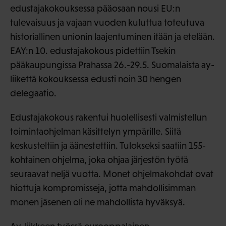
edustajakokouksessa pääosaan nousi EU:n
tulevaisuus ja vajaan vuoden kuluttua toteutuva
historiallinen unionin laajentuminen itään ja etelään.
EAY:n 10. edustajakokous pidettiin Tsekin
pääkaupungissa Prahassa 26.-29.5. Suomalaista ay-
liikettä kokouksessa edusti noin 30 hengen
delegaatio.
Edustajakokous rakentui huolellisesti valmistellun
toimintaohjelman käsittelyn ympärille. Siitä
keskusteltiin ja äänestettiin. Tulokseksi saatiin 155-
kohtainen ohjelma, joka ohjaa järjestön työtä
seuraavat neljä vuotta. Monet ohjelmakohdat ovat
hiottuja kompromisseja, jotta mahdollisimman
monen jäsenen oli ne mahdollista hyväksyä.