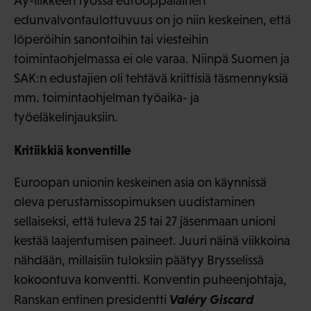
Ay-liikkeen työssä eurooppalainen
edunvalvontaulottuvuus on jo niin keskeinen, että
löperöihin sanontoihin tai viesteihin
toimintaohjelmassa ei ole varaa. Niinpä Suomen ja
SAK:n edustajien oli tehtävä kriittisiä täsmennyksiä
mm. toimintaohjelman työaika- ja
työeläkelinjauksiin.
Kritiikkiä konventille
Euroopan unionin keskeinen asia on käynnissä
oleva perustamissopimuksen uudistaminen
sellaiseksi, että tuleva 25 tai 27 jäsenmaan unioni
kestää laajentumisen paineet. Juuri näinä viikkoina
nähdään, millaisiin tuloksiin päätyy Brysselissä
kokoontuva konventti. Konventin puheenjohtaja,
Valéry Giscard
Ranskan entinen presidentti