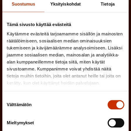
k
Suostumus
Yksityiskohdat
Tietoja
P
o
a
l
(
Tämä sivusto käyttää evästeitä
Sähköpostiosoite
k
l
P
Käytämme evästeitä tarjoamamme sisällön ja mainosten
o
i
räätälöimiseen, sosiaalisen median ominaisuuksien
a
l
Mikä tai mitkä näistä kuvaavat sinua
tukemiseen ja kävijämäärämme analysoimiseen. Lisäksi
n
k
jaamme sosiaalisen median, mainosalan ja analytiikka-
l
parhaiten?
e
alan kumppaneillemme tietoja siitä, miten käytät
o
i
n
sivustoamme. Kumppanimme voivat yhdistää näitä
l
LUOTTAMUSMIES
n
tietoja muihin tietoihin, joita olet antanut heille tai joita on
)
l
kerätty, kun olet käyttänyt heidän palvelujaan.
e
TYÖSUOJELUVALTUUTETTU
i
n
Suostumuksen
n
)
Välttämätön
TÖISSÄ AMMATTILIITOSSA
valinta
e
n
TYÖNANTAJAN EDUSTAJA
Mieltymykset
)