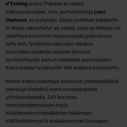
d’Estaing
puhui Prahassa ja vastasi
Lauri
kokousedustajien, mm. puheenjohtaja
Ihalaisen
, kysymyksiin. Vanha politiikan kehäkettu
ei täysin vakuuttanut ay-väkeä, vaan ay-liikkeen on
jatkettava konventin loppusuoralla painostusta,
jotta mm. työtaisteluoikeuden takaava
perusoikeusasiakirja saadaan sitovana
synnytettävään perustuslailliseen sopimukseen.
Kokouksessa hyväksyttiin tätä koskeva kannanotto.
Monet kokousedustajat korostivat yleishyödyllisiä
palveluja kiinteänä osana eurooppalaista
yhteiskuntamallia. EAY korostaa
toimintaohjelmassaan myös
määräenemmistöpäätösten lisäämisen
välttämättömyyttä sosiaalisemman Euroopan