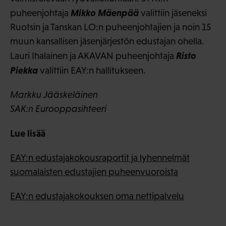
Mikko Mäenpää
puheenjohtaja
valittiin jäseneksi
Ruotsin ja Tanskan LO:n puheenjohtajien ja noin 15
muun kansallisen jäsenjärjestön edustajan ohella.
Risto
Lauri Ihalainen ja AKAVAN puheenjohtaja
Piekka
valittiin EAY:n hallitukseen.
Markku Jääskeläinen
SAK:n Eurooppasihteeri
Lue lisää
EAY:n edustajakokousraportit ja lyhennelmät
suomalaisten edustajien puheenvuoroista
EAY:n edustajakokouksen oma nettipalvelu