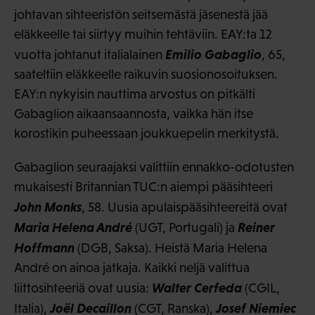
johtavan sihteeristön seitsemästä jäsenestä jää
eläkkeelle tai siirtyy muihin tehtäviin. EAY:ta 12
Emilio Gabaglio
vuotta johtanut italialainen
, 65,
saateltiin eläkkeelle raikuvin suosionosoituksen.
EAY:n nykyisin nauttima arvostus on pitkälti
Gabaglion aikaansaannosta, vaikka hän itse
korostikin puheessaan joukkuepelin merkitystä.
Gabaglion seuraajaksi valittiin ennakko-odotusten
mukaisesti Britannian TUC:n aiempi pääsihteeri
John Monks
, 58. Uusia apulaispääsihteereitä ovat
Maria Helena André
Reiner
(UGT, Portugali) ja
Hoffmann
(DGB, Saksa). Heistä Maria Helena
André on ainoa jatkaja. Kaikki neljä valittua
Walter Cerfeda
liittosihteeriä ovat uusia:
(CGIL,
Joël Decaillon
Josef Niemiec
Italia),
(CGT, Ranska),