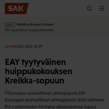
Hyppää
sisältöön
s
Näistä puhutaan
Uutiset
a
EAY tyytyväinen huippukokoukse…
k
·
f
22.7.2011 14:29
UUTINEN
i
EAY tyytyväinen
huippukokouksen
Kreikka-sopuun
Euroopan ammatillinen yhteisjärjestö (EAY) kiittelee
EU:n päämiesten torstaina aikaansaamaa sopua