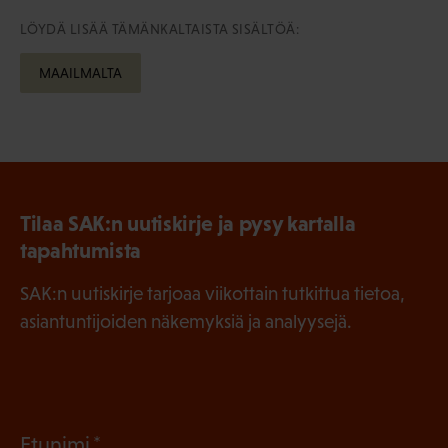
LÖYDÄ LISÄÄ TÄMÄNKALTAISTA SISÄLTÖÄ:
MAAILMALTA
Tilaa SAK:n uutiskirje ja pysy kartalla
tapahtumista
SAK:n uutiskirje tarjoaa viikottain tutkittua tietoa,
asiantuntijoiden näkemyksiä ja analyysejä.
(
Etunimi