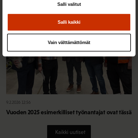
Salli valitut
TERVE JA HYVÄ TYÖELÄMÄ
Salli kaikki
Vain välttämättömät
9.2.2026 12:56
Vuoden 2025 esimerkilliset työnantajat ovat tässä
Kaikki uutiset