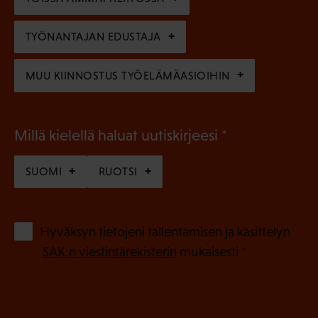
e
n
TYÖNANTAJAN EDUSTAJA
)
MUU KIINNOSTUS TYÖELÄMÄASIOIHIN
(
Millä kielellä haluat uutiskirjeesi
P
SUOMI
RUOTSI
a
k
o
(
Hyväksyn tietojeni tallentamisen ja käsittelyn
P
l
SAK:n viestintärekisterin
mukaisesti *
a
l
k
i
o