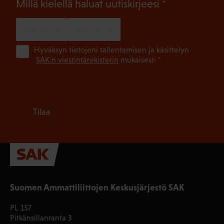
(Pakollinen)
Millä kielellä haluat uutiskirjeesi
SUOMI
RUOTSI
(Pa
Hyväksyn tietojeni tallentamisen ja käsittelyn
SAK:n viestintärekisterin
mukaisesti *
Tilaa
Suomen Ammattiliittojen Keskusjärjestö SAK
PL 157
Pitkänsillanranta 3