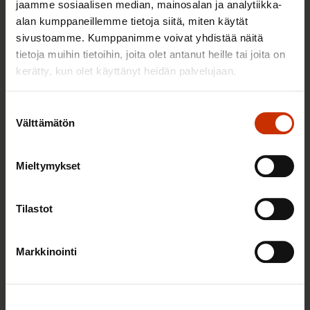
jaamme sosiaalisen median, mainosalan ja analytiikka-
hyvinvoiva työelämä on yhteinen asia
alan kumppaneillemme tietoja siitä, miten käytät
sivustoamme. Kumppanimme voivat yhdistää näitä
tietoja muihin tietoihin, joita olet antanut heille tai joita on
kerätty, kun olet käyttänyt heidän palvelujaan.
TERVE JA HYVÄ TYÖELÄMÄ
Suostumuksen
Välttämätön
valinta
Mieltymykset
Tilastot
Markkinointi
22.5.2026 9:00
Työaikaisella ruokailulla on väliä – lue vinkit
jaksamista tukevaan terveelliseen syömiseen