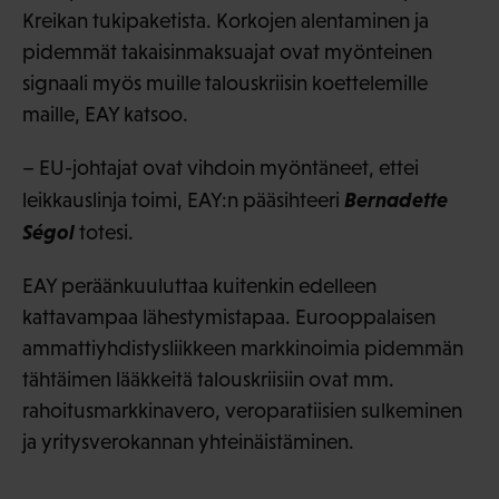
Kreikan tukipaketista. Korkojen alentaminen ja
pidemmät takaisinmaksuajat ovat myönteinen
signaali myös muille talouskriisin koettelemille
maille, EAY katsoo.
– EU-johtajat ovat vihdoin myöntäneet, ettei
Bernadette
leikkauslinja toimi, EAY:n pääsihteeri
Ségol
totesi.
EAY peräänkuuluttaa kuitenkin edelleen
kattavampaa lähestymistapaa. Eurooppalaisen
ammattiyhdistysliikkeen markkinoimia pidemmän
tähtäimen lääkkeitä talouskriisiin ovat mm.
rahoitusmarkkinavero, veroparatiisien sulkeminen
ja yritysverokannan yhteinäistäminen.