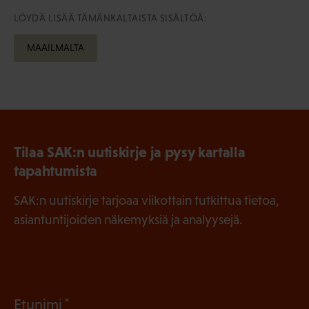
LÖYDÄ LISÄÄ TÄMÄNKALTAISTA SISÄLTÖÄ:
MAAILMALTA
Tilaa SAK:n uutiskirje ja pysy kartalla
tapahtumista
SAK:n uutiskirje tarjoaa viikottain tutkittua tietoa,
asiantuntijoiden näkemyksiä ja analyysejä.
(
Etunimi