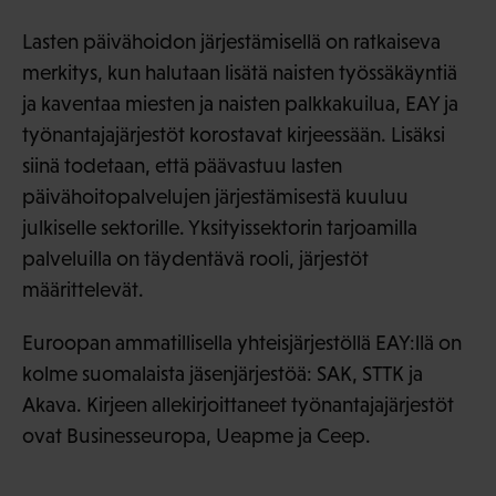
Lasten päivähoidon järjestämisellä on ratkaiseva
merkitys, kun halutaan lisätä naisten työssäkäyntiä
ja kaventaa miesten ja naisten palkkakuilua, EAY ja
työnantajajärjestöt korostavat kirjeessään. Lisäksi
siinä todetaan, että päävastuu lasten
päivähoitopalvelujen järjestämisestä kuuluu
julkiselle sektorille. Yksityissektorin tarjoamilla
palveluilla on täydentävä rooli, järjestöt
määrittelevät.
Euroopan ammatillisella yhteisjärjestöllä EAY:llä on
kolme suomalaista jäsenjärjestöä: SAK, STTK ja
Akava. Kirjeen allekirjoittaneet työnantajajärjestöt
ovat Businesseuropa, Ueapme ja Ceep.