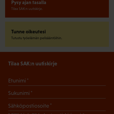
Pysy ajan tasalla
Tilaa SAK:n uutiskirje.
Tunne oikeutesi
Tutustu työelämän pelisääntöihin.
Tilaa SAK:n uutiskirje
(Pakollinen)
Etunimi
(Pakollinen)
Sukunimi
(Pakollinen)
Sähköpostiosoite