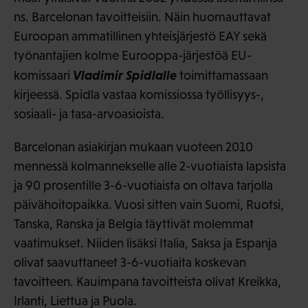
ns. Barcelonan tavoitteisiin. Näin huomauttavat
Euroopan ammatillinen yhteisjärjestö EAY sekä
työnantajien kolme Eurooppa-järjestöä EU-
Vladimir Spidlalle
komissaari
toimittamassaan
kirjeessä. Spidla vastaa komissiossa työllisyys-,
sosiaali- ja tasa-arvoasioista.
Barcelonan asiakirjan mukaan vuoteen 2010
mennessä kolmannekselle alle 2-vuotiaista lapsista
ja 90 prosentille 3-6-vuotiaista on oltava tarjolla
päivähoitopaikka. Vuosi sitten vain Suomi, Ruotsi,
Tanska, Ranska ja Belgia täyttivät molemmat
vaatimukset. Niiden lisäksi Italia, Saksa ja Espanja
olivat saavuttaneet 3-6-vuotiaita koskevan
tavoitteen. Kauimpana tavoitteista olivat Kreikka,
Irlanti, Liettua ja Puola.