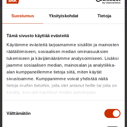
Suostumus
Yksityiskohdat
Tietoja
Sinua saattaa myös kiinnostaa
Tämä sivusto käyttää evästeitä
TERVE JA HYVÄ TYÖELÄMÄ
Käytämme evästeitä tarjoamamme sisällön ja mainosten
räätälöimiseen, sosiaalisen median ominaisuuksien
tukemiseen ja kävijämäärämme analysoimiseen. Lisäksi
jaamme sosiaalisen median, mainosalan ja analytiikka-
alan kumppaneillemme tietoja siitä, miten käytät
sivustoamme. Kumppanimme voivat yhdistää näitä
tietoja muihin tietoihin, joita olet antanut heille tai joita on
kerätty, kun olet käyttänyt heidän palvelujaan.
Suostumuksen
Välttämätön
valinta
2.6.2026 11:00
Työmarkkinakeskusjärjestöt: Tuottava ja