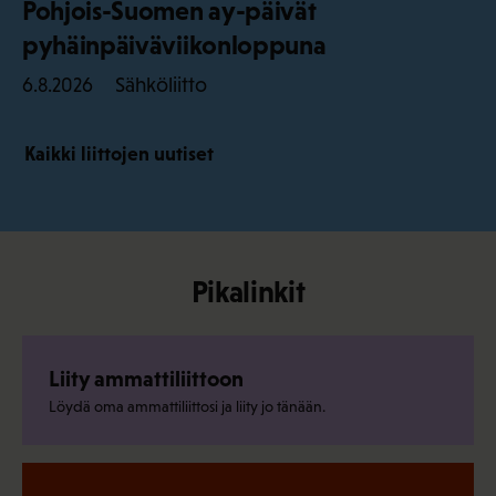
Pohjois-Suomen ay-päivät
pyhäinpäiväviikonloppuna
Sähköliitto
6.8.2026
Kaikki liittojen uutiset
Pikalinkit
Liity ammattiliittoon
Löydä oma ammattiliittosi ja liity jo tänään.