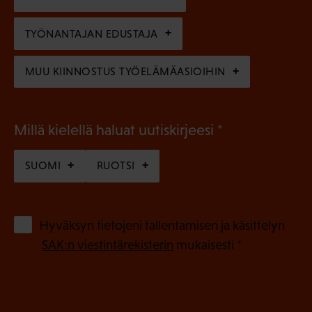
e
n
TYÖNANTAJAN EDUSTAJA
)
MUU KIINNOSTUS TYÖELÄMÄASIOIHIN
(
Millä kielellä haluat uutiskirjeesi
P
SUOMI
RUOTSI
a
k
o
(
Hyväksyn tietojeni tallentamisen ja käsittelyn
P
l
SAK:n viestintärekisterin
mukaisesti *
a
l
k
i
o