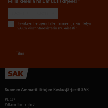
(Pakollinen)
Millä kielellä haluat uutiskirjeesi
SUOMI
RUOTSI
(Pa
Hyväksyn tietojeni tallentamisen ja käsittelyn
SAK:n viestintärekisterin
mukaisesti *
Tilaa
Suomen Ammattiliittojen Keskusjärjestö SAK
PL 157
Pitkänsillanranta 3