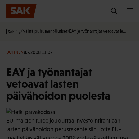
Hyppää
sisältöön
s
Näistä puhutaan
Uutiset
EAY ja työnantajat vetoavat la…
a
k
·
8.7.2008 11:07
UUTINEN
f
i
EAY ja työnantajat
vetoavat lasten
päivähoidon puolesta
EU-maiden tulee jouduttaa investointitahtiaan
lasten päivähoidon perusrakenteisiin, jotta EU-
maat yltäisivät vuonna 2002 yhdessä asettamiinsa