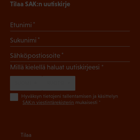
Tilaa SAK:n uutiskirje
(Pakollinen)
Etunimi
(Pakollinen)
Sukunimi
(Pakollinen)
Sähköpostiosoite
(Pakollinen)
Millä kielellä haluat uutiskirjeesi
SUOMI
RUOTSI
(Pa
Hyväksyn tietojeni tallentamisen ja käsittelyn
SAK:n viestintärekisterin
mukaisesti *
Tilaa