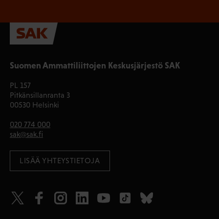
Suomen Ammattiliittojen Keskusjärjestö SAK
PL 157
Pitkänsillanranta 3
00530 Helsinki
020 774 000
sak@sak.fi
LISÄÄ YHTEYSTIETOJA