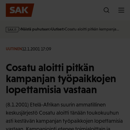
Hyppää
sisältöön
s
Näistä puhutaan
Uutiset
Cosatu aloitti pitkän kampanja…
a
k
·
12.1.2001 17:09
UUTINEN
f
i
Cosatu aloitti pitkän
kampanjan työpaikkojen
lopettamisia vastaan
(8.1.2001) Etelä-Afrikan suurin ammatillinen
keskusjärjestö Cosatu aloitti tänään toukokuuhun
asti kestävän kampanjan työpaikkojen lopettamisia
vastaan. Kampanjointi etenee toimialoittain ja