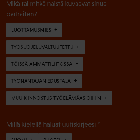
l
Mikä tai mitkä näistä kuvaavat sinua
n
k
l
parhaiten?
e
o
i
n
l
LUOTTAMUSMIES
n
)
l
e
TYÖSUOJELUVALTUUTETTU
i
n
n
)
TÖISSÄ AMMATTILIITOSSA
e
n
TYÖNANTAJAN EDUSTAJA
)
MUU KIINNOSTUS TYÖELÄMÄASIOIHIN
(
Millä kielellä haluat uutiskirjeesi
P