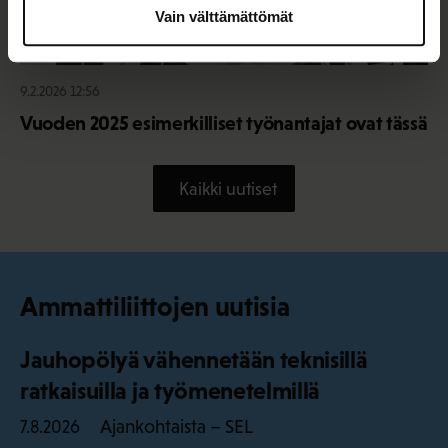
Vain välttämättömät
9.2.2026 12:56
Vuoden 2025 esimerkilliset työnantajat ovat tässä
Kaikki uutiset
Ammattiliittojen uutisia
Jauhopölyä vähennetään teknisillä
ratkaisuilla ja työmenetelmillä
Ajankohtaista – SEL
7.8.2026