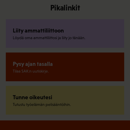
Pikalinkit
Liity ammattiliittoon
Löydä oma ammattiliittosi ja liity jo tänään.
Pysy ajan tasalla
Tilaa SAK:n uutiskirje.
Tunne oikeutesi
Tutustu työelämän pelisääntöihin.