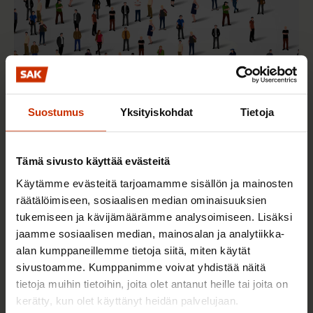
Suostumus
Yksityiskohdat
Tietoja
2.6.2026 11:00
Työmarkkinakeskusjärjestöt: Tuottava ja
hyvinvoiva työelämä on yhteinen asia
Tämä sivusto käyttää evästeitä
Käytämme evästeitä tarjoamamme sisällön ja mainosten
räätälöimiseen, sosiaalisen median ominaisuuksien
tukemiseen ja kävijämäärämme analysoimiseen. Lisäksi
TERVE JA HYVÄ TYÖELÄMÄ
jaamme sosiaalisen median, mainosalan ja analytiikka-
alan kumppaneillemme tietoja siitä, miten käytät
sivustoamme. Kumppanimme voivat yhdistää näitä
tietoja muihin tietoihin, joita olet antanut heille tai joita on
kerätty, kun olet käyttänyt heidän palvelujaan.