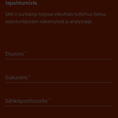
tapahtumista
SAK:n uutiskirje tarjoaa viikottain tutkittua tietoa,
asiantuntijoiden näkemyksiä ja analyysejä.
(
Etunimi
P
a
(
Sukunimi
k
P
o
a
l
(
Sähköpostiosoite
k
l
P
o
i
a