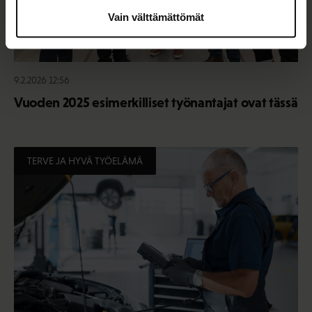
Vain välttämättömät
9.2.2026 12:56
Vuoden 2025 esimerkilliset työnantajat ovat tässä
TERVE JA HYVÄ TYÖELÄMÄ