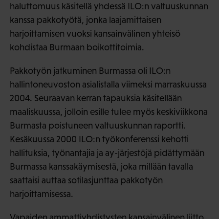
haluttomuus käsitellä yhdessä ILO:n valtuuskunnan
kanssa pakkotyötä, jonka laajamittaisen
harjoittamisen vuoksi kansainvälinen yhteisö
kohdistaa Burmaan boikottitoimia.
Pakkotyön jatkuminen Burmassa oli ILO:n
hallintoneuvoston asialistalla viimeksi marraskuussa
2004. Seuraavan kerran tapauksia käsitellään
maaliskuussa, jolloin esille tulee myös keskiviikkona
Burmasta poistuneen valtuuskunnan raportti.
Kesäkuussa 2000 ILO:n työkonferenssi kehotti
hallituksia, työnantajia ja ay-järjestöjä pidättymään
Burmassa kanssakäymisestä, joka millään tavalla
saattaisi auttaa sotilasjunttaa pakkotyön
harjoittamisessa.
Vapaiden ammattiyhdistysten kansainvälinen liitto