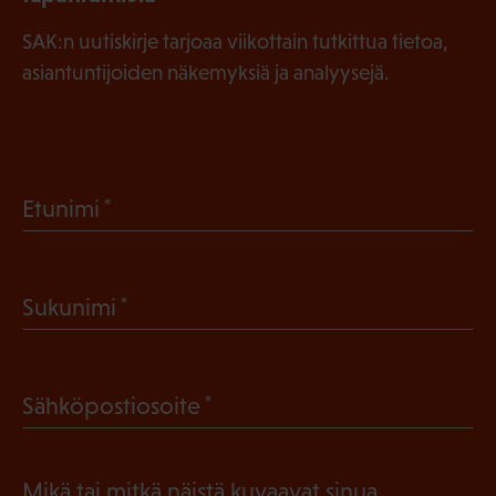
SAK:n uutiskirje tarjoaa viikottain tutkittua tietoa,
asiantuntijoiden näkemyksiä ja analyysejä.
(
Etunimi
P
a
(
Sukunimi
k
P
o
a
l
(
Sähköpostiosoite
k
l
P
o
i
a
l
Mikä tai mitkä näistä kuvaavat sinua