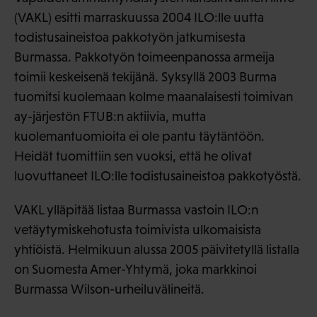
(VAKL) esitti marraskuussa 2004 ILO:lle uutta
todistusaineistoa pakkotyön jatkumisesta
Burmassa. Pakkotyön toimeenpanossa armeija
toimii keskeisenä tekijänä. Syksyllä 2003 Burma
tuomitsi kuolemaan kolme maanalaisesti toimivan
ay-järjestön FTUB:n aktiivia, mutta
kuolemantuomioita ei ole pantu täytäntöön.
Heidät tuomittiin sen vuoksi, että he olivat
luovuttaneet ILO:lle todistusaineistoa pakkotyöstä.
VAKL ylläpitää listaa Burmassa vastoin ILO:n
vetäytymiskehotusta toimivista ulkomaisista
yhtiöistä. Helmikuun alussa 2005 päivitetyllä listalla
on Suomesta Amer-Yhtymä, joka markkinoi
Burmassa Wilson-urheiluvälineitä.