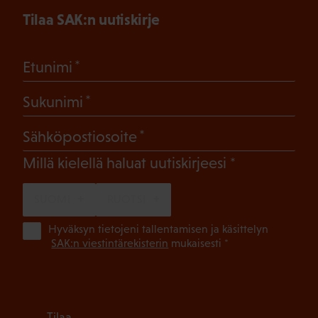
Tilaa SAK:n uutiskirje
(Pakollinen)
Etunimi
(Pakollinen)
Sukunimi
(Pakollinen)
Sähköpostiosoite
(Pakollinen)
Millä kielellä haluat uutiskirjeesi
SUOMI
RUOTSI
(Pa
Hyväksyn tietojeni tallentamisen ja käsittelyn
SAK:n viestintärekisterin
mukaisesti *
Tilaa