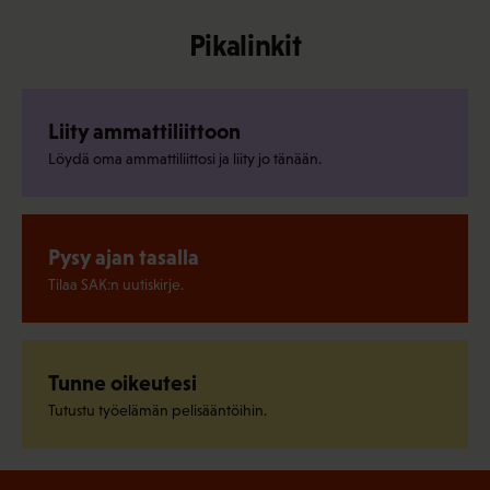
Pikalinkit
Liity ammattiliittoon
Löydä oma ammattiliittosi ja liity jo tänään.
Pysy ajan tasalla
Tilaa SAK:n uutiskirje.
Tunne oikeutesi
Tutustu työelämän pelisääntöihin.