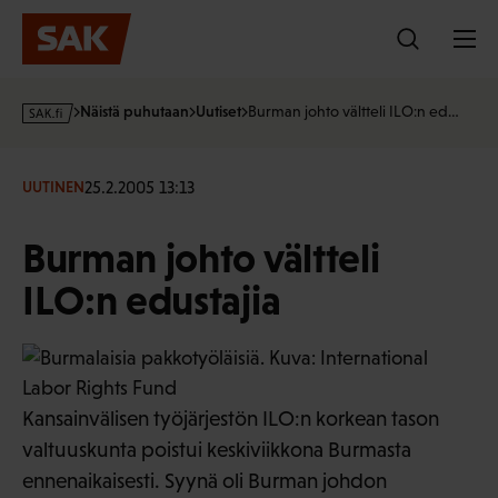
Hyppää
sisältöön
s
Näistä puhutaan
Uutiset
Burman johto vältteli ILO:n ed…
a
k
·
25.2.2005 13:13
UUTINEN
f
i
Burman johto vältteli
ILO:n edustajia
Kansainvälisen työjärjestön ILO:n korkean tason
valtuuskunta poistui keskiviikkona Burmasta
ennenaikaisesti. Syynä oli Burman johdon