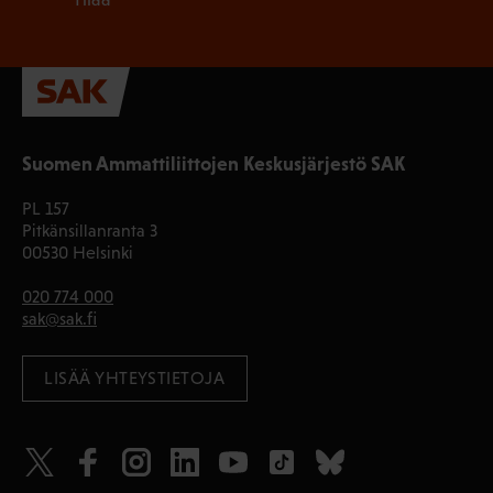
Suomen Ammattiliittojen Keskusjärjestö SAK
PL 157
Pitkänsillanranta 3
00530 Helsinki
020 774 000
sak@sak.fi
LISÄÄ YHTEYSTIETOJA