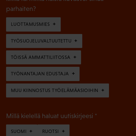
n
k
l
parhaiten?
e
o
i
n
l
LUOTTAMUSMIES
n
)
l
e
TYÖSUOJELUVALTUUTETTU
i
n
n
)
TÖISSÄ AMMATTILIITOSSA
e
n
TYÖNANTAJAN EDUSTAJA
)
MUU KIINNOSTUS TYÖELÄMÄASIOIHIN
(
Millä kielellä haluat uutiskirjeesi
P
SUOMI
RUOTSI
a