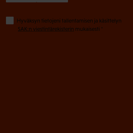
k
o
(
Hyväksyn tietojeni tallentamisen ja käsittelyn
P
l
SAK:n viestintärekisterin
mukaisesti *
a
l
k
i
o
n
l
e
l
i
n
n
)
e
n
)