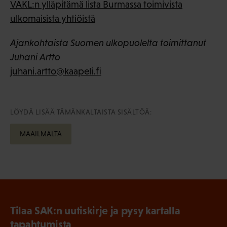
VAKL:n ylläpitämä lista Burmassa toimivista
ulkomaisista yhtiöistä
Ajankohtaista Suomen ulkopuolelta toimittanut
Juhani Artto
juhani.artto@kaapeli.fi
LÖYDÄ LISÄÄ TÄMÄNKALTAISTA SISÄLTÖÄ:
MAAILMALTA
Tilaa SAK:n uutiskirje ja pysy kartalla
tapahtumista