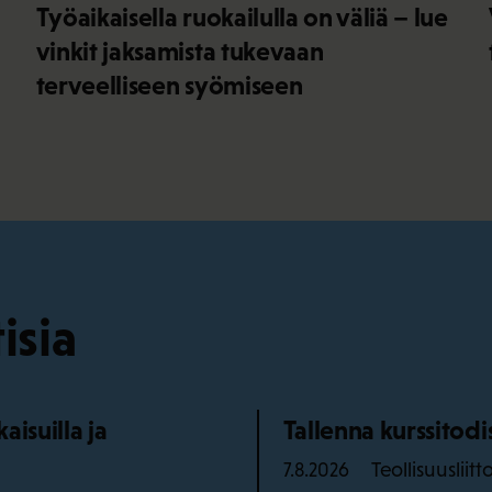
Työaikaisella ruokailulla on väliä – lue
vinkit jaksamista tukevaan
terveelliseen syömiseen
isia
isuilla ja
Tallenna kurssitod
Teollisuusliitt
7.8.2026