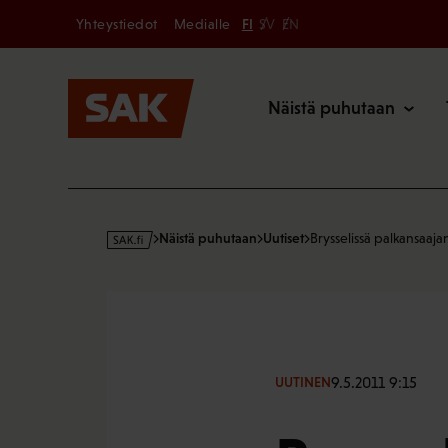
Secondary
Hyppää
Yhteystiedot
Medialle
FI
SV
EN
sisältöön
Päävalikk
Näistä puhutaan
s
Näistä puhutaan
Uutiset
Brysselissä palkansaaja
a
k
·
f
i
9.5.2011 9:15
UUTINEN