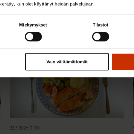
n kerätty, kun olet käyttänyt heidän palvelujaan.
 kiinnostaa
Mieltymykset
Tilastot
TERVE JA HYVÄ TYÖELÄMÄ
Vain välttämättömät
22.5.2026 9:00