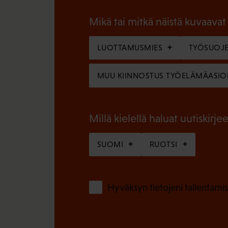
o
a
l
Mikä tai mitkä näistä kuvaavat
k
l
o
LUOTTAMUSMIES
TYÖSUOJE
i
l
n
MUU KIINNOSTUS TYÖELÄMÄASIO
l
e
i
n
n
Millä kielellä haluat uutiskirjee
)
e
SUOMI
RUOTSI
n
)
Hyväksyn tietojeni tallentamis