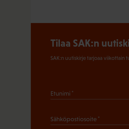
Tilaa SAK:n uutisk
SAK:n uutiskirje tarjoaa viikottain 
(
Etunimi
P
a
(
Sähköpostiosoite
k
P