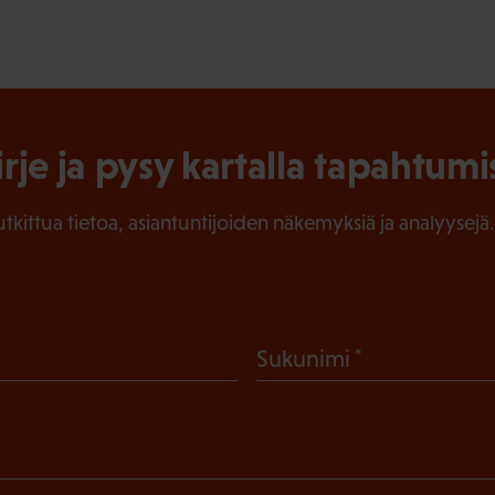
irje ja pysy kartalla tapahtumi
tutkittua tietoa, asiantuntijoiden näkemyksiä ja analyysejä.
(
Sukunimi
P
a
k