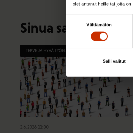
olet antanut heille tai joita o
Suostumuksen
Sinua saattaa myös
Välttämätön
valinta
TERVE JA HYVÄ TYÖELÄMÄ
Salli valitut
2.6.2026 11:00