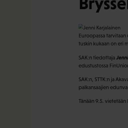
Bryssel
Euroopassa tarvitaan 
tuskin kukaan on eri 
Jenn
SAK:n tiedottaja
edustustossa FinUnion
SAK:n, STTK:n ja Aka
palkansaajien edunval
Tänään 9.5. vietetään