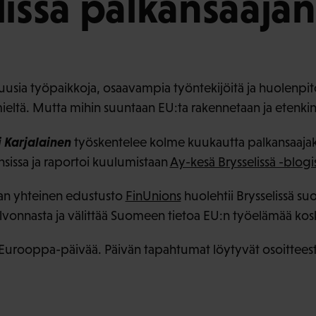
issä palkansaajan 
uusia työpaikkoja, osaavampia työntekijöitä ja huolenpit
mieltä. Mutta mihin suuntaan EU:ta rakennetaan ja etenkin
i Karjalainen
työskentelee kolme kuukautta palkansaajak
sissa ja raportoi kuulumistaan
Ay-kesä Brysselissä -blogi
van yhteinen edustusto
FinUnions
huolehtii Brysselissä su
vonnasta ja välittää Suomeen tietoa EU:n työelämää koske
 Eurooppa-päivää. Päivän tapahtumat löytyvät osoittees