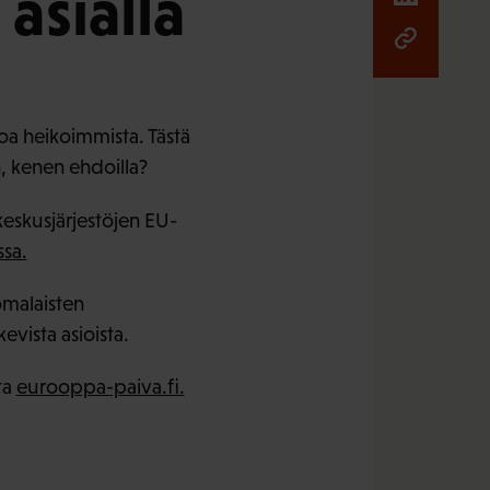
asialla
oa heikoimmista. Tästä
, kenen ehdoilla?
eskusjärjestöjen EU-
ssa.
omalaisten
vista asioista.
ta
eurooppa-paiva.fi.