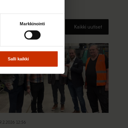
Markkinointi
Kaikki uutiset
TERVE JA HYVÄ TYÖELÄMÄ
Salli kaikki
9.2.2026 12:56