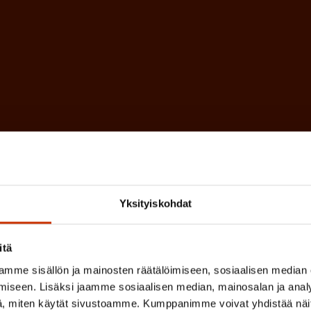
k
i
o
n
l
e
l
i
n
n
)
e
n
)
Yksityiskohdat
itä
mme sisällön ja mainosten räätälöimiseen, sosiaalisen median
iseen. Lisäksi jaamme sosiaalisen median, mainosalan ja analy
, miten käytät sivustoamme. Kumppanimme voivat yhdistää näitä t