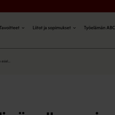
o
Tavoitteet
Liitot ja sopimukset
Työelämän ABC
n asial…