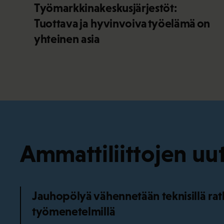
Työmarkkinakeskusjärjestöt:
Tuottava ja hyvinvoiva työelämä on
yhteinen asia
Ammattiliittojen uut
Jauhopölyä vähennetään teknisillä ratka
työmenetelmillä