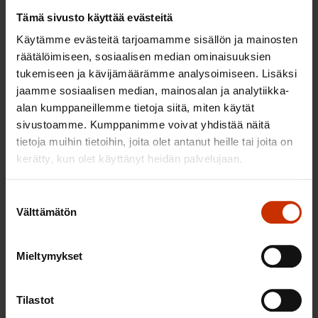
Tämä sivusto käyttää evästeitä
Käytämme evästeitä tarjoamamme sisällön ja mainosten
räätälöimiseen, sosiaalisen median ominaisuuksien
tukemiseen ja kävijämäärämme analysoimiseen. Lisäksi
jaamme sosiaalisen median, mainosalan ja analytiikka-
alan kumppaneillemme tietoja siitä, miten käytät
sivustoamme. Kumppanimme voivat yhdistää näitä
tietoja muihin tietoihin, joita olet antanut heille tai joita on
2.6.2026 11:00
kerätty, kun olet käyttänyt heidän palvelujaan.
Työmarkkinakeskusjärjestöt: Tuottava ja
hyvinvoiva työelämä on yhteinen asia
Suostumuksen
Välttämätön
valinta
TERVE JA HYVÄ TYÖELÄMÄ
Mieltymykset
Tilastot