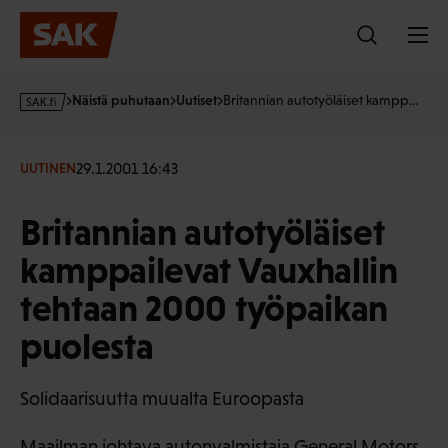
Hyppää
sisältöön
s
Näistä puhutaan
Uutiset
Britannian autotyöläiset kampp…
a
k
·
29.1.2001 16:43
UUTINEN
f
i
Britannian autotyöläiset
kamppailevat Vauxhallin
tehtaan 2000 työpaikan
puolesta
Solidaarisuutta muualta Euroopasta
Maailman johtava autonvalmistaja General Motors