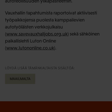
autoteollisuuden ylikapasiteettiin.
Vauxhallin tapahtumista raportoivat aktiivisesti
työpaikkojensa puolesta kamppailevien
autotyöläisten verkkojulkaisu
(
www.savevauxhalljobs.org.uk
) sekä sähköinen
paikallislehti Luton Online
(
www.lutononline.co.uk
).
LÖYDÄ LISÄÄ TÄMÄNKALTAISTA SISÄLTÖÄ:
MAAILMALTA