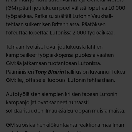
(GM) päätti joulukuun puolivälissä lopettaa 10 000
työpaikkaa. Ratkaisu sisältää Lutonin Vauxhall-
tehtaan sulkemisen Britanniassa. Päätöksen
toteuttaa lopettaa Lutonissa 2 000 työpaikkaa.
Tehtaan työläiset ovat joulukuusta lähtien
kamppailleet työpaikkojensa puolesta vaatien
GM:ää jatkamaan tuotantoaan Lutonissa.
Tony Blairin
Pääministeri
hallitus on luvannut tukea
GM:lle, jotta se ei luopuisi Lutonin tehtaastaan.
Autotyöläisten aiempien kriisien tapaan Lutonin
kampanjoijat ovat saaneet runsaasti
solidaarisuuden ilmauksia Euroopan muista maissa.
GM supistaa henkilökuntaansa reaktiona maailman