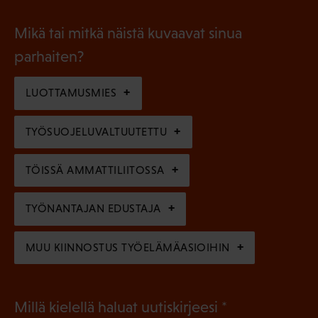
o
i
a
l
Mikä tai mitkä näistä kuvaavat sinua
n
k
l
parhaiten?
e
o
i
n
l
LUOTTAMUSMIES
n
)
l
e
TYÖSUOJELUVALTUUTETTU
i
n
n
)
TÖISSÄ AMMATTILIITOSSA
e
n
TYÖNANTAJAN EDUSTAJA
)
MUU KIINNOSTUS TYÖELÄMÄASIOIHIN
(
Millä kielellä haluat uutiskirjeesi