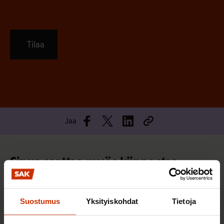
Tilaa
Jaa
Sinua saattaa myös kiinnostaa
TERVE JA HYVÄ TYÖELÄMÄ
Suostumus
Yksityiskohdat
Tietoja