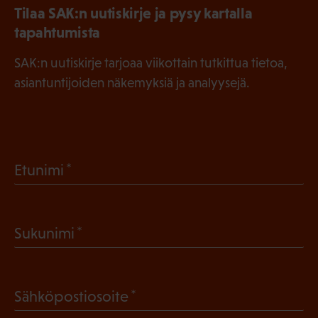
Tilaa SAK:n uutiskirje ja pysy kartalla
tapahtumista
SAK:n uutiskirje tarjoaa viikottain tutkittua tietoa,
asiantuntijoiden näkemyksiä ja analyysejä.
(
Etunimi
P
a
(
Sukunimi
k
P
o
a
l
(
Sähköpostiosoite
k
l
P