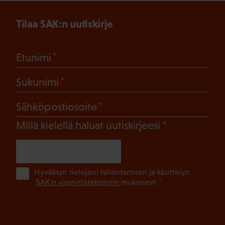
Tilaa SAK:n uutiskirje
(Pakollinen)
Etunimi
(Pakollinen)
Sukunimi
(Pakollinen)
Sähköpostiosoite
(Pakollinen)
Millä kielellä haluat uutiskirjeesi
SUOMI
RUOTSI
(Pa
Hyväksyn tietojeni tallentamisen ja käsittelyn
SAK:n viestintärekisterin
mukaisesti *