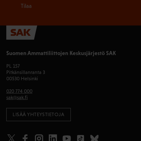
Tilaa
Suomen Ammattiliittojen Keskusjärjestö SAK
PL 157
Pitkänsillanranta 3
00530 Helsinki
020 774 000
sak@sak.fi
LISÄÄ YHTEYSTIETOJA