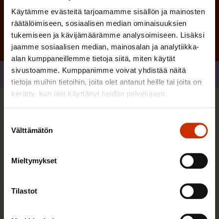
Käytämme evästeitä tarjoamamme sisällön ja mainosten
räätälöimiseen, sosiaalisen median ominaisuuksien
tukemiseen ja kävijämäärämme analysoimiseen. Lisäksi
jaamme sosiaalisen median, mainosalan ja analytiikka-
alan kumppaneillemme tietoja siitä, miten käytät
sivustoamme. Kumppanimme voivat yhdistää näitä
Jaa
tietoja muihin tietoihin, joita olet antanut heille tai joita on
kerätty, kun olet käyttänyt heidän palvelujaan.
Sinua saattaa myös kiinnostaa
Suostumuksen
Välttämätön
valinta
AY-LIIKE SUOMESSA JA MAAILMALLA
Mieltymykset
Tilastot