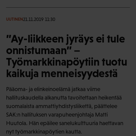
21.11.2019 11:30
UUTINEN
”Ay-liikkeen jyräys ei tule
onnistumaan” –
Työmarkkinapöytiin tuotu
kaikuja menneisyydestä
Pääoma- ja elinkeinoelämä jatkaa viime
hallituskaudella alkanutta tavoitettaan heikentää
suomalaista ammattiyhdistysliikettä, päättelee
SAK:n hallituksen varapuheenjohtaja Matti
Huutola. Hän epäilee sanelukulttuuria haettavan
nyt työmarkkinapöytien kautta.