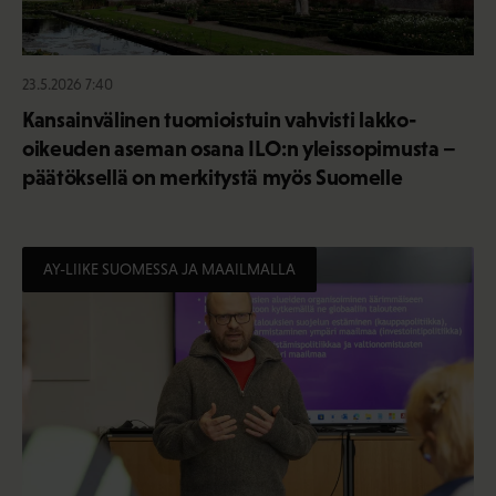
23.5.2026 7:40
Kansainvälinen tuomioistuin vahvisti lakko-
oikeuden aseman osana ILO:n yleissopimusta –
päätöksellä on merkitystä myös Suomelle
AY-LIIKE SUOMESSA JA MAAILMALLA