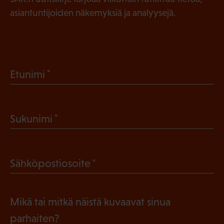
asiantuntijoiden näkemyksiä ja analyysejä.
(
Etunimi
P
a
(
Sukunimi
k
P
o
a
l
(
Sähköpostiosoite
k
l
P
o
i
a
l
Mikä tai mitkä näistä kuvaavat sinua
n
k
l
parhaiten?
e