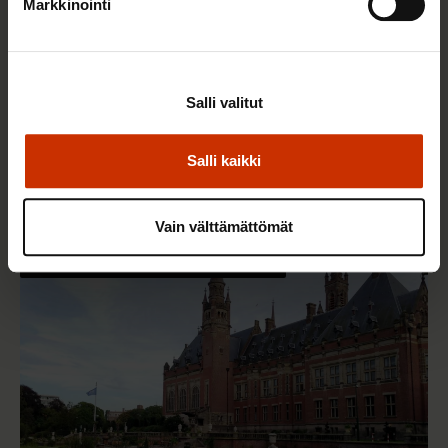
Markkinointi
Salli valitut
25.6.2026 10:35
Työelämän ammattilaiset: Panemme olutta,
Salli kaikki
jonka takana voimme ylpeänä seisoa
Vain välttämättömät
AY-LIIKE SUOMESSA JA MAAILMALLA