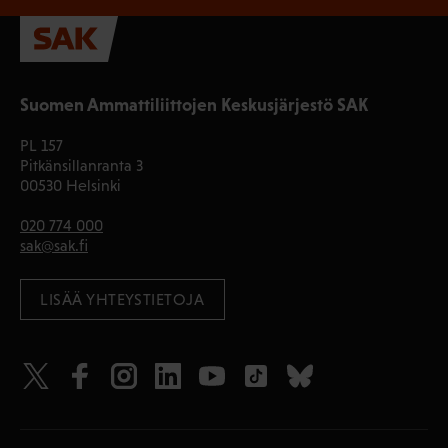
Suomen Ammattiliittojen Keskusjärjestö SAK
PL 157
Pitkänsillanranta 3
00530 Helsinki
020 774 000
sak@sak.fi
LISÄÄ YHTEYSTIETOJA