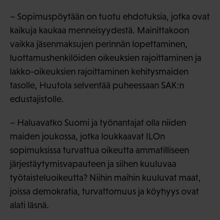
– Sopimuspöytään on tuotu ehdotuksia, jotka ovat
kaikuja kaukaa menneisyydestä. Mainittakoon
vaikka jäsenmaksujen perinnän lopettaminen,
luottamushenkilöiden oikeuksien rajoittaminen ja
lakko-oikeuksien rajoittaminen kehitysmaiden
tasolle, Huutola selventää puheessaan SAK:n
edustajistolle.
– Haluavatko Suomi ja työnantajat olla niiden
maiden joukossa, jotka loukkaavat ILOn
sopimuksissa turvattua oikeutta ammatilliseen
järjestäytymisvapauteen ja siihen kuuluvaa
työtaisteluoikeutta? Niihin maihin kuuluvat maat,
joissa demokratia, turvattomuus ja köyhyys ovat
alati läsnä.