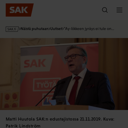
Hyppää
sisältöön
s
Näistä puhutaan
Uutiset
”Ay-liikkeen jyräys ei tule on…
a
k
·
f
i
Matti Huutola SAK:n edustajistossa 21.11.2019. Kuva:
Patrik Lindström