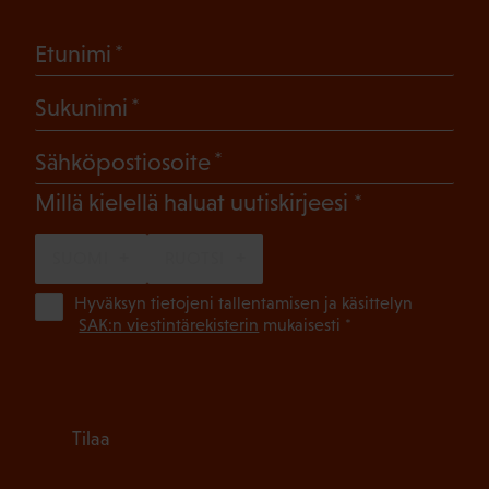
(Pakollinen)
Etunimi
(Pakollinen)
Sukunimi
(Pakollinen)
Sähköpostiosoite
(Pakollinen)
Millä kielellä haluat uutiskirjeesi
SUOMI
RUOTSI
(Pa
Hyväksyn tietojeni tallentamisen ja käsittelyn
SAK:n viestintärekisterin
mukaisesti *
Tilaa