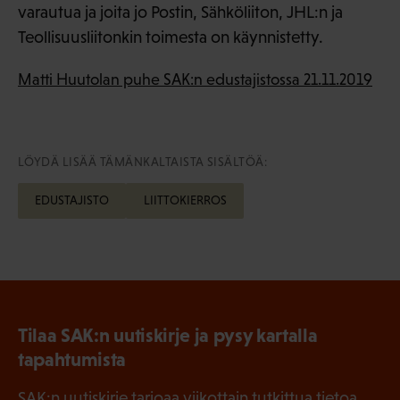
varautua ja joita jo Postin, Sähköliiton, JHL:n ja
Teollisuusliitonkin toimesta on käynnistetty.
Matti Huutolan puhe SAK:n edustajistossa 21.11.2019
LÖYDÄ LISÄÄ TÄMÄNKALTAISTA SISÄLTÖÄ:
EDUSTAJISTO
LIITTOKIERROS
Tilaa SAK:n uutiskirje ja pysy kartalla
tapahtumista
SAK:n uutiskirje tarjoaa viikottain tutkittua tietoa,