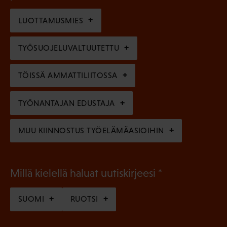
o
i
n
l
LUOTTAMUSMIES
n
)
l
e
TYÖSUOJELUVALTUUTETTU
i
n
n
)
TÖISSÄ AMMATTILIITOSSA
e
n
TYÖNANTAJAN EDUSTAJA
)
MUU KIINNOSTUS TYÖELÄMÄASIOIHIN
(
Millä kielellä haluat uutiskirjeesi
P
SUOMI
RUOTSI
a
k