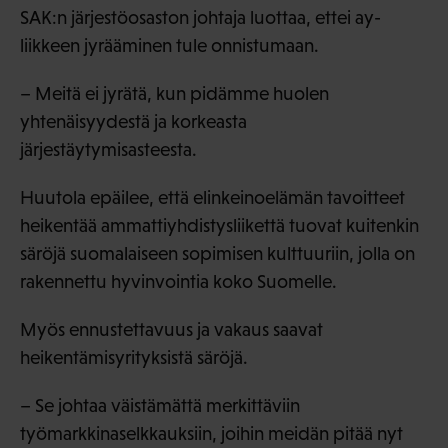
SAK:n järjestöosaston johtaja luottaa, ettei ay-
liikkeen jyrääminen tule onnistumaan.
– Meitä ei jyrätä, kun pidämme huolen
yhtenäisyydestä ja korkeasta
järjestäytymisasteesta.
Huutola epäilee, että elinkeinoelämän tavoitteet
heikentää ammattiyhdistysliikettä tuovat kuitenkin
säröjä suomalaiseen sopimisen kulttuuriin, jolla on
rakennettu hyvinvointia koko Suomelle.
Myös ennustettavuus ja vakaus saavat
heikentämisyrityksistä säröjä.
– Se johtaa väistämättä merkittäviin
työmarkkinaselkkauksiin, joihin meidän pitää nyt