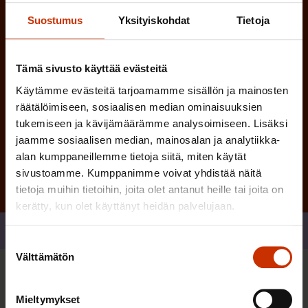
e
Suostumus
Yksityiskohdat
Tietoja
n
)
Tämä sivusto käyttää evästeitä
Käytämme evästeitä tarjoamamme sisällön ja mainosten
räätälöimiseen, sosiaalisen median ominaisuuksien
tukemiseen ja kävijämäärämme analysoimiseen. Lisäksi
Tilaa
jaamme sosiaalisen median, mainosalan ja analytiikka-
alan kumppaneillemme tietoja siitä, miten käytät
sivustoamme. Kumppanimme voivat yhdistää näitä
tietoja muihin tietoihin, joita olet antanut heille tai joita on
kerätty, kun olet käyttänyt heidän palvelujaan.
Jaa
Suostumuksen
Välttämätön
valinta
Sinua saattaa myös kiinnostaa
Mieltymykset