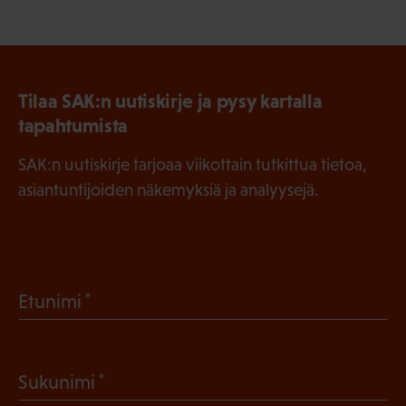
Tilaa SAK:n uutiskirje ja pysy kartalla
tapahtumista
SAK:n uutiskirje tarjoaa viikottain tutkittua tietoa,
asiantuntijoiden näkemyksiä ja analyysejä.
(
Etunimi
P
a
(
Sukunimi
k