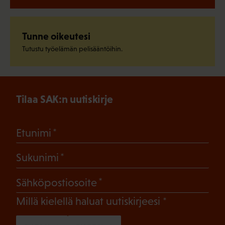
Tunne oikeutesi
Tutustu työelämän pelisääntöihin.
Tilaa SAK:n uutiskirje
(Pakollinen)
Etunimi
(Pakollinen)
Sukunimi
(Pakollinen)
Sähköpostiosoite
(Pakollinen)
Millä kielellä haluat uutiskirjeesi