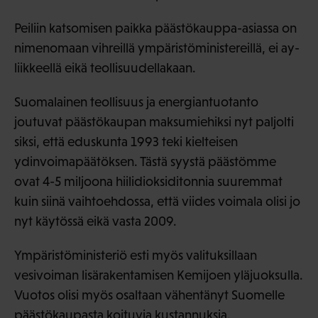
Peiliin katsomisen paikka päästökauppa-asiassa on
nimenomaan vihreillä ympäristöministereillä, ei ay-
liikkeellä eikä teollisuudellakaan.
Suomalainen teollisuus ja energiantuotanto
joutuvat päästökaupan maksumiehiksi nyt paljolti
siksi, että eduskunta 1993 teki kielteisen
ydinvoimapäätöksen. Tästä syystä päästömme
ovat 4-5 miljoona hiilidioksiditonnia suuremmat
kuin siinä vaihtoehdossa, että viides voimala olisi jo
nyt käytössä eikä vasta 2009.
Ympäristöministeriö esti myös valituksillaan
vesivoiman lisärakentamisen Kemijoen yläjuoksulla.
Vuotos olisi myös osaltaan vähentänyt Suomelle
päästökaupasta koituvia kustannuksia.