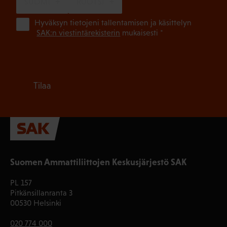
SUOMI
RUOTSI
(Pa
Hyväksyn tietojeni tallentamisen ja käsittelyn
SAK:n viestintärekisterin
mukaisesti *
Tilaa
Suomen Ammattiliittojen Keskusjärjestö SAK
PL 157
Pitkänsillanranta 3
00530 Helsinki
020 774 000