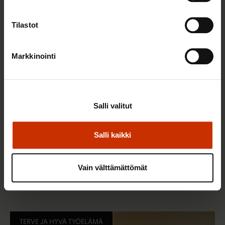
TERVE JA HYVÄ TYÖELÄMÄ
Tilastot
Markkinointi
Salli valitut
Salli kaikki
2.6.2026 11:00
Työmarkkinakeskusjärjestöt: Tuottava ja
Vain välttämättömät
hyvinvoiva työelämä on yhteinen asia
TERVE JA HYVÄ TYÖELÄMÄ