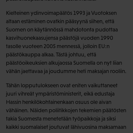
Kielteinen ydinvoimapäätös 1993 ja Vuotoksen
altaan estäminen ovatkin pääsyynä siihen, että
Suomen on käytännössä mahdotonta pudottaa
kasvihuonekaasujensa päästöjä vuoden 1990
tasolle vuoteen 2005 mennessä, jolloin EU:n
päästökauppa alkaa. Tästä johtuu, että
päästöoikeuksien alkujaossa Suomella on nyt liian
vähän jaettavaa ja joudumme heti maksajan rooliin.
Tähän lopputulokseen ovat eniten vaikuttaneet
juuri vihreät ympäristöministerit, eikä edustaja
Hassin henkilökohtainenkaan osuus ole aivan
vähäinen. Näiden poliitikkojen tekemien päätösten
takia Suomesta menetetään työpaikkoja ja siksi
kaikki suomalaiset joutuvat lähivuosina maksamaan