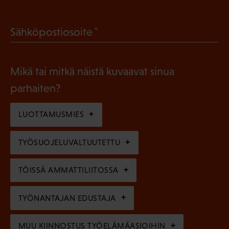
P
o
a
l
(
Sähköpostiosoite
k
l
P
o
i
a
l
Mikä tai mitkä näistä kuvaavat sinua
n
k
l
parhaiten?
e
o
i
n
l
LUOTTAMUSMIES
n
)
l
e
TYÖSUOJELUVALTUUTETTU
i
n
n
)
TÖISSÄ AMMATTILIITOSSA
e
n
TYÖNANTAJAN EDUSTAJA
)
MUU KIINNOSTUS TYÖELÄMÄASIOIHIN