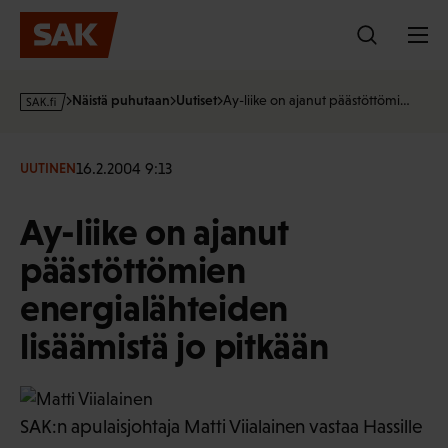
Hyppää
sisältöön
s
Näistä puhutaan
Uutiset
Ay-liike on ajanut päästöttömi…
a
k
·
16.2.2004 9:13
UUTINEN
f
i
Ay-liike on ajanut
päästöttömien
energialähteiden
lisäämistä jo pitkään
SAK:n apulaisjohtaja Matti Viialainen vastaa Hassille