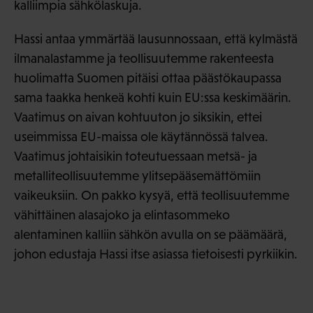
kalliimpia sähkölaskuja.
Hassi antaa ymmärtää lausunnossaan, että kylmästä
ilmanalastamme ja teollisuutemme rakenteesta
huolimatta Suomen pitäisi ottaa päästökaupassa
sama taakka henkeä kohti kuin EU:ssa keskimäärin.
Vaatimus on aivan kohtuuton jo siksikin, ettei
useimmissa EU-maissa ole käytännössä talvea.
Vaatimus johtaisikin toteutuessaan metsä- ja
metalliteollisuutemme ylitsepääsemättömiin
vaikeuksiin. On pakko kysyä, että teollisuutemme
vähittäinen alasajoko ja elintasommeko
alentaminen kalliin sähkön avulla on se päämäärä,
johon edustaja Hassi itse asiassa tietoisesti pyrkiikin.