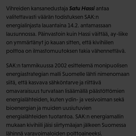
Satu Hassi
Vihreiden kansanedustaja
antaa
valitettavasti väärän todistuksen SAK:n
energialinjasta lauantaina 14.2. antamassaan
lausunnossa. Päinvastoin kuin Hassi väittää, ay-liike
on ymmärtänyt jo kauan sitten, että kivihiilen
polttoa on ilmastomuutoksen takia vähennettävä.
SAK:n tammikuussa 2002 esittelemä monipuolisen
energiastrategian malli Suomelle lähti nimenomaan
siitä, että kasvava sähköntarve ja riittävä
omavaraisuus turvataan lisäämällä päästöttömien
energialähteiden, kuten ydin- ja vesivoiman sekä
bioenergian ja muiden uusiutuvien
energialähteiden tuotantoa. SAK:n energiamallin
mukaan kivihiili jäisi siirtymäajan jälkeen Suomessa
lähinnä varavoimaloiden polttoaineeksi.