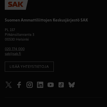
Suomen Ammattiliittojen Keskusjärjestö SAK
PL 157
Pitkänsillanranta 3
00530 Helsinki
020 774 000
sak@sak.fi
LISÄÄ YHTEYSTIETOJA