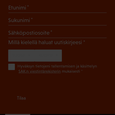
(Pakollinen)
Etunimi
(Pakollinen)
Sukunimi
(Pakollinen)
Sähköpostiosoite
(Pakollinen)
Millä kielellä haluat uutiskirjeesi
SUOMI
RUOTSI
(Pa
Hyväksyn tietojeni tallentamisen ja käsittelyn
SAK:n viestintärekisterin
mukaisesti *
Tilaa