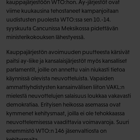
kauppajärjestöön WTO:hon. Ay-järjestöt ovat
viime kuukausina tehostaneet kampanjoitaan
uudistusten puolesta WTO:ssa sen 10.-14.
syyskuuta Cancunissa Meksikossa pidettävän
ministerikokouksen lähestyessä.
Kauppajärjestön avoimuuden puutteesta kärsivät
paitsi ay-liike ja kansalaisjärjestöt myös kansalliset
parlamentit, joille on annettu vain niukasti tietoa
käynnissä olevista neuvotteluista. Vapaiden
ammattiyhdistysten kansainvälisen liiton VAKL:n
mielestä neuvottelujen salaisuus loukkaa vakavasti
demokratiaa. Erityisen heikossa asemassa ovat
kymmenet kehitysmaat, joilla ei ole tehokkaassa
neuvottelemisessa vaadittavia voimavaroja. Suuri
enemmistö WTO:n 146 jäsenvaltiosta on
kehitysmaita.