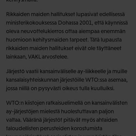
Rikkaiden maiden hallitukset lupasivat edellisessä
ministerikokouksessa Dohassa 2001, että käynnissä
oleva neuvottelukierros ottaa aiempaa enemmän
huomioon kehitysmaiden tarpeet. Tätä lupausta
rikkaiden maiden hallitukset eivät ole täyttäneet
lainkaan, VAKL arvostelee.
Järjestö vaatii kansainväliselle ay-liikkeelle ja muille
kansalaisyhteiskunnan järjestöille WTO:ssa asemaa,
jossa niillä on pysyvästi oikeus tulla kuulluiksi.
WTO:n kiistojen ratkaisuelimellä on kansainvälisten
ay-järjestöjen mielestä huolestuttavan paljon
valtaa. Vääränä järjestöt pitävät myös ahtaiden
taloudellisten perusteiden korostumista