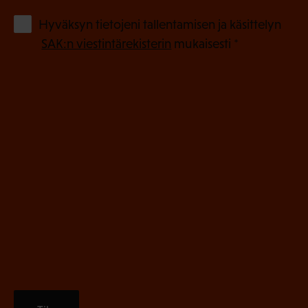
o
(
Hyväksyn tietojeni tallentamisen ja käsittelyn
P
l
SAK:n viestintärekisterin
mukaisesti *
a
l
k
i
o
n
l
e
l
i
n
n
)
e
n
)