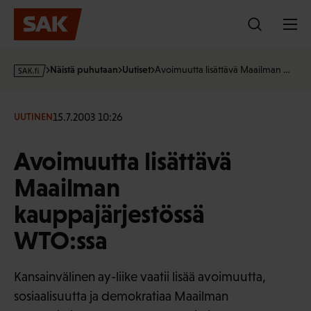
Hyppää
sisältöön
s
Näistä puhutaan
Uutiset
Avoimuutta lisättävä Maailman …
a
k
·
15.7.2003 10:26
UUTINEN
f
i
Avoimuutta lisättävä
Maailman
kauppajärjestössä
WTO:ssa
Kansainvälinen ay-liike vaatii lisää avoimuutta,
sosiaalisuutta ja demokratiaa Maailman