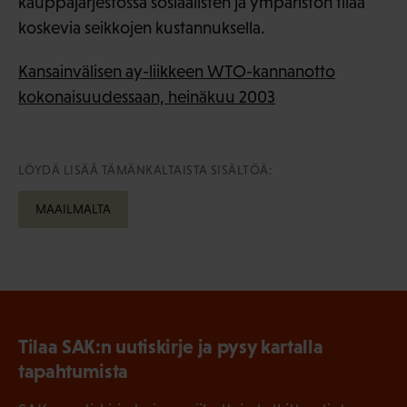
kauppajärjestössä sosiaalisten ja ympäristön tilaa
koskevia seikkojen kustannuksella.
Kansainvälisen ay-liikkeen WTO-kannanotto
kokonaisuudessaan, heinäkuu 2003
LÖYDÄ LISÄÄ TÄMÄNKALTAISTA SISÄLTÖÄ:
MAAILMALTA
Tilaa SAK:n uutiskirje ja pysy kartalla
tapahtumista