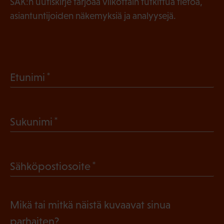
SAK:n uutiskirje tarjoaa viikottain tutkittua tietoa,
asiantuntijoiden näkemyksiä ja analyysejä.
(
Etunimi
P
a
(
Sukunimi
k
P
o
a
l
(
Sähköpostiosoite
k
l
P
o
i
a
l
Mikä tai mitkä näistä kuvaavat sinua
n
k
l
parhaiten?
e