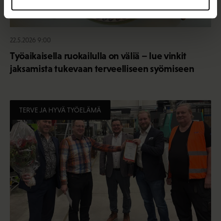
22.5.2026 9:00
Työaikaisella ruokailulla on väliä – lue vinkit
jaksamista tukevaan terveelliseen syömiseen
TERVE JA HYVÄ TYÖELÄMÄ