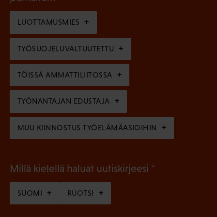
o
i
n
l
LUOTTAMUSMIES
n
)
l
e
TYÖSUOJELUVALTUUTETTU
i
n
n
)
TÖISSÄ AMMATTILIITOSSA
e
n
TYÖNANTAJAN EDUSTAJA
)
MUU KIINNOSTUS TYÖELÄMÄASIOIHIN
(
Millä kielellä haluat uutiskirjeesi
P
SUOMI
RUOTSI
a
k