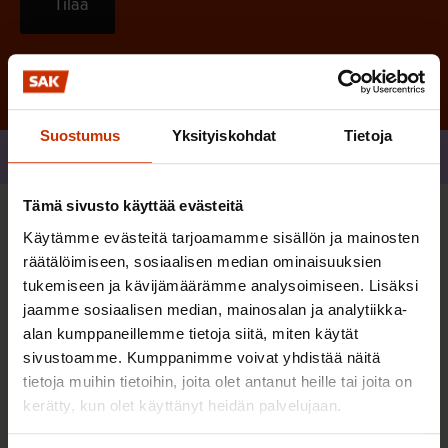
Tilaa
Suostumus
Yksityiskohdat
Tietoja
Jaa
Tämä sivusto käyttää evästeitä
Sinua saattaa myös kiinnostaa
Käytämme evästeitä tarjoamamme sisällön ja mainosten
räätälöimiseen, sosiaalisen median ominaisuuksien
tukemiseen ja kävijämäärämme analysoimiseen. Lisäksi
TERVE JA HYVÄ TYÖELÄMÄ
jaamme sosiaalisen median, mainosalan ja analytiikka-
alan kumppaneillemme tietoja siitä, miten käytät
sivustoamme. Kumppanimme voivat yhdistää näitä
tietoja muihin tietoihin, joita olet antanut heille tai joita on
kerätty, kun olet käyttänyt heidän palvelujaan.