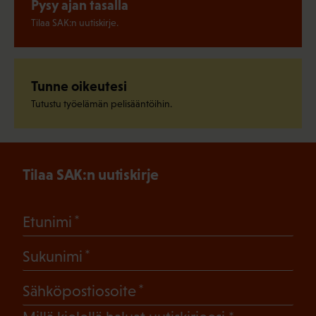
Pysy ajan tasalla
Tilaa SAK:n uutiskirje.
Tunne oikeutesi
Tutustu työelämän pelisääntöihin.
Tilaa SAK:n uutiskirje
(Pakollinen)
Etunimi
(Pakollinen)
Sukunimi
(Pakollinen)
Sähköpostiosoite