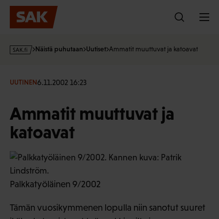
Hyppää
sisältöön
s
Näistä puhutaan
Uutiset
Ammatit muuttuvat ja katoavat
a
k
·
6.11.2002 16:23
UUTINEN
f
i
Ammatit muuttuvat ja
katoavat
Palkkatyöläinen 9/2002
Tämän vuosikymmenen lopulla niin sanotut suuret