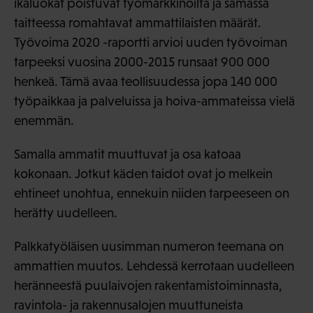
ikäluokat poistuvat työmarkkinoilta ja samassa
taitteessa romahtavat ammattilaisten määrät.
Työvoima 2020 -raportti arvioi uuden työvoiman
tarpeeksi vuosina 2000-2015 runsaat 900 000
henkeä. Tämä avaa teollisuudessa jopa 140 000
työpaikkaa ja palveluissa ja hoiva-ammateissa vielä
enemmän.
Samalla ammatit muuttuvat ja osa katoaa
kokonaan. Jotkut käden taidot ovat jo melkein
ehtineet unohtua, ennekuin niiden tarpeeseen on
herätty uudelleen.
Palkkatyöläisen uusimman numeron teemana on
ammattien muutos. Lehdessä kerrotaan uudelleen
heränneestä puulaivojen rakentamistoiminnasta,
ravintola- ja rakennusalojen muuttuneista