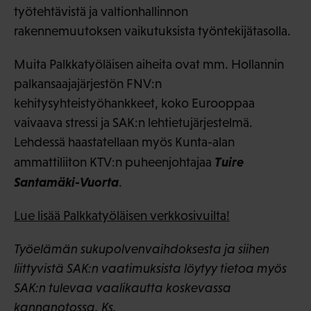
työtehtävistä ja valtionhallinnon
rakennemuutoksen vaikutuksista työntekijätasolla.
Muita Palkkatyöläisen aiheita ovat mm. Hollannin
palkansaajajärjestön FNV:n
kehitysyhteistyöhankkeet, koko Eurooppaa
vaivaava stressi ja SAK:n lehtietujärjestelmä.
Lehdessä haastatellaan myös Kunta-alan
Tuire
ammattiliiton KTV:n puheenjohtajaa
Santamäki-Vuorta
.
Lue lisää Palkkatyöläisen verkkosivuilta!
Työelämän sukupolvenvaihdoksesta ja siihen
liittyvistä SAK:n vaatimuksista löytyy tietoa myös
SAK:n tulevaa vaalikautta koskevassa
kannanotossa. Ks.