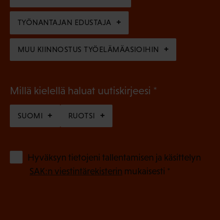
e
n
TYÖNANTAJAN EDUSTAJA
)
MUU KIINNOSTUS TYÖELÄMÄASIOIHIN
(
Millä kielellä haluat uutiskirjeesi
P
SUOMI
RUOTSI
a
k
o
(
Hyväksyn tietojeni tallentamisen ja käsittelyn
P
l
SAK:n viestintärekisterin
mukaisesti *
a
l
k
i
o
n