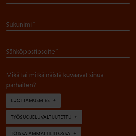
P
a
(
Sukunimi
k
P
o
a
l
(
Sähköpostiosoite
k
l
P
o
i
a
l
Mikä tai mitkä näistä kuvaavat sinua
n
k
l
parhaiten?
e
o
i
n
l
LUOTTAMUSMIES
n
)
l
e
TYÖSUOJELUVALTUUTETTU
i
n
n
)
TÖISSÄ AMMATTILIITOSSA