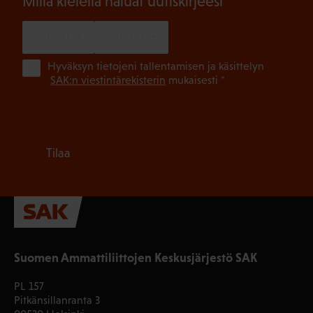
(Pakollinen)
Millä kielellä haluat uutiskirjeesi
SUOMI
RUOTSI
(Pa
Hyväksyn tietojeni tallentamisen ja käsittelyn
SAK:n viestintärekisterin
mukaisesti *
Tilaa
Suomen Ammattiliittojen Keskusjärjestö SAK
PL 157
Pitkänsillanranta 3