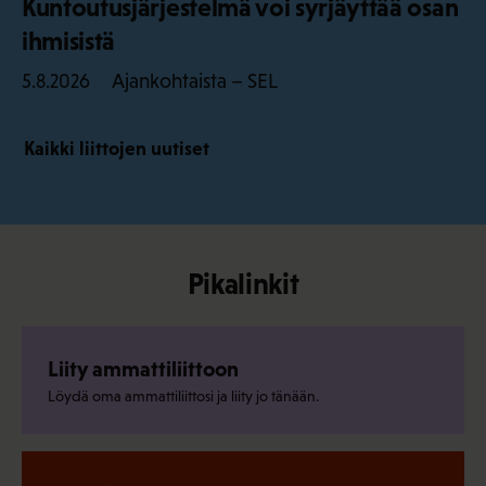
Kuntoutusjärjestelmä voi syrjäyttää osan
ihmisistä
Ajankohtaista – SEL
5.8.2026
Kaikki liittojen uutiset
Pikalinkit
Liity ammattiliittoon
Löydä oma ammattiliittosi ja liity jo tänään.