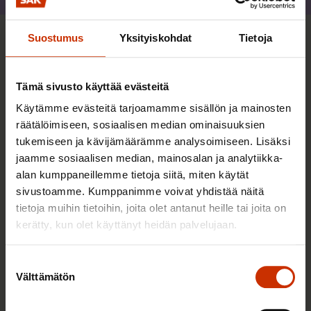
Suostumus
Yksityiskohdat
Tietoja
Sinua saattaa myös kiinnostaa
Tämä sivusto käyttää evästeitä
TERVE JA HYVÄ TYÖELÄMÄ
Käytämme evästeitä tarjoamamme sisällön ja mainosten
räätälöimiseen, sosiaalisen median ominaisuuksien
tukemiseen ja kävijämäärämme analysoimiseen. Lisäksi
jaamme sosiaalisen median, mainosalan ja analytiikka-
alan kumppaneillemme tietoja siitä, miten käytät
sivustoamme. Kumppanimme voivat yhdistää näitä
tietoja muihin tietoihin, joita olet antanut heille tai joita on
kerätty, kun olet käyttänyt heidän palvelujaan.
Suostumuksen
Välttämätön
valinta
2.6.2026 11:00
Työmarkkinakeskusjärjestöt: Tuottava ja