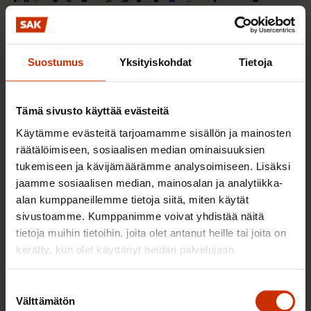
2.6.2026 11:00
Työmarkkinakeskusjärjestöt: Tuottava ja
hyvinvoiva työelämä on yhteinen asia
Suostumus
Yksityiskohdat
Tietoja
Tämä sivusto käyttää evästeitä
TERVE JA HYVÄ TYÖELÄMÄ
Käytämme evästeitä tarjoamamme sisällön ja mainosten
räätälöimiseen, sosiaalisen median ominaisuuksien
tukemiseen ja kävijämäärämme analysoimiseen. Lisäksi
jaamme sosiaalisen median, mainosalan ja analytiikka-
alan kumppaneillemme tietoja siitä, miten käytät
sivustoamme. Kumppanimme voivat yhdistää näitä
tietoja muihin tietoihin, joita olet antanut heille tai joita on
kerätty, kun olet käyttänyt heidän palvelujaan.
Suostumuksen
Välttämätön
valinta
22.5.2026 9:00