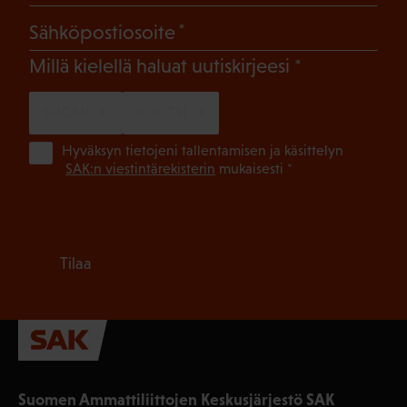
(Pakollinen)
Sähköpostiosoite
(Pakollinen)
Millä kielellä haluat uutiskirjeesi
SUOMI
RUOTSI
(Pa
Hyväksyn tietojeni tallentamisen ja käsittelyn
SAK:n viestintärekisterin
mukaisesti *
Tilaa
Suomen Ammattiliittojen Keskusjärjestö SAK