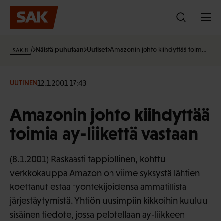
Hyppää
sisältöön
s
Näistä puhutaan
Uutiset
Amazonin johto kiihdyttää toim…
a
k
·
12.1.2001 17:43
UUTINEN
f
i
Amazonin johto kiihdyttää
toimia ay-liikettä vastaan
(8.1.2001) Raskaasti tappiollinen, kohttu
verkkokauppa Amazon on viime syksystä lähtien
koettanut estää työntekijöidensä ammatillista
järjestäytymistä. Yhtiön uusimpiin kikkoihin kuuluu
sisäinen tiedote, jossa pelotellaan ay-liikkeen