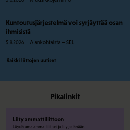
5.8.2026
Kuntoutusjärjestelmä voi syrjäyttää osan
ihmisistä
Ajankohtaista – SEL
5.8.2026
Kaikki liittojen uutiset
Pikalinkit
Liity ammattiliittoon
Löydä oma ammattiliittosi ja liity jo tänään.