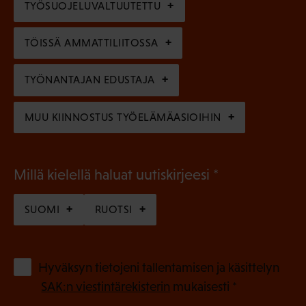
TYÖSUOJELUVALTUUTETTU
i
n
n
)
TÖISSÄ AMMATTILIITOSSA
e
n
TYÖNANTAJAN EDUSTAJA
)
MUU KIINNOSTUS TYÖELÄMÄASIOIHIN
(
Millä kielellä haluat uutiskirjeesi
P
SUOMI
RUOTSI
a
k
o
(
Hyväksyn tietojeni tallentamisen ja käsittelyn
P
l
SAK:n viestintärekisterin
mukaisesti *
a