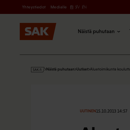
Secondary
Hyppää
Yhteystiedot
Medialle
FI
SV
EN
sisältöön
Päävalikk
Näistä puhutaan
s
Näistä puhutaan
Uutiset
Aluetoimikunta koulutt
a
k
·
f
i
15.10.2013 14:57
UUTINEN