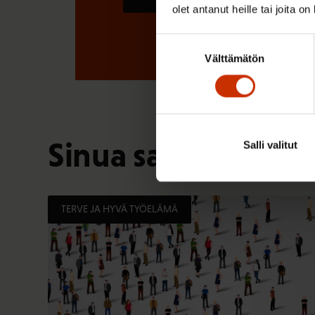
olet antanut heille tai joita o
Suostumuksen
Välttämätön
valinta
Sinua saattaa myös
Salli valitut
TERVE JA HYVÄ TYÖELÄMÄ