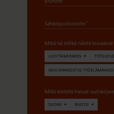
Etunimi
P
a
(
Sähköpostiosoite
k
P
o
a
l
Mikä tai mitkä näistä kuvaavat
k
l
o
LUOTTAMUSMIES
TYÖSUOJE
i
l
n
MUU KIINNOSTUS TYÖELÄMÄASIO
l
e
i
n
n
Millä kielellä haluat uutiskirjee
)
e
SUOMI
RUOTSI
n