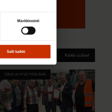
Markkinointi
Salli kaikki
Kaikki uutiset
TERVE JA HYVÄ TYÖELÄMÄ