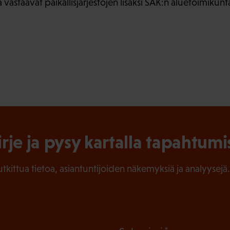
vastaavat paikallisjärjestöjen lisäksi SAK:n aluetoimiku
.
irje ja pysy kartalla tapahtumi
tutkittua tietoa, asiantuntijoiden näkemyksiä ja analyysejä.
(