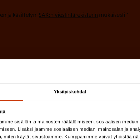
k
o
(
en ja käsittelyn
SAK:n viestintärekisterin
mukaisesti *
P
l
a
l
k
i
o
n
l
e
l
i
n
n
)
e
Yksityiskohdat
n
)
itä
mme sisällön ja mainosten räätälöimiseen, sosiaalisen median
iseen. Lisäksi jaamme sosiaalisen median, mainosalan ja analy
, miten käytät sivustoamme. Kumppanimme voivat yhdistää näitä t