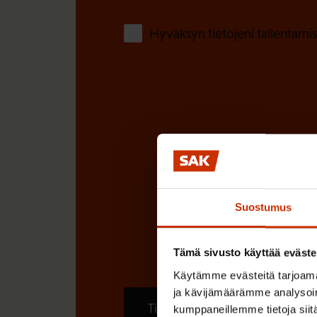
)
Hyväksyn tietojeni tallentamis
Suostumus
Tämä sivusto käyttää eväste
Käytämme evästeitä tarjoama
ja kävijämäärämme analysoim
Tilaa
kumppaneillemme tietoja siitä