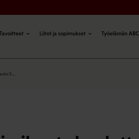
o
Tavoitteet
Liitot ja sopimukset
Työelämän ABC
autui 5.…