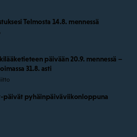
istuksesi Telmosta 14.8. mennessä
o
kilääketieteen päivään 20.9. mennessä –
oimassa 31.8. asti
iitto
-päivät pyhäinpäiväviikonloppuna