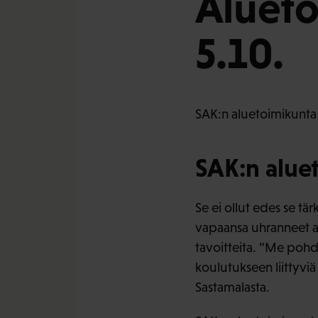
Alueto
5.10.
SAK:n aluetoimikunta 
SAK:n aluet
Se ei ollut edes se tä
vapaansa uhranneet a
tavoitteita. ”Me pohdit
koulutukseen liittyviä
Sastamalasta.