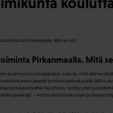
imikunta koulutt
kouluttautui Pirkanmaalla. Mitä se on?
oiminta Pirkanmaalla. Mitä s
rkein kysymys koulutuspäivänä, vaan se, mitä sillä tavoitel
luetoimikunnan jäsenet pohtivat päänsä puhki SAK:n al
aan yhteiskunnallisia tavoitteita, työllisyyden parantamise
 aloituspaikkoja” – kertoo aluetoimikunnan puheenjohtaja 