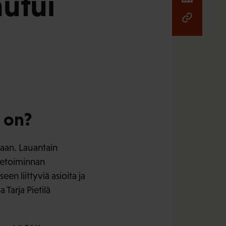
autui
e on?
laan. Lauantain
uetoiminnan
en liittyviä asioita ja
Tarja Pietilä