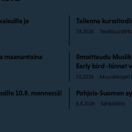
isuilla ja
Tallenna kurssitod
Teollisuusliitt
7.8.2026
aa maanantaina
Ilmoittaudu Musiik
Early bird -hinnat v
Muusikkojen l
7.8.2026
ille 10.8. mennessä!
Pohjois-Suomen ay
Sähköliitto
6.8.2026