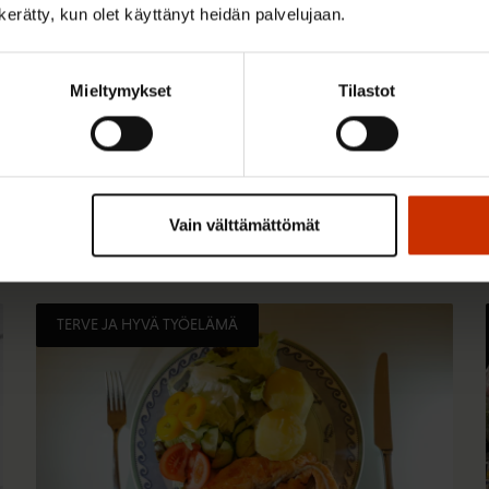
n kerätty, kun olet käyttänyt heidän palvelujaan.
Mieltymykset
Tilastot
 kiinnostaa
Vain välttämättömät
TERVE JA HYVÄ TYÖELÄMÄ