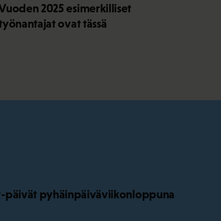
Vuoden 2025 esimerkilliset
työnantajat ovat tässä
-päivät pyhäinpäiväviikonloppuna