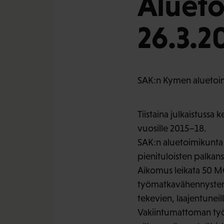
Aluet
26.3.2
SAK:n Kymen aluetoim
Tiistaina julkaistussa
vuosille 2015–18.
SAK:n aluetoimikunta h
pienituloisten palkan
Aikomus leikata 50 M€
työmatkavähennysten 
tekevien, laajentuneil
Vakiintumattoman työs