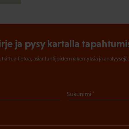
irje ja pysy kartalla tapahtumi
tutkittua tietoa, asiantuntijoiden näkemyksiä ja analyysejä.
(
Sukunimi
P
a
k