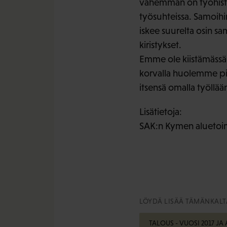
vähemmän on työhistor
työsuhteissa. Samoihin
iskee suurelta osin 
kiristykset.
Emme ole kiistämässä 
korvalla huolemme pi
itsensä omalla työllää
Lisätietoja:
SAK:n Kymen aluetoi
LÖYDÄ LISÄÄ TÄMÄNKALTA
TALOUS - VUOSI 2017 JA