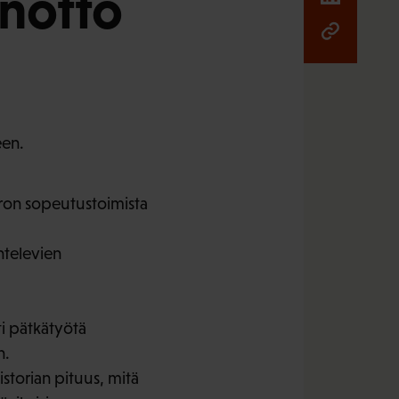
notto
een.
euron sopeutustoimista
ntelevien
i pätkätyötä
n.
storian pituus, mitä