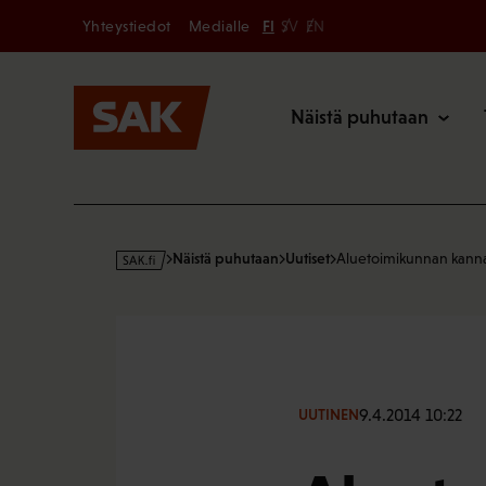
Secondary
Hyppää
Yhteystiedot
Medialle
FI
SV
EN
sisältöön
Päävalikk
Näistä puhutaan
s
Näistä puhutaan
Uutiset
Aluetoimikunnan kann
a
k
·
f
i
9.4.2014 10:22
UUTINEN