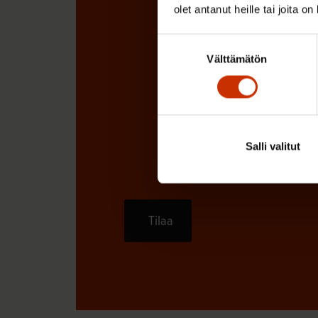
olet antanut heille tai joita o
Suostumuksen
Välttämätön
valinta
Salli valitut
Tilaa