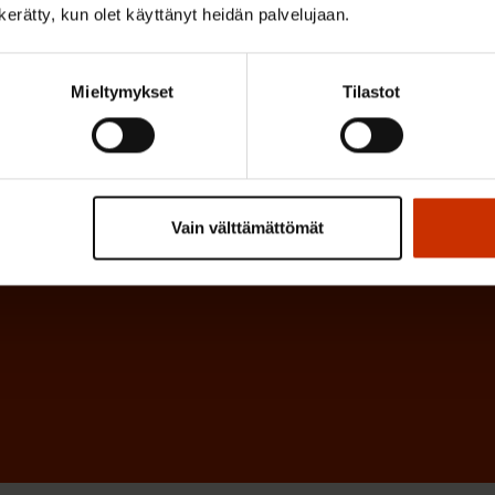
k
i
n kerätty, kun olet käyttänyt heidän palvelujaan.
o
n
l
e
l
Mieltymykset
Tilastot
i
n
n
)
e
n
Vain välttämättömät
)