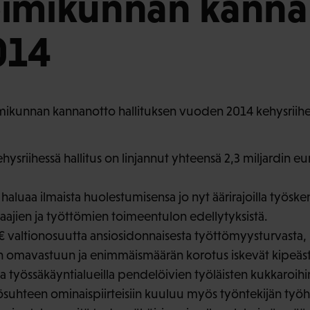
oimikunnan kanna
014
ikunnan kannanotto hallituksen vuoden 2014 kehysriih
 kehysriihessä hallitus on linjannut yhteensä 2,3 miljardin 
aluaa ilmaista huolestumisensa jo nyt äärirajoilla työske
saajien ja työttömien toimeentulon edellytyksistä.
 valtionosuutta ansiosidonnaisesta työttömyysturvasta,
omavastuun ja enimmäismäärän korotus iskevät kipeäst
la työssäkäyntialueilla pendelöivien työläisten kukkaroihi
uhteen ominaispiirteisiin kuuluu myös työntekijän työhi