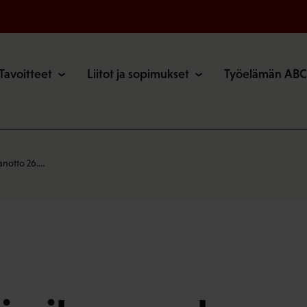
o
Tavoitteet
Liitot ja sopimukset
Työelämän ABC
anotto 26.…