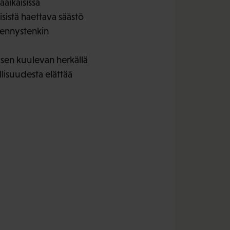
aikaisissa
sistä haettava säästö
hennystenkin
sen kuulevan herkällä
isuudesta elättää