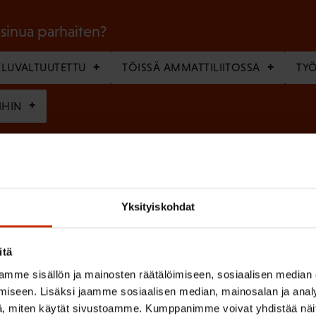
o
l
 sinua parhaiten?
l
LUVALTUUTETTU
TÖISSÄ AMMATTILIITOSSA
TY
i
n
IHIN
e
n
(
si
)
P
Yksityiskohdat
a
k
itä
o
(
en ja käsittelyn
SAK:n viestintärekisterin
mukaisesti *
mme sisällön ja mainosten räätälöimiseen, sosiaalisen median
P
l
iseen. Lisäksi jaamme sosiaalisen median, mainosalan ja analy
a
l
, miten käytät sivustoamme. Kumppanimme voivat yhdistää näitä t