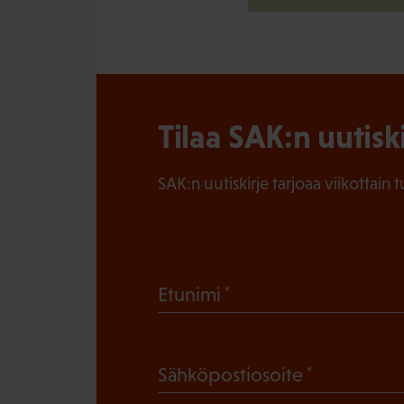
Tilaa SAK:n uutisk
SAK:n uutiskirje tarjoaa viikottain 
(
Etunimi
P
a
(
Sähköpostiosoite
k
P