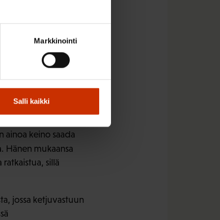
en määrä on telakalla
 sata, kunTechnipin
Markkinointi
htelun takia emme
 telakalta olisi
Salli kaikki
asta
on ainoa keino saada
a. Hänen mukaansa
atkaistua, sillä
ta, jossa ketjuvastuun
ssä