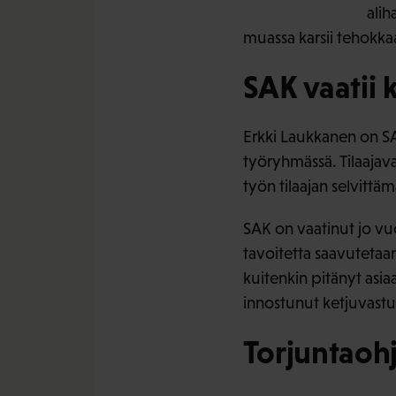
alih
muassa karsii tehokkaas
SAK vaatii 
Erkki Laukkanen on SA
työryhmässä. Tilaajav
työn tilaajan selvitt
SAK on vaatinut jo vu
tavoitetta saavutetaan
kuitenkin pitänyt asia
innostunut ketjuvastu
Torjuntaohj