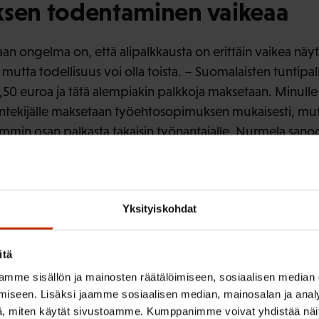
ksen todentaminen vaikeaa
 ongelma on, että alipalkkausta on erittäin vaikea näytt
mutta todellisuus voi olla toista. – Suomalaisten tuntipa
50 euroa ja tätä alempiakin palkkoja maksetaan. Minulle
yöntekijälle maksetaan työehtosopimuksen mukaisesti, mu
in osan palkasta takaisin työnantajalle, Nurmela sano
ista monet ovat suomalaisia yrityksiä, mutta ne palkkaav
jöitä.
Yksityiskohdat
a, että ulkomaalaiset työntekijät eivät sinänsä ole ongel
ehtosopimusten mukaisesti tai veroja ja muita maksuja la
itä
kkijoita ei pärjätä
mme sisällön ja mainosten räätälöimiseen, sosiaalisen median
iseen. Lisäksi jaamme sosiaalisen median, mainosalan ja analy
, miten käytät sivustoamme. Kumppanimme voivat yhdistää näitä t