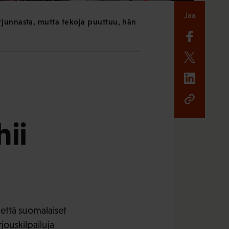
Jaa
junnasta, mutta tekoja puuttuu, hän
hii
 että suomalaiset
rjouskilpailuja