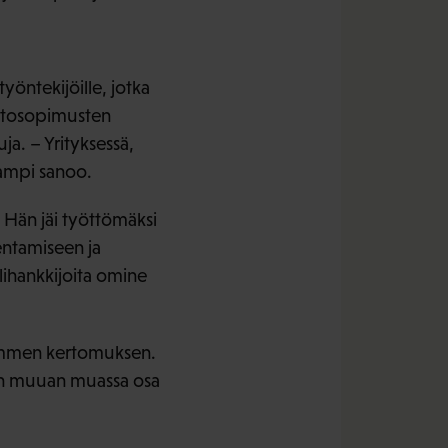
yöntekijöille, jotka
ehtosopimusten
a. – Yrityksessä,
lampi sanoo.
 Hän jäi työttömäksi
entamiseen ja
lihankkijoita omine
lammen kertomuksen.
an muuan muassa osa