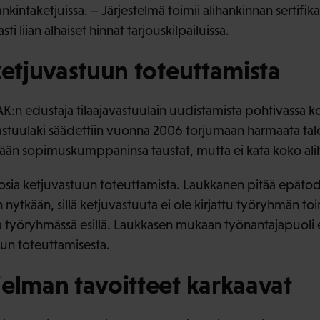
ankintaketjuissa. – Järjestelmä toimii alihankinnan sertifi
ti liian alhaiset hinnat tarjouskilpailuissa.
ketjuvastuun toteuttamista
K:n edustaja tilaajavastuulain uudistamista pohtivassa k
astuulaki säädettiin vuonna 2006 torjumaan harmaata talo
ämään sopimuskumppaninsa taustat, mutta ei kata koko ali
osia ketjuvastuun toteuttamista. Laukkanen pitää epäto
 nytkään, sillä ketjuvastuuta ei ole kirjattu työryhmän t
a työryhmässä esillä. Laukkasen mukaan työnantajapuoli ei
un toteuttamisesta.
elman tavoitteet karkaavat