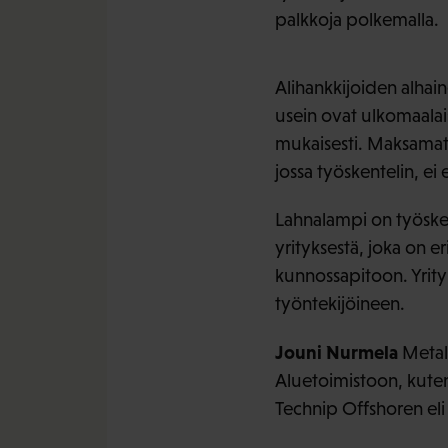
palkkoja polkemalla.
Alihankkijoiden alhain
usein ovat ulkomaalai
mukaisesti. Maksamatta
jossa työskentelin, ei
Lahnalampi on työsken
yrityksestä, joka on e
kunnossapitoon. Yrityk
työntekijöineen.
Jouni Nurmela
Metall
Aluetoimistoon, kute
Technip Offshoren eli