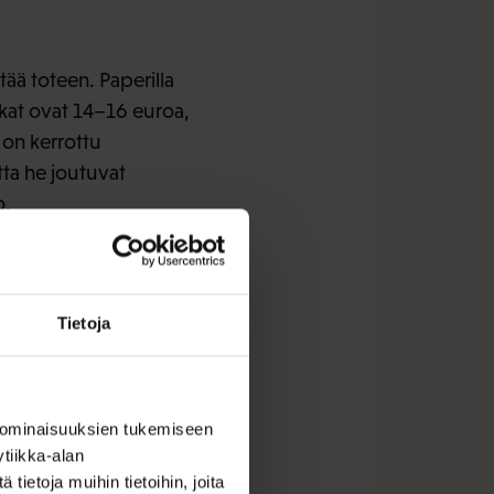
ää toteen. Paperilla
lkat ovat 14–16 euroa,
 on kerrottu
tta he joutuvat
o.
at tai vuokraavat
Tietoja
ma, mutta se on, jos
iminlyödään.
 ominaisuuksien tukemiseen
tiikka-alan
ietoja muihin tietoihin, joita