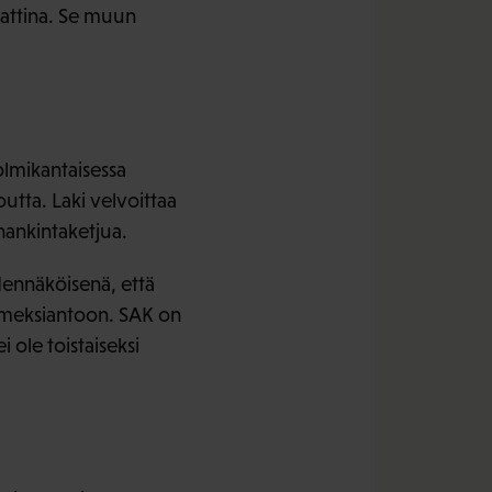
kaattina. Se muun
olmikantaisessa
utta. Laki velvoittaa
hankintaketjua.
dennäköisenä, että
oimeksiantoon. SAK on
 ole toistaiseksi