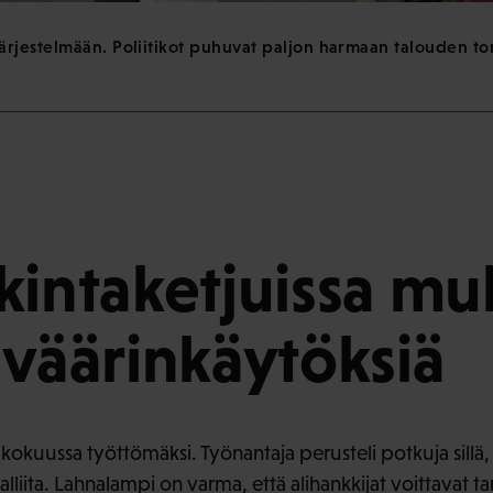
rjestelmään. Poliitikot puhuvat paljon harmaan talouden tor
kintaketjuissa mu
 väärinkäytöksiä
kokuussa työttömäksi. Työnantaja perusteli potkuja sillä,
kalliita. Lahnalampi on varma, että alihankkijat voittavat ta