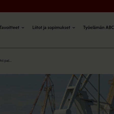
o
Tavoitteet
Liitot ja sopimukset
Työelämän ABC
hii pal…