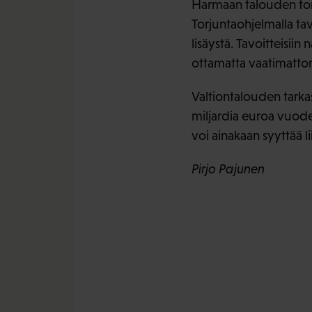
Harmaan talouden torj
Torjuntaohjelmalla ta
lisäystä. Tavoitteisi
ottamatta vaatimattom
Valtiontalouden tarka
miljardia euroa vuodes
voi ainakaan syyttää l
Pirjo Pajunen