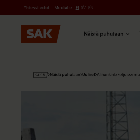
Secondary
Hyppää
Yhteystiedot
Medialle
FI
SV
EN
sisältöön
Päävalikk
Näistä puhutaan
s
Näistä puhutaan
Uutiset
Alihankintaketjuissa mu
a
k
·
f
i