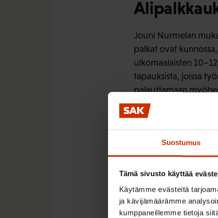
Alipalkkau
Jouni Nurmelan mukaan
palkat ovat kunnossa, 
ulkomaalaisten 10–12,
tapauksista, joissa t
palauttamaan myöhemm
Telakoiden alihankkijo
ulkomaalaisia työnteki
Suostumus
Jouni Nurmela korosta
heille ei makseta työ
Tämä sivusto käyttää eväste
Ilman alihan
Käytämme evästeitä tarjoama
ja kävijämäärämme analysoim
kumppaneillemme tietoja siitä