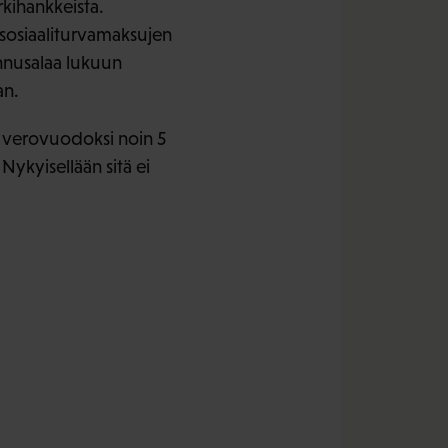
kihankkeista.
 sosiaaliturvamaksujen
ennusalaa lukuun
an.
i verovuodoksi noin 5
Nykyisellään sitä ei