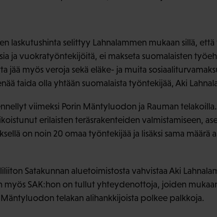
en laskutushinta selittyy Lahnalammen mukaan sillä, että t
sia ja vuokratyöntekijöitä, ei makseta suomalaisten työ
 jää myös veroja sekä eläke- ja muita sosiaaliturvamaksuj
 enää taida olla yhtään suomalaista työntekijää, Aki Lahna
nellyt viimeksi Porin Mäntyluodon ja Rauman telakoilla.
rikoistunut erilaisten teräsrakenteiden valmistamiseen, as
sellä on noin 20 omaa työntekijää ja lisäksi sama määrä a
iliiton Satakunnan aluetoimistosta vahvistaa Aki Lahna
n myös SAK:hon on tullut yhteydenottoja, joiden muka
 Mäntyluodon telakan alihankkijoista polkee palkkoja.