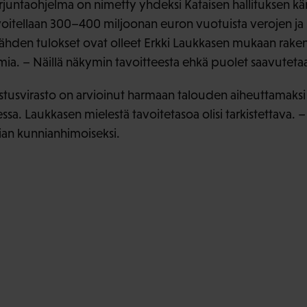
untaohjelma on nimetty yhdeksi Kataisen hallituksen kär
voitellaan 300–400 miljoonan euron vuotuista verojen ja
in nähden tulokset ovat olleet Erkki Laukkasen mukaan rak
ia. – Näillä näkymin tavoitteesta ehkä puolet saavuteta
stusvirasto on arvioinut harmaan talouden aiheuttamaks
sa. Laukkasen mielestä tavoitetasoa olisi tarkistettava. – 
iian kunnianhimoiseksi.