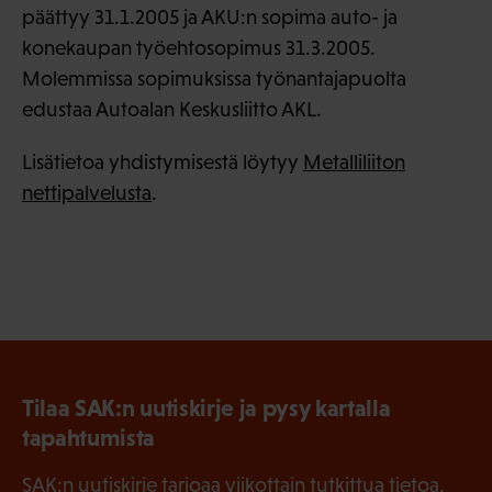
päättyy 31.1.2005 ja AKU:n sopima auto- ja
konekaupan työehtosopimus 31.3.2005.
Molemmissa sopimuksissa työnantajapuolta
edustaa Autoalan Keskusliitto AKL.
Lisätietoa yhdistymisestä löytyy
Metalliliiton
nettipalvelusta
.
Tilaa SAK:n uutiskirje ja pysy kartalla
tapahtumista
SAK:n uutiskirje tarjoaa viikottain tutkittua tietoa,