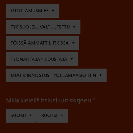
o
i
n
l
LUOTTAMUSMIES
n
)
l
e
TYÖSUOJELUVALTUUTETTU
i
n
n
)
TÖISSÄ AMMATTILIITOSSA
e
n
TYÖNANTAJAN EDUSTAJA
)
MUU KIINNOSTUS TYÖELÄMÄASIOIHIN
(
Millä kielellä haluat uutiskirjeesi
P
SUOMI
RUOTSI
a
k