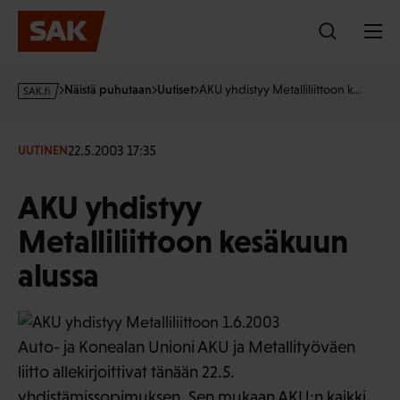
Hyppää
sisältöön
s
Näistä puhutaan
Uutiset
AKU yhdistyy Metalliliittoon k…
a
k
·
22.5.2003 17:35
UUTINEN
f
i
AKU yhdistyy
Metalliliittoon kesäkuun
alussa
Auto- ja Konealan Unioni AKU ja Metallityöväen
liitto allekirjoittivat tänään 22.5.
yhdistämissopimuksen. Sen mukaan AKU:n kaikki