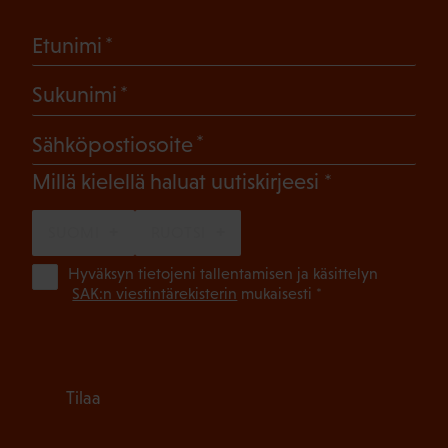
(Pakollinen)
Etunimi
(Pakollinen)
Sukunimi
(Pakollinen)
Sähköpostiosoite
(Pakollinen)
Millä kielellä haluat uutiskirjeesi
SUOMI
RUOTSI
(Pa
Hyväksyn tietojeni tallentamisen ja käsittelyn
SAK:n viestintärekisterin
mukaisesti *
Tilaa