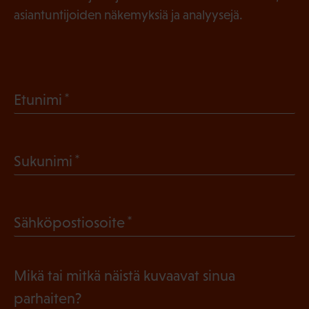
asiantuntijoiden näkemyksiä ja analyysejä.
(
Etunimi
P
a
(
Sukunimi
k
P
o
a
l
(
Sähköpostiosoite
k
l
P
o
i
a
l
Mikä tai mitkä näistä kuvaavat sinua
n
k
l
parhaiten?
e