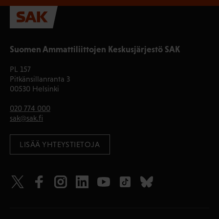
Suomen Ammattiliittojen Keskusjärjestö SAK
PL 157
Pitkänsillanranta 3
00530 Helsinki
020 774 000
sak@sak.fi
LISÄÄ YHTEYSTIETOJA