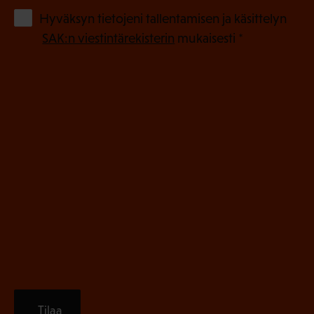
o
(
Hyväksyn tietojeni tallentamisen ja käsittelyn
P
l
SAK:n viestintärekisterin
mukaisesti *
a
l
k
i
o
n
l
e
l
i
n
n
)
e
n
)
Tilaa