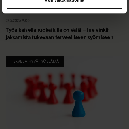
Vain välttämättömät
22.5.2026 9:00
Työaikaisella ruokailulla on väliä – lue vinkit
jaksamista tukevaan terveelliseen syömiseen
TERVE JA HYVÄ TYÖELÄMÄ