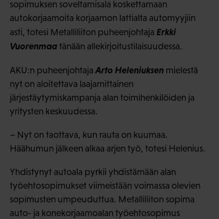
sopimuksen soveltamisala koskettamaan
autokorjaamoita korjaamon lattialta automyyjiin
Erkki
asti, totesi Metalliliiton puheenjohtaja
Vuorenmaa
tänään allekirjoitustilaisuudessa.
Arto Heleniuksen
AKU:n puheenjohtaja
mielestä
nyt on aloitettava laajamittainen
järjestäytymiskampanja alan toimihenkilöiden ja
yritysten keskuudessa.
– Nyt on taottava, kun rauta on kuumaa.
Häähumun jälkeen alkaa arjen työ, totesi Helenius.
Yhdistynyt autoala pyrkii yhdistämään alan
työehtosopimukset viimeistään voimassa olevien
sopimusten umpeuduttua. Metalliliiton sopima
auto- ja konekorjaamoalan työehtosopimus