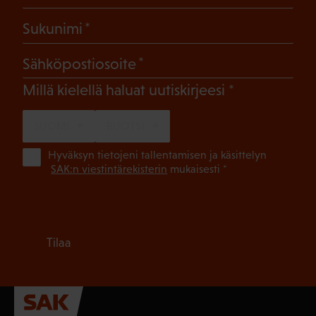
(Pakollinen)
Sukunimi
(Pakollinen)
Sähköpostiosoite
(Pakollinen)
Millä kielellä haluat uutiskirjeesi
SUOMI
RUOTSI
(Pa
Hyväksyn tietojeni tallentamisen ja käsittelyn
SAK:n viestintärekisterin
mukaisesti *
Tilaa