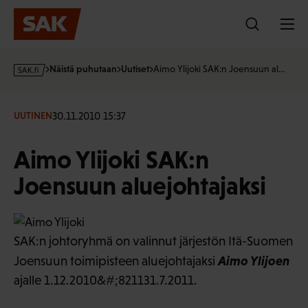
Hyppää
sisältöön
s
Näistä puhutaan
Uutiset
Aimo Ylijoki SAK:n Joensuun al…
a
k
·
30.11.2010 15:37
UUTINEN
f
i
Aimo Ylijoki SAK:n
Joensuun aluejohtajaksi
SAK:n johtoryhmä on valinnut järjestön Itä-Suomen
Aimo Ylijoen
Joensuun toimipisteen aluejohtajaksi
ajalle 1.12.2010&#;821131.7.2011.