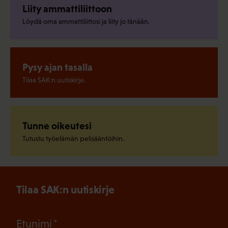
Liity ammattiliittoon
Löydä oma ammattiliittosi ja liity jo tänään.
Pysy ajan tasalla
Tilaa SAK:n uutiskirje.
Tunne oikeutesi
Tutustu työelämän pelisääntöihin.
Tilaa SAK:n uutiskirje
(Pakollinen)
Etunimi