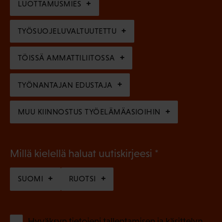
l
LUOTTAMUSMIES
n
)
l
e
TYÖSUOJELUVALTUUTETTU
i
n
n
)
TÖISSÄ AMMATTILIITOSSA
e
n
TYÖNANTAJAN EDUSTAJA
)
MUU KIINNOSTUS TYÖELÄMÄASIOIHIN
(
Millä kielellä haluat uutiskirjeesi
P
SUOMI
RUOTSI
a
k
o
(
Hyväksyn tietojeni tallentamisen ja käsittelyn