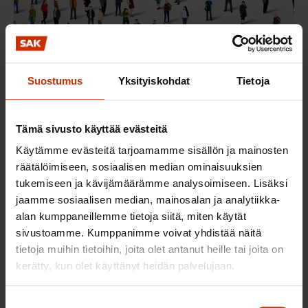
2.6.2026 11:00
Työmarkkinakeskusjärjestöt: Tuottava ja
Suostumus
Yksityiskohdat
Tietoja
hyvinvoiva työelämä on yhteinen asia
Tämä sivusto käyttää evästeitä
Käytämme evästeitä tarjoamamme sisällön ja mainosten
TERVE JA HYVÄ TYÖELÄMÄ
räätälöimiseen, sosiaalisen median ominaisuuksien
tukemiseen ja kävijämäärämme analysoimiseen. Lisäksi
jaamme sosiaalisen median, mainosalan ja analytiikka-
alan kumppaneillemme tietoja siitä, miten käytät
sivustoamme. Kumppanimme voivat yhdistää näitä
tietoja muihin tietoihin, joita olet antanut heille tai joita on
kerätty, kun olet käyttänyt heidän palvelujaan.
Suostumuksen