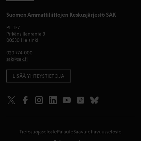
Suomen Ammattiliittojen Keskusjärjestö SAK
PL 157
Pitkänsillanranta 3
00530 Helsinki
020 774 000
sak@sak.fi
LISÄÄ YHTEYSTIETOJA
Tietosuojaseloste
Palaute
Saavutettavuusseloste