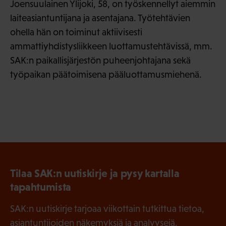
Joensuulainen Ylijoki, 58, on työskennellyt aiemmin
laiteasiantuntijana ja asentajana. Työtehtävien
ohella hän on toiminut aktiivisesti
ammattiyhdistysliikkeen luottamustehtävissä, mm.
SAK:n paikallisjärjestön puheenjohtajana sekä
työpaikan päätoimisena pääluottamusmiehenä.
Tilaa SAK:n uutiskirje ja pysy kartalla
tapahtumista
SAK:n uutiskirje tarjoaa viikottain tutkittua tietoa,
asiantuntijoiden näkemyksiä ja analyysejä.