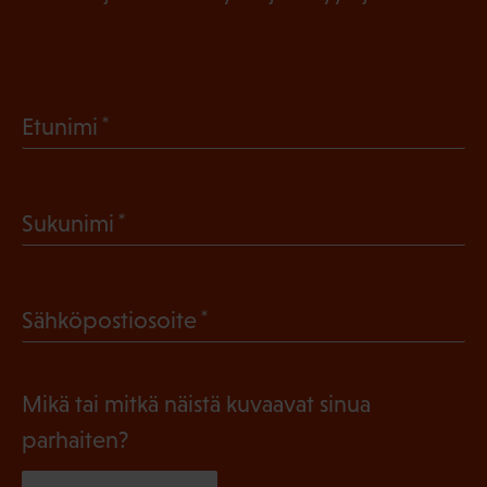
(
Etunimi
P
a
(
Sukunimi
k
P
o
a
l
(
Sähköpostiosoite
k
l
P
o
i
a
l
Mikä tai mitkä näistä kuvaavat sinua
n
k
l
parhaiten?
e
o
i
n