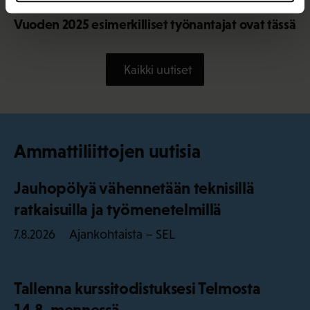
9.2.2026 12:56
Vuoden 2025 esimerkilliset työnantajat ovat tässä
Kaikki uutiset
Ammattiliittojen uutisia
Jauhopölyä vähennetään teknisillä
ratkaisuilla ja työmenetelmillä
Ajankohtaista – SEL
7.8.2026
Tallenna kurssitodistuksesi Telmosta
14.8. mennessä