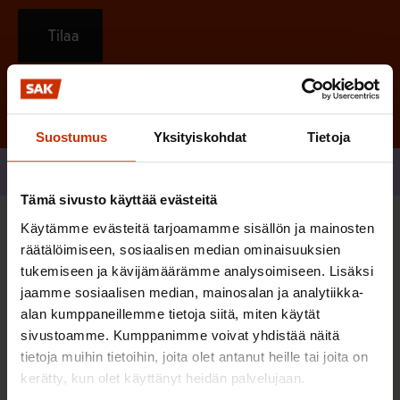
Tilaa
Suostumus
Yksityiskohdat
Tietoja
Jaa
Tämä sivusto käyttää evästeitä
Käytämme evästeitä tarjoamamme sisällön ja mainosten
Sinua saattaa myös kiinnostaa
räätälöimiseen, sosiaalisen median ominaisuuksien
tukemiseen ja kävijämäärämme analysoimiseen. Lisäksi
jaamme sosiaalisen median, mainosalan ja analytiikka-
TERVE JA HYVÄ TYÖELÄMÄ
alan kumppaneillemme tietoja siitä, miten käytät
sivustoamme. Kumppanimme voivat yhdistää näitä
tietoja muihin tietoihin, joita olet antanut heille tai joita on
kerätty, kun olet käyttänyt heidän palvelujaan.