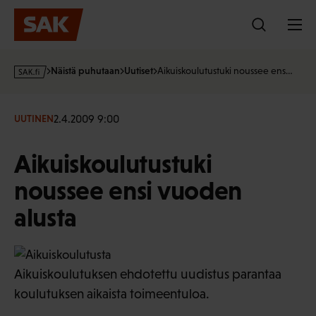
Hyppää
sisältöön
s
Näistä puhutaan
Uutiset
Aikuiskoulutustuki noussee ens…
a
k
·
2.4.2009 9:00
UUTINEN
f
i
Aikuiskoulutustuki
noussee ensi vuoden
alusta
Aikuiskoulutuksen ehdotettu uudistus parantaa
koulutuksen aikaista toimeentuloa.