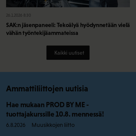
26.1.2026 8:30
SAK:n jäsenpaneeli: Tekoälyä hyödynnetään vielä
vähän työntekijäammateissa
Kaikki uutiset
Ammattiliittojen uutisia
Hae mukaan PROD BY ME -
tuottajakurssille 10.8. mennessä!
Muusikkojen liitto
6.8.2026