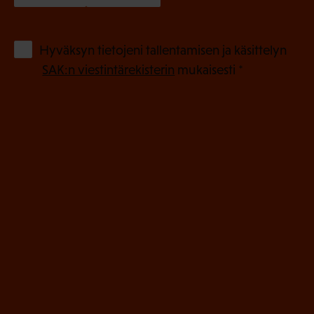
k
o
(
Hyväksyn tietojeni tallentamisen ja käsittelyn
P
l
SAK:n viestintärekisterin
mukaisesti *
a
l
k
i
o
n
l
e
l
i
n
n
)
e
n
)