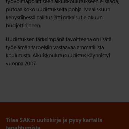
työvoimapoliittiseen aikuiskoulutukseen ei saada,
putoaa koko uudistukselta pohja. Maaliskuun
kehysriihessä hallitus jätti ratkaisut elokuun
budjettiriiheen.
Uudistuksen tärkeimpänä tavoitteena on lisätä
työelämän tarpeisiin vastaavaa ammatillista
koulutusta. Aikuiskoulutusuudistus käynnistyi
vuonna 2007.
Tilaa SAK:n uutiskirje ja pysy kartalla
tapahtumista