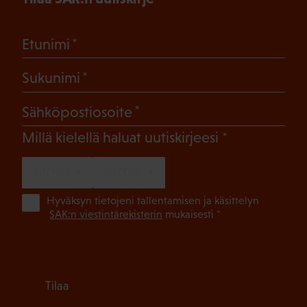
(Pakollinen)
Etunimi
(Pakollinen)
Sukunimi
(Pakollinen)
Sähköpostiosoite
(Pakollinen)
Millä kielellä haluat uutiskirjeesi
SUOMI
RUOTSI
(Pa
Hyväksyn tietojeni tallentamisen ja käsittelyn
SAK:n viestintärekisterin
mukaisesti *
Tilaa