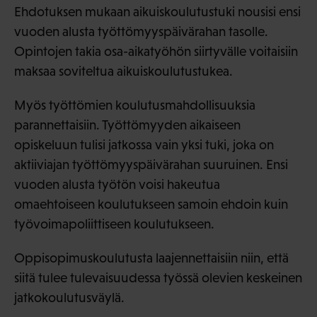
Ehdotuksen mukaan aikuiskoulutustuki nousisi ensi
vuoden alusta työttömyyspäivärahan tasolle.
Opintojen takia osa-aikatyöhön siirtyvälle voitaisiin
maksaa soviteltua aikuiskoulutustukea.
Myös työttömien koulutusmahdollisuuksia
parannettaisiin. Työttömyyden aikaiseen
opiskeluun tulisi jatkossa vain yksi tuki, joka on
aktiiviajan työttömyyspäivärahan suuruinen. Ensi
vuoden alusta työtön voisi hakeutua
omaehtoiseen koulutukseen samoin ehdoin kuin
työvoimapoliittiseen koulutukseen.
Oppisopimuskoulutusta laajennettaisiin niin, että
siitä tulee tulevaisuudessa työssä olevien keskeinen
jatkokoulutusväylä.