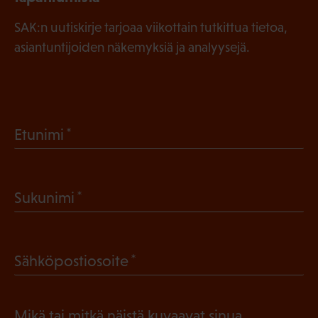
SAK:n uutiskirje tarjoaa viikottain tutkittua tietoa,
asiantuntijoiden näkemyksiä ja analyysejä.
(
Etunimi
P
a
(
Sukunimi
k
P
o
a
l
(
Sähköpostiosoite
k
l
P
o
i
a
l
Mikä tai mitkä näistä kuvaavat sinua