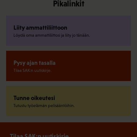
Pikalinkit
Liity ammattiliittoon
Löydä oma ammattiliittosi ja liity jo tänään.
Pysy ajan tasalla
Tilaa SAK:n uutiskirje.
Tunne oikeutesi
Tutustu työelämän pelisääntöihin.
Tilaa SAK:n uutiskirje