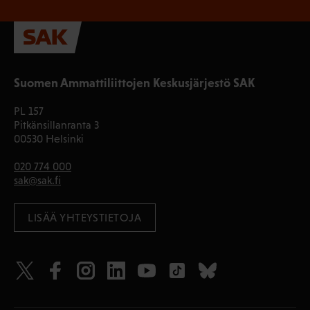
Suomen Ammattiliittojen Keskusjärjestö SAK
PL 157
Pitkänsillanranta 3
00530 Helsinki
020 774 000
sak@sak.fi
LISÄÄ YHTEYSTIETOJA