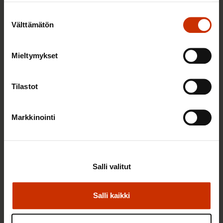
Suostumuksen
Välttämätön
valinta
Mieltymykset
2.6.2026 11:00
Tilastot
Työmarkkinakeskusjärjestöt: Tuottava ja
hyvinvoiva työelämä on yhteinen asia
Markkinointi
TERVE JA HYVÄ TYÖELÄMÄ
Salli valitut
Salli kaikki