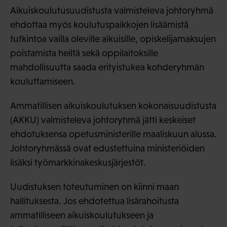
Aikuiskoulutusuudistusta valmisteleva johtoryhmä
ehdottaa myös koulutuspaikkojen lisäämistä
tutkintoa vailla oleville aikuisille, opiskelijamaksujen
poistamista heiltä sekä oppilaitoksille
mahdollisuutta saada erityistukea kohderyhmän
kouluttamiseen.
Ammatillisen aikuiskoulutuksen kokonaisuudistusta
(AKKU) valmisteleva johtoryhmä jätti keskeiset
ehdotuksensa opetusministerille maaliskuun alussa.
Johtoryhmässä ovat edustettuina ministeriöiden
lisäksi työmarkkinakeskusjärjestöt.
Uudistuksen toteutuminen on kiinni maan
hallituksesta. Jos ehdotettua lisärahoitusta
ammatilliseen aikuiskoulutukseen ja