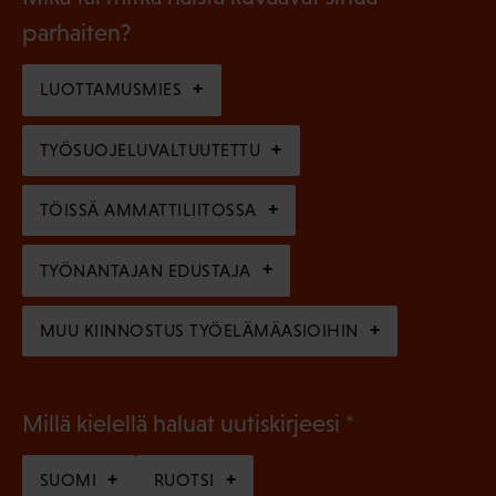
n
k
l
parhaiten?
e
o
i
n
l
LUOTTAMUSMIES
n
)
l
e
TYÖSUOJELUVALTUUTETTU
i
n
n
)
TÖISSÄ AMMATTILIITOSSA
e
n
TYÖNANTAJAN EDUSTAJA
)
MUU KIINNOSTUS TYÖELÄMÄASIOIHIN
(
Millä kielellä haluat uutiskirjeesi
P
SUOMI
RUOTSI
a