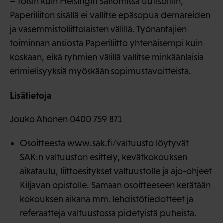
– Toisin kuin Helsingin Sanomissa uutisoitiin,
Paperiliiton sisällä ei vallitse epäsopua demareiden
ja vasemmistoliittolaisten välillä. Työnantajien
toiminnan ansiosta Paperiliitto yhtenäisempi kuin
koskaan, eikä ryhmien välillä vallitse minkäänlaisia
erimielisyyksiä myöskään sopimustavoitteista.
Lisätietoja
Jouko Ahonen 0400 759 871
Osoitteesta
www.sak.fi/valtuusto
löytyvät
SAK:n valtuuston esittely, kevätkokouksen
aikataulu, liittoesitykset valtuustolle ja ajo-ohjeet
Kiljavan opistolle. Samaan osoitteeseen kerätään
kokouksen aikana mm. lehdistötiedotteet ja
referaatteja valtuustossa pidetyistä puheista.