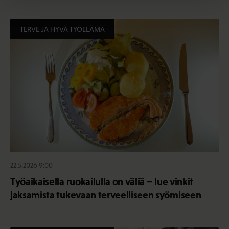
TERVE JA HYVÄ TYÖELÄMÄ
22.5.2026 9:00
Työaikaisella ruokailulla on väliä – lue vinkit
jaksamista tukevaan terveelliseen syömiseen