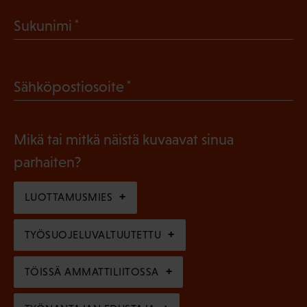
a
(
Sukunimi
k
P
o
a
l
(
Sähköpostiosoite
k
l
P
o
i
a
l
Mikä tai mitkä näistä kuvaavat sinua
n
k
l
parhaiten?
e
o
i
n
l
LUOTTAMUSMIES
n
)
l
e
TYÖSUOJELUVALTUUTETTU
i
n
n
)
TÖISSÄ AMMATTILIITOSSA
e