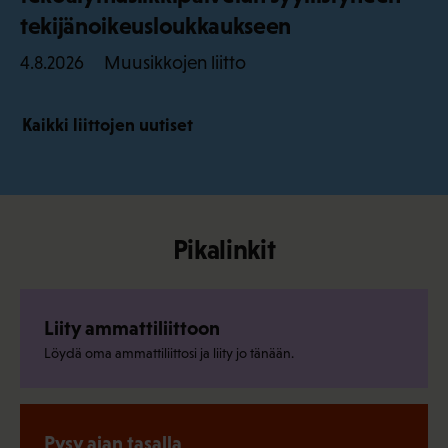
tekijänoikeusloukkaukseen
Muusikkojen liitto
4.8.2026
Kaikki liittojen uutiset
Pikalinkit
Liity ammattiliittoon
Löydä oma ammattiliittosi ja liity jo tänään.
Pysy ajan tasalla