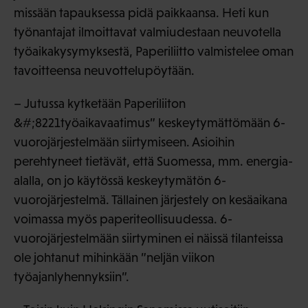
missään tapauksessa pidä paikkaansa. Heti kun
työnantajat ilmoittavat valmiudestaan neuvotella
työaikakysymyksestä, Paperiliitto valmistelee oman
tavoitteensa neuvottelupöytään.
– Jutussa kytketään Paperiliiton
&#;8221työaikavaatimus” keskeytymättömään 6-
vuorojärjestelmään siirtymiseen. Asioihin
perehtyneet tietävät, että Suomessa, mm. energia-
alalla, on jo käytössä keskeytymätön 6-
vuorojärjestelmä. Tällainen järjestely on kesäaikana
voimassa myös paperiteollisuudessa. 6-
vuorojärjestelmään siirtyminen ei näissä tilanteissa
ole johtanut mihinkään ”neljän viikon
työajanlyhennyksiin”.