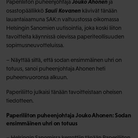
Jouko Ahonen
Paperiliiton puheenjohtaja
ja
Sauli Kovanen
osastopäällikkö
kävivät tänään
lauantaiaamuna SAK:n valtuustossa oikomassa
Helsingin Sanomien uutisointia, joka koski liiton
tavoitteita käynnissä olevissa paperiteollisuuden
sopimusneuvotteluissa.
– Näyttää siltä, että sodan ensimmäinen uhri on
totuus, sanoi puheenjohtaja Ahonen heti
puheenvuoronsa alkuun.
Paperiliitto julkaisi tänään tavoitteistaan oheisen
tiedotteen.
Paperiliiton puheenjohtaja Jouko Ahonen: Sodan
ensimmäinen uhri on totuus
– Helsingin Sanomissa kerrottiin tänään Paperiliiton