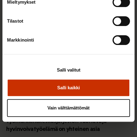
Mieltymykset
Sinua saattaa myös kiinnostaa
Tilastot
TERVE JA HYVÄ TYÖELÄMÄ
Markkinointi
Salli valitut
Salli kaikki
Vain välttämättömät
2.6.2026 11:00
Työmarkkinakeskusjärjestöt: Tuottava ja
hyvinvoiva työelämä on yhteinen asia