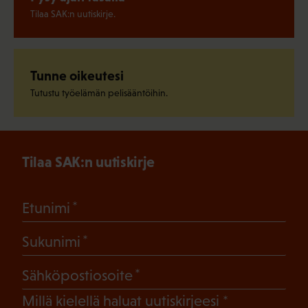
Tilaa SAK:n uutiskirje.
Tunne oikeutesi
Tutustu työelämän pelisääntöihin.
Tilaa SAK:n uutiskirje
(Pakollinen)
Etunimi
(Pakollinen)
Sukunimi
(Pakollinen)
Sähköpostiosoite
(Pakollinen)
Millä kielellä haluat uutiskirjeesi