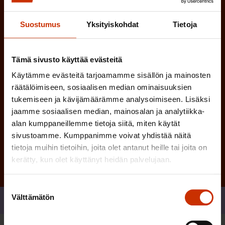
i
n
n
Suostumus
Yksityiskohdat
Tietoja
)
e
n
Tämä sivusto käyttää evästeitä
)
Käytämme evästeitä tarjoamamme sisällön ja mainosten
räätälöimiseen, sosiaalisen median ominaisuuksien
tukemiseen ja kävijämäärämme analysoimiseen. Lisäksi
jaamme sosiaalisen median, mainosalan ja analytiikka-
Tilaa
alan kumppaneillemme tietoja siitä, miten käytät
sivustoamme. Kumppanimme voivat yhdistää näitä
tietoja muihin tietoihin, joita olet antanut heille tai joita on
kerätty, kun olet käyttänyt heidän palvelujaan.
Suostumuksen
Välttämätön
valinta
Jaa