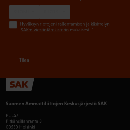
SUOMI
RUOTSI
(Pa
Hyväksyn tietojeni tallentamisen ja käsittelyn
SAK:n viestintärekisterin
mukaisesti *
Tilaa
Suomen Ammattiliittojen Keskusjärjestö SAK
PL 157
Pitkänsillanranta 3
00530 Helsinki