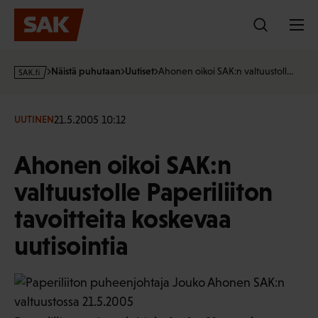
Hyppää
sisältöön
s
Näistä puhutaan
Uutiset
Ahonen oikoi SAK:n valtuustoll…
a
k
·
21.5.2005 10:12
UUTINEN
f
i
Ahonen oikoi SAK:n
valtuustolle Paperiliiton
tavoitteita koskevaa
uutisointia