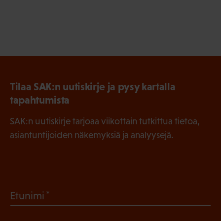
Tilaa SAK:n uutiskirje ja pysy kartalla
tapahtumista
SAK:n uutiskirje tarjoaa viikottain tutkittua tietoa,
asiantuntijoiden näkemyksiä ja analyysejä.
(
Etunimi
P