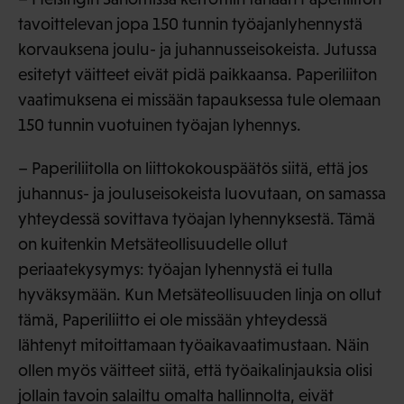
tavoittelevan jopa 150 tunnin työajanlyhennystä
korvauksena joulu- ja juhannusseisokeista. Jutussa
esitetyt väitteet eivät pidä paikkaansa. Paperiliiton
vaatimuksena ei missään tapauksessa tule olemaan
150 tunnin vuotuinen työajan lyhennys.
– Paperiliitolla on liittokokouspäätös siitä, että jos
juhannus- ja jouluseisokeista luovutaan, on samassa
yhteydessä sovittava työajan lyhennyksestä. Tämä
on kuitenkin Metsäteollisuudelle ollut
periaatekysymys: työajan lyhennystä ei tulla
hyväksymään. Kun Metsäteollisuuden linja on ollut
tämä, Paperiliitto ei ole missään yhteydessä
lähtenyt mitoittamaan työaikavaatimustaan. Näin
ollen myös väitteet siitä, että työaikalinjauksia olisi
jollain tavoin salailtu omalta hallinnolta, eivät