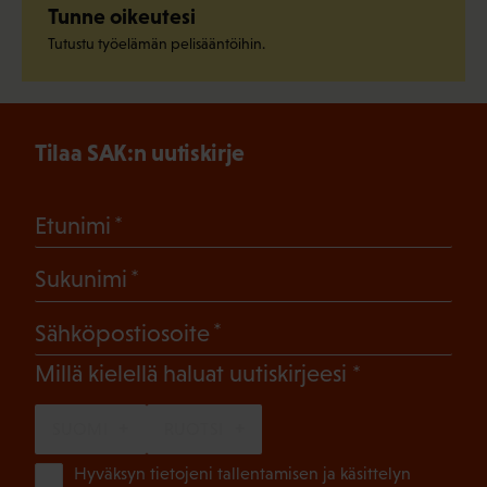
Tunne oikeutesi
Tutustu työelämän pelisääntöihin.
Tilaa SAK:n uutiskirje
(Pakollinen)
Etunimi
(Pakollinen)
Sukunimi
(Pakollinen)
Sähköpostiosoite
(Pakollinen)
Millä kielellä haluat uutiskirjeesi
SUOMI
RUOTSI
(Pa
Hyväksyn tietojeni tallentamisen ja käsittelyn