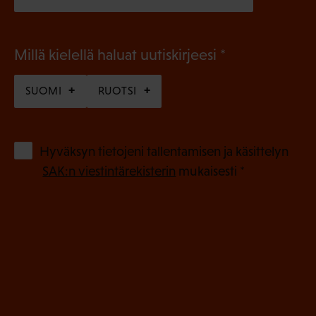
(
Millä kielellä haluat uutiskirjeesi
P
SUOMI
RUOTSI
a
k
o
(
Hyväksyn tietojeni tallentamisen ja käsittelyn
P
l
SAK:n viestintärekisterin
mukaisesti *
a
l
k
i
o
n
l
e
l
i
n
n
)