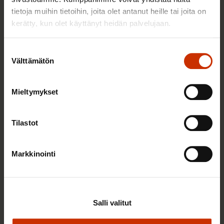
tietoja muihin tietoihin, joita olet antanut heille tai joita on
kerätty, kun olet käyttänyt heidän palvelujaan.
Suostumuksen
Välttämätön
valinta
Mieltymykset
Tilastot
9.2.2026 12:56
Vuoden 2025 esimerkilliset työnantajat ovat tässä
Markkinointi
TERVE JA HYVÄ TYÖELÄMÄ
Salli valitut