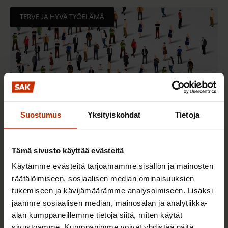
TERVE JA HYVÄ TYÖELÄMÄ
Suostumus
Yksityiskohdat
Tietoja
Tämä sivusto käyttää evästeitä
2.6.2026 11:00
Käytämme evästeitä tarjoamamme sisällön ja mainosten
Työmarkkinakeskusjärjestöt: Tuottava ja
räätälöimiseen, sosiaalisen median ominaisuuksien
hyvinvoiva työelämä on yhteinen asia
tukemiseen ja kävijämäärämme analysoimiseen. Lisäksi
jaamme sosiaalisen median, mainosalan ja analytiikka-
alan kumppaneillemme tietoja siitä, miten käytät
TERVE JA HYVÄ TYÖELÄMÄ
sivustoamme. Kumppanimme voivat yhdistää näitä