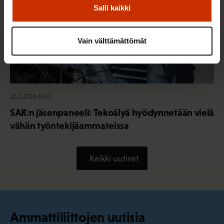
Salli kaikki
Vain välttämättömät
26.1.2026 8:30
SAK:n jäsenpaneeli: Tekoälyä hyödynnetään vielä
vähän työntekijäammateissa
Kaikki uutiset
Ammattiliittojen uutisia