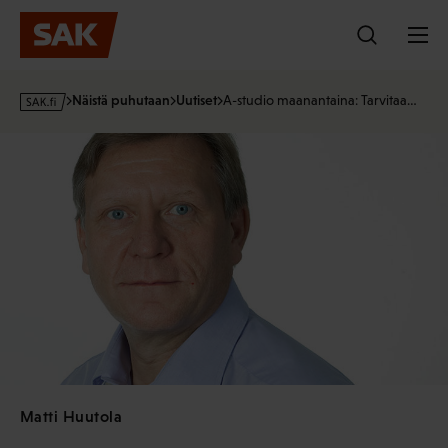
Hyppää
sisältöön
s
Näistä puhutaan
Uutiset
A-studio maanantaina: Tarvitaa…
a
k
·
f
i
Matti Huutola