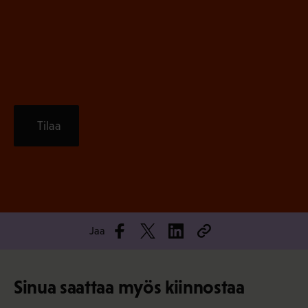
e
n
)
Tilaa
Jaa
Sinua saattaa myös kiinnostaa