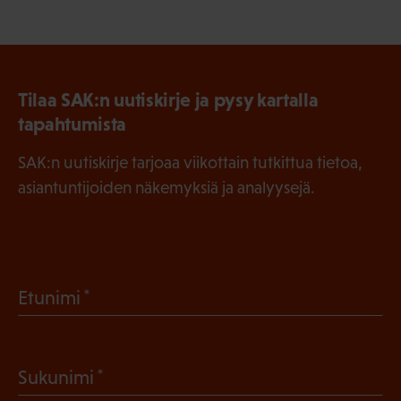
Tilaa SAK:n uutiskirje ja pysy kartalla
tapahtumista
SAK:n uutiskirje tarjoaa viikottain tutkittua tietoa,
asiantuntijoiden näkemyksiä ja analyysejä.
(
Etunimi
P
a
(
Sukunimi
k