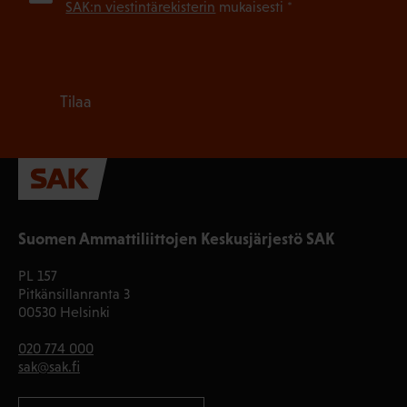
SAK:n viestintärekisterin
mukaisesti *
Tilaa
Suomen Ammattiliittojen Keskusjärjestö SAK
PL 157
Pitkänsillanranta 3
00530 Helsinki
020 774 000
sak@sak.fi