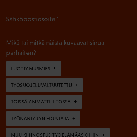
P
o
a
l
(
Sähköpostiosoite
k
l
P
o
i
a
l
Mikä tai mitkä näistä kuvaavat sinua
n
k
l
parhaiten?
e
o
i
n
l
LUOTTAMUSMIES
n
)
l
e
TYÖSUOJELUVALTUUTETTU
i
n
n
)
TÖISSÄ AMMATTILIITOSSA
e
n
TYÖNANTAJAN EDUSTAJA
)
MUU KIINNOSTUS TYÖELÄMÄASIOIHIN