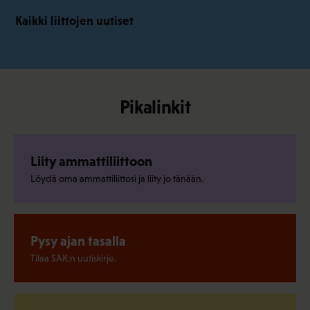
Kaikki liittojen uutiset
Pikalinkit
Liity ammattiliittoon
Löydä oma ammattiliittosi ja liity jo tänään.
Pysy ajan tasalla
Tilaa SAK:n uutiskirje.