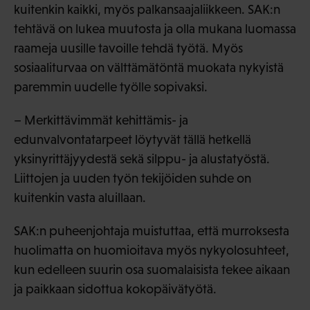
kuitenkin kaikki, myös palkansaajaliikkeen. SAK:n
tehtävä on lukea muutosta ja olla mukana luomassa
raameja uusille tavoille tehdä työtä. Myös
sosiaaliturvaa on välttämätöntä muokata nykyistä
paremmin uudelle työlle sopivaksi.
– Merkittävimmät kehittämis- ja
edunvalvontatarpeet löytyvät tällä hetkellä
yksinyrittäjyydestä sekä silppu- ja alustatyöstä.
Liittojen ja uuden työn tekijöiden suhde on
kuitenkin vasta aluillaan.
SAK:n puheenjohtaja muistuttaa, että murroksesta
huolimatta on huomioitava myös nykyolosuhteet,
kun edelleen suurin osa suomalaisista tekee aikaan
ja paikkaan sidottua kokopäivätyötä.