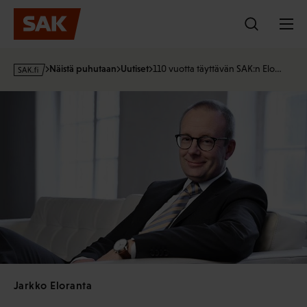
Hyppää
sisältöön
s
Näistä puhutaan
Uutiset
110 vuotta täyttävän SAK:n Elo…
a
k
·
f
i
Jarkko Eloranta