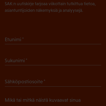
SAK:n uutiskirje tarjoaa viikottain tutkittua tietoa,
asiantuntijoiden näkemyksiä ja analyysejä.
(
Etunimi
P
a
(
Sukunimi
k
P
o
a
l
(
Sähköpostiosoite
k
l
P
o
i
a
l
Mikä tai mitkä näistä kuvaavat sinua
n
k