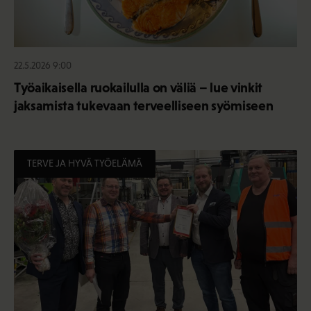
22.5.2026 9:00
Työaikaisella ruokailulla on väliä – lue vinkit
jaksamista tukevaan terveelliseen syömiseen
TERVE JA HYVÄ TYÖELÄMÄ