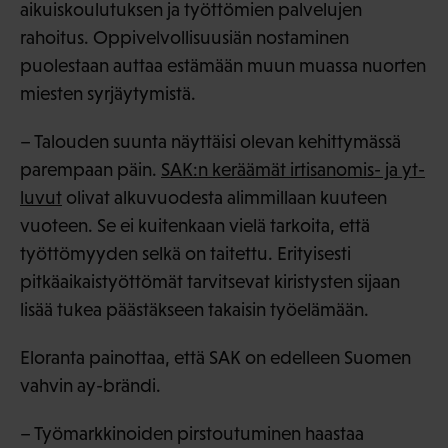
aikuiskoulutuksen ja työttömien palvelujen
rahoitus. Oppivelvollisuusiän nostaminen
puolestaan auttaa estämään muun muassa nuorten
miesten syrjäytymistä.
– Talouden suunta näyttäisi olevan kehittymässä
parempaan päin.
SAK:n keräämät irtisanomis- ja yt-
luvut
olivat alkuvuodesta alimmillaan kuuteen
vuoteen. Se ei kuitenkaan vielä tarkoita, että
työttömyyden selkä on taitettu. Erityisesti
pitkäaikaistyöttömät tarvitsevat kiristysten sijaan
lisää tukea päästäkseen takaisin työelämään.
Eloranta painottaa, että SAK on edelleen Suomen
vahvin ay-brändi.
– Työmarkkinoiden pirstoutuminen haastaa