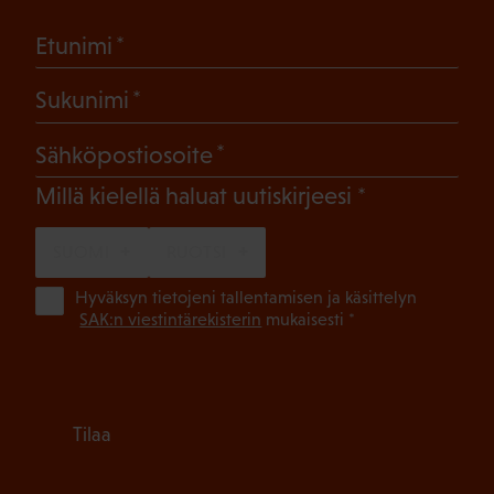
(Pakollinen)
Etunimi
(Pakollinen)
Sukunimi
(Pakollinen)
Sähköpostiosoite
(Pakollinen)
Millä kielellä haluat uutiskirjeesi
SUOMI
RUOTSI
(Pa
Hyväksyn tietojeni tallentamisen ja käsittelyn
SAK:n viestintärekisterin
mukaisesti *
Tilaa