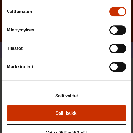
Tilaa
Suostumuksen
Välttämätön
valinta
Mieltymykset
Tilastot
Jaa
Markkinointi
Sinua saattaa myös kiinnostaa
TERVE JA HYVÄ TYÖELÄMÄ
Salli valitut
Salli kaikki
Vain välttämättömät