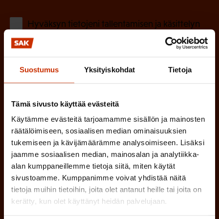
k
o
(
Hyväksyn tietojeni tallentamisen ja käsittelyn
P
l
SAK:n viestintärekisterin
mukaisesti *
a
l
k
i
Suostumus
Yksityiskohdat
Tietoja
o
n
l
e
l
Tämä sivusto käyttää evästeitä
i
n
Käytämme evästeitä tarjoamamme sisällön ja mainosten
n
räätälöimiseen, sosiaalisen median ominaisuuksien
)
e
tukemiseen ja kävijämäärämme analysoimiseen. Lisäksi
n
jaamme sosiaalisen median, mainosalan ja analytiikka-
alan kumppaneillemme tietoja siitä, miten käytät
)
sivustoamme. Kumppanimme voivat yhdistää näitä
tietoja muihin tietoihin, joita olet antanut heille tai joita on
kerätty, kun olet käyttänyt heidän palvelujaan.