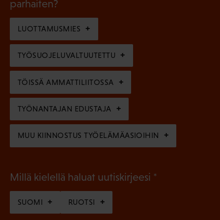
l
parhaiten?
e
o
i
n
l
LUOTTAMUSMIES
n
)
l
e
TYÖSUOJELUVALTUUTETTU
i
n
n
)
TÖISSÄ AMMATTILIITOSSA
e
n
TYÖNANTAJAN EDUSTAJA
)
MUU KIINNOSTUS TYÖELÄMÄASIOIHIN
(
Millä kielellä haluat uutiskirjeesi
P
SUOMI
RUOTSI
a