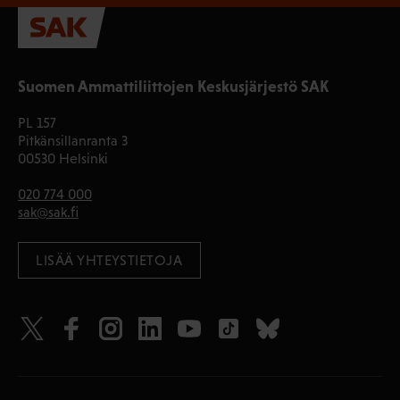
Suomen Ammattiliittojen Keskusjärjestö SAK
PL 157
Pitkänsillanranta 3
00530 Helsinki
020 774 000
sak@sak.fi
LISÄÄ YHTEYSTIETOJA