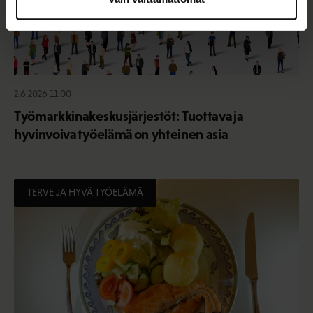
2.6.2026 11:00
Työmarkkinakeskusjärjestöt: Tuottava ja
hyvinvoiva työelämä on yhteinen asia
TERVE JA HYVÄ TYÖELÄMÄ