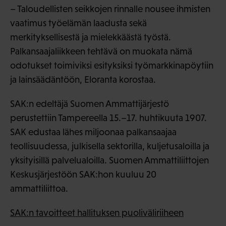
– Taloudellisten seikkojen rinnalle nousee ihmisten
vaatimus työelämän laadusta sekä
merkityksellisestä ja mielekkäästä työstä.
Palkansaajaliikkeen tehtävä on muokata nämä
odotukset toimiviksi esityksiksi työmarkkinapöytiin
ja lainsäädäntöön, Eloranta korostaa.
SAK:n edeltäjä Suomen Ammattijärjestö
perustettiin Tampereella 15.–17. huhtikuuta 1907.
SAK edustaa lähes miljoonaa palkansaajaa
teollisuudessa, julkisella sektorilla, kuljetusaloilla ja
yksityisillä palvelualoilla. Suomen Ammattiliittojen
Keskusjärjestöön SAK:hon kuuluu 20
ammattiliittoa.
SAK:n tavoitteet hallituksen puoliväliriiheen