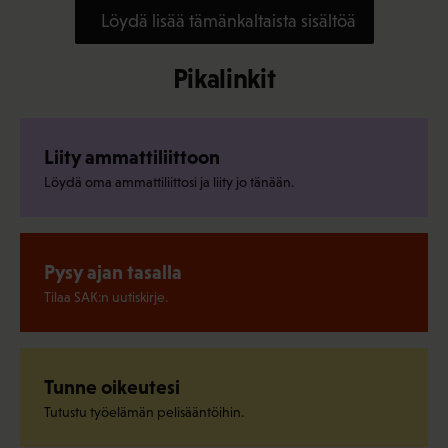
Löydä lisää tämänkaltaista sisältöä
Pikalinkit
Liity ammattiliittoon
Löydä oma ammattiliittosi ja liity jo tänään.
Pysy ajan tasalla
Tilaa SAK:n uutiskirje.
Tunne oikeutesi
Tutustu työelämän pelisääntöihin.