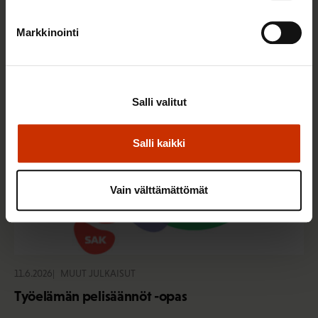
15.6.2026
MUUT JULKAISUT
Kuinka paljon Suomessa tehdään töitä?
Markkinointi
Salli valitut
Salli kaikki
Vain välttämättömät
11.6.2026
MUUT JULKAISUT
Työelämän pelisäännöt -opas