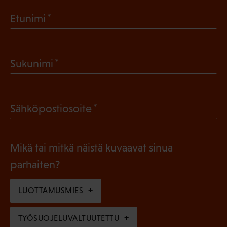
(
Etunimi
P
a
(
Sukunimi
k
P
o
a
l
(
Sähköpostiosoite
k
l
P
o
i
a
l
Mikä tai mitkä näistä kuvaavat sinua
n
k
l
parhaiten?
e
o
i
n
l
LUOTTAMUSMIES
n
)
l
e
TYÖSUOJELUVALTUUTETTU
i