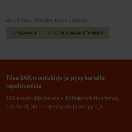
LÖYDÄ LISÄÄ TÄMÄNKALTAISTA SISÄLTÖÄ:
KUNTAVAALIT
YHTEISKUNTAVAIKUTTAMINEN
Tilaa SAK:n uutiskirje ja pysy kartalla
tapahtumista
SAK:n uutiskirje tarjoaa viikottain tutkittua tietoa,
asiantuntijoiden näkemyksiä ja analyysejä.