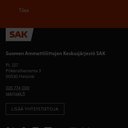
Tilaa
Suomen Ammattiliittojen Keskusjärjestö SAK
PL 157
Pitkänsillanranta 3
00530 Helsinki
020 774 000
sak@sak.fi
LISÄÄ YHTEYSTIETOJA