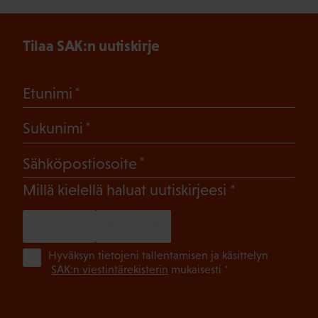
Tilaa SAK:n uutiskirje
(Pakollinen)
Etunimi
(Pakollinen)
Sukunimi
(Pakollinen)
Sähköpostiosoite
(Pakollinen)
Millä kielellä haluat uutiskirjeesi
SUOMI
RUOTSI
(Pa
Hyväksyn tietojeni tallentamisen ja käsittelyn
SAK:n viestintärekisterin
mukaisesti *