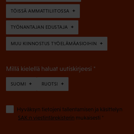
n
n
)
TÖISSÄ AMMATTILIITOSSA
e
n
TYÖNANTAJAN EDUSTAJA
)
MUU KIINNOSTUS TYÖELÄMÄASIOIHIN
(
Millä kielellä haluat uutiskirjeesi
P
SUOMI
RUOTSI
a
k
o
(
Hyväksyn tietojeni tallentamisen ja käsittelyn
P
l
SAK:n viestintärekisterin
mukaisesti *
a
l
k