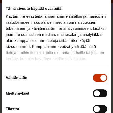
Tämä sivusto käyttää evästeitä
Jaa
Käytämme evästeitä tarjoamamme sisällön ja mainosten
räätälöimiseen, sosiaalisen median ominaisuuksien
tukemiseen ja kävijämäärämme analysoimiseen. Lisäksi
Sinua saattaa myös kiinnostaa
jaamme sosiaalisen median, mainosalan ja analytiikka-
alan kumppaneillemme tietoja siitä, miten käytät
sivustoamme. Kumppanimme voivat yhdistää näitä
tietoja muihin tietoihin, joita olet antanut heille tai joita on
kerätty, kun olet käyttänyt heidän palvelujaan.
Suostumuksen
Välttämätön
valinta
Mieltymykset
Tilastot