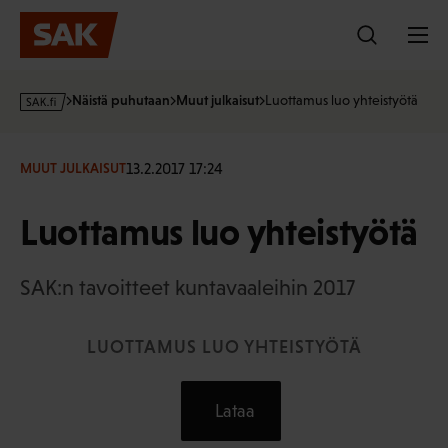
Hyppää
sisältöön
s
Näistä puhutaan
Muut julkaisut
Luottamus luo yhteistyötä
a
k
·
13.2.2017 17:24
MUUT JULKAISUT
f
i
Luottamus luo yhteistyötä
SAK:n tavoitteet kuntavaaleihin 2017
LUOTTAMUS LUO YHTEISTYÖTÄ
Lataa